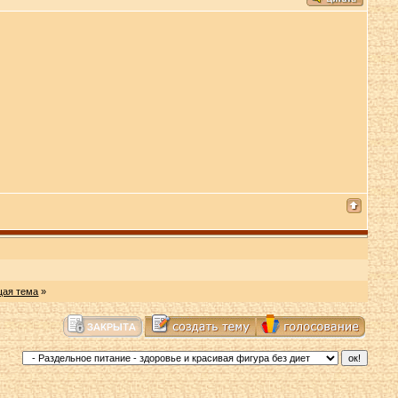
ая тема
»