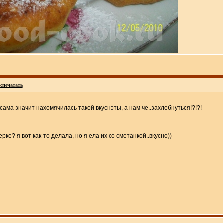
спечатать
.сама значит нахомячилась такой вкусноты, а нам че..захлебнуться!?!?!
рке? я вот как-то делала, но я ела их со сметанкой..вкусно))