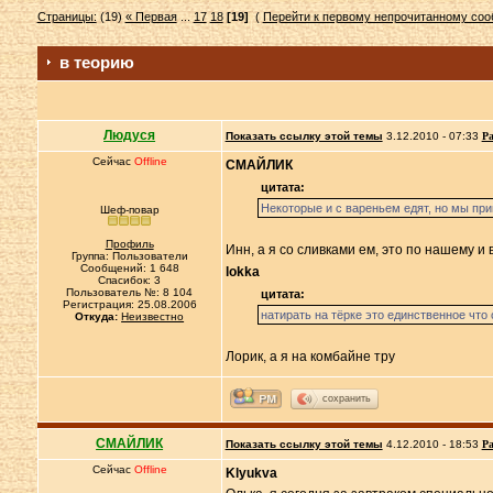
Страницы:
(19)
« Первая
...
17
18
[19]
(
Перейти к первому непрочитанному со
в теорию
Людуся
Показать ссылку этой темы
3.12.2010 - 07:33
Ра
Сейчас
Offline
СМАЙЛИК
цитата:
Некоторые и с вареньем едят, но мы при
Шеф-повар
Профиль
Инн, а я со сливками ем, это по нашему и 
Группа: Пользователи
Сообщений: 1 648
lokka
Спасибок: 3
Пользователь №: 8 104
цитата:
Регистрация: 25.08.2006
натирать на тёрке это единственное что
Откуда:
Неизвестно
Лорик, а я на комбайне тру
сохранить
СМАЙЛИК
Показать ссылку этой темы
4.12.2010 - 18:53
Ра
Сейчас
Offline
Klyukva