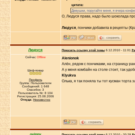
цитата:
Девушки, поругайте меня, я вчера конфет
О, Людуся права, надо было шоколада про
Людуся
, пончики добавила в рецепты (Кр
сохранить
Людуся
Показать ссылку этой темы
6.12.2010 - 11:01
Ра
Сейчас
Offline
Alenionok
Алён, рядом с пончиками, на страницу рань
А у меня комбайн на столе стоит, так удо
Шеф-повар
Klyukva
Профиль
Олька, я так поняла ты тот кусман торта 
Группа: Пользователи
Сообщений: 1 648
Спасибок: 3
Пользователь №: 8 104
Регистрация: 25.08.2006
Откуда:
Неизвестно
сохранить
ovinny
Показать ссылку этой темы
6.12.2010 - 20:28
Ра