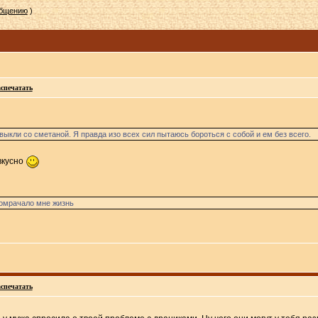
общению
)
спечатать
выкли со сметаной. Я правда изо всех сил пытаюсь бороться с собой и ем без всего.
вкусно
 омрачало мне жизнь
спечатать