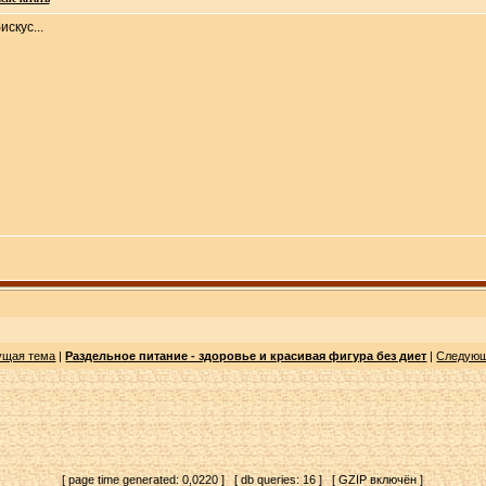
скус...
ущая тема
|
Раздельное питание - здоровье и красивая фигура без диет
|
Следующ
[ page time generated: 0,0220 ] [ db queries: 16 ] [ GZIP включён ]