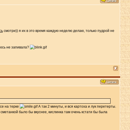
сь
смотри)) я их в это время каждую неделю делаю, только пудрой не
еюсь не запивала?
се на терке
А так 2 минуты, и вся картоха и лук перетерты.
 сметанкой было бы вкуснее, кислинка там очень кстати бы была