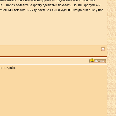
зваливаться. Он в полном недоумении. Единственное что он смог
.... Кароч велел тебе фотку сделать и показать. Во, иш, форумский
ься. Мы всю жизнь их делаем без яиц и муки и никогда они ещё у нас
ат придаёт.