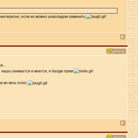
 неинтересно, если их можно шоколадом заменить
ю...
ем, чаша снимается и моется, я балдю прям
ла во весь голос