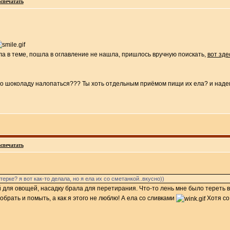
спечатать
ла в теме, пошла в оглавление не нашла, пришлось вручную поискать,
вот зде
ного шоколаду налопаться??? Ты хоть отдельным приёмом пищи их ела? и над
спечатать
терке? я вот как-то делала, но я ела их со сметанкой..вкусно))
 для овощей, насадку брала для перетирания. Что-то лень мне было тереть в
брать и помыть, а как я этого не люблю! А ела со сливками
Хотя со