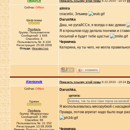
Людуся
Показать ссылку этой темы
6.12.2010 - 10:15
Ра
Сейчас
Offline
almira
спасибо, Эльмир
Darushka
Шеф-повар
Даш, не ругайССя, я всегда о вас думаю
Профиль
Я в прошлом году делала пончики и стави
Группа: Пользователи
Сообщений: 1 648
посыпай и будет тебе щастье
Спасибок: 3
Черничка
Пользователь №: 8 104
Регистрация: 25.08.2006
Катерина, ну ты чего, не могла правиль
Откуда:
Неизвестно
сохранить
Alenionok
Показать ссылку этой темы
6.12.2010 - 10:24
Ра
Сейчас
Offline
Darushka
,
цитата:
Аленка, так ты все-таки терла на мелкой 
Гурман
Я воспользовалась мясорубкой с насадкой
Профиль
Правда, потом агрегат надо было еще разо
Группа: Модераторы
Сообщений: 3 360
Спасибок: 66
Пользователь №: 21 252
Регистрация: 13.08.2008
Черничка
,
Откуда:
Польша - Казахстан