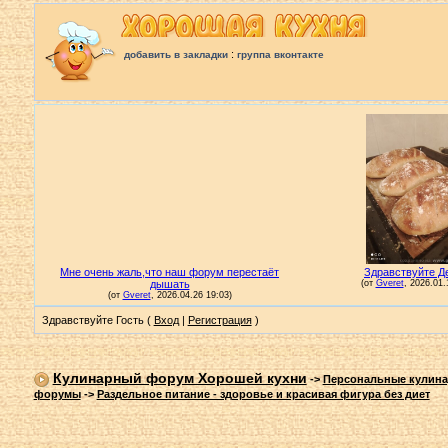
:
добавить в закладки
группа вконтакте
Здравствуйте Гость (
Вход
|
Регистрация
)
Кулинарный форум Хорошей кухни
->
Персональные кулин
форумы
->
Раздельное питание - здоровье и красивая фигура без диет