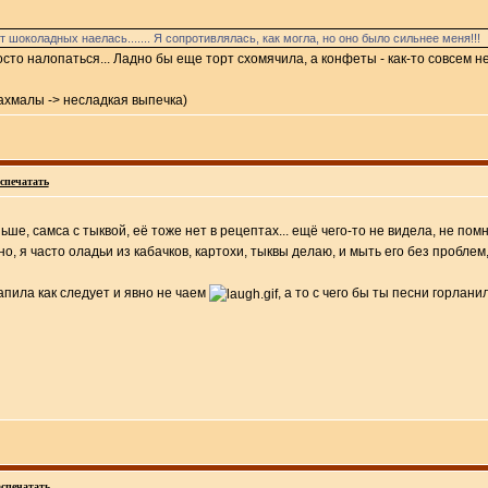
 шоколадных наелась....... Я сопротивлялась, как могла, но оно было сильнее меня!!!
сто налопаться... Ладно бы еще торт схомячила, а конфеты - как-то совсем
ахмалы -> несладкая выпечка)
спечатать
ше, самса с тыквой, её тоже нет в рецептах... ещё чего-то не видела, не помн
бно, я часто оладьи из кабачков, картохи, тыквы делаю, и мыть его без пробл
запила как следует и явно не чаем
, а то с чего бы ты песни горлани
спечатать