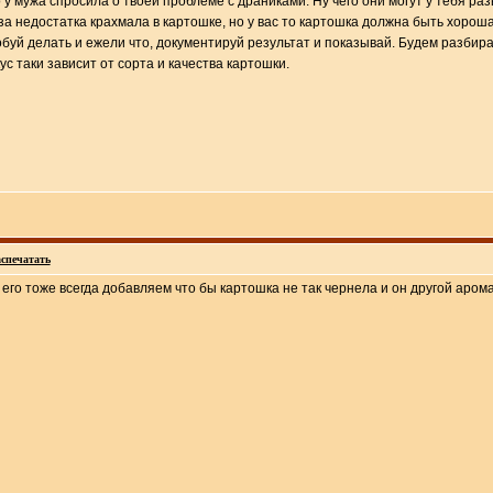
 у мужа спросила о твоей проблеме с драниками. Ну чего они могут у тебя ра
за недостатка крахмала в картошке, но у вас то картошка должна быть хорошая
буй делать и ежели что, документируй результат и показывай. Будем разбират
ус таки зависит от сорта и качества картошки.
спечатать
 его тоже всегда добавляем что бы картошка не так чернела и он другой аром