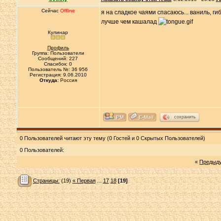
Сейчас
Offline
я на сладкое чаями спасаюсь... ваниль, гиби
лучше чем кашалад
Кулинар
Профиль
Группа: Пользователи
Сообщений: 227
Спасибок: 0
Пользователь №: 36 956
Регистрация: 9.06.2010
Откуда:
Россия
сохранить
0 Пользователей читают эту тему (0 Гостей и 0 Скрытых Пользователей)
0 Пользователей:
«
Предыд
Страницы:
(19)
« Первая
...
17
18
[19]