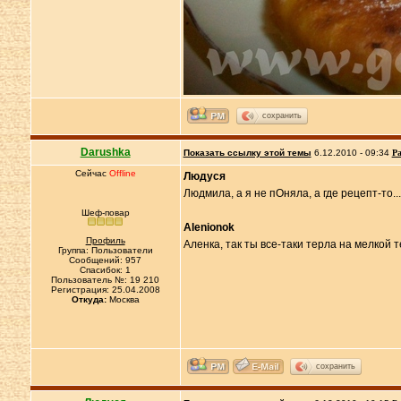
сохранить
Darushka
Показать ссылку этой темы
6.12.2010 - 09:34
Ра
Сейчас
Offline
Людуся
Людмила, а я не пОняла, а где рецепт-то..
Шеф-повар
Alenionok
Профиль
Аленка, так ты все-таки терла на мелкой те
Группа: Пользователи
Сообщений: 957
Спасибок: 1
Пользователь №: 19 210
Регистрация: 25.04.2008
Откуда:
Москва
сохранить