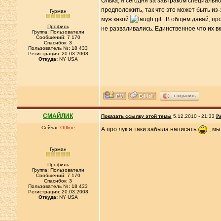
Олька, я сегодня за завтраком специально
предположить, так что это может быть из-
Гурман
муж какой
. В общем давай, про
Профиль
не разваливались. Единственное что их вк
Группа: Пользователи
Сообщений: 7 170
Спасибок: 3
Пользователь №: 18 433
Регистрация: 20.03.2008
Откуда:
NY USA
сохранить
СМАЙЛИК
Показать ссылку этой темы
5.12.2010 - 21:33
Ра
Сейчас
Offline
А про лук я таки забыла написать
, мы
Гурман
Профиль
Группа: Пользователи
Сообщений: 7 170
Спасибок: 3
Пользователь №: 18 433
Регистрация: 20.03.2008
Откуда:
NY USA