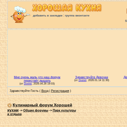
:
добавить в закладки
группа вконтакте
S
Здравствуйте Гость (
Вход
|
Регистрация
)
Кулинарный форум Хорошей
кухни
->
Общие форумы
->
Парк культуры
и отдыха