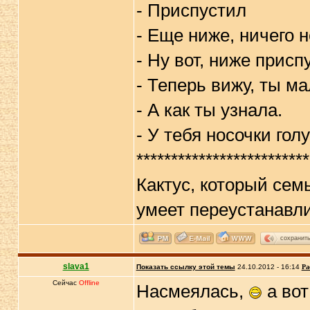
- Приспустил
- Еще ниже, ничего н
- Ну вот, ниже присп
- Теперь вижу, ты ма
- А как ты узнала.
- У тебя носочки гол
*************************
Кактус, который сем
умеет переустанавли
сохранит
slava1
Показать ссылку этой темы
24.10.2012 - 16:14
Ра
Сейчас
Offline
Насмеялась,
а вот