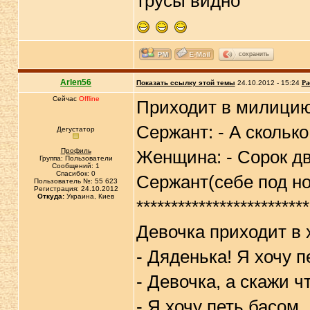
трусы видно
сохранить
Arlen56
Показать ссылку этой темы
24.10.2012 - 15:24
Ра
Сейчас
Offline
Приходит в милицию
Сержант: - А сколько
Дегустатор
Профиль
Женщина: - Сорок дв
Группа: Пользователи
Сообщений: 1
Спасибок: 0
Сержант(себе под нос
Пользователь №: 55 623
Регистрация: 24.10.2012
Откуда:
Украина, Киев
*************************
Девочка приходит в х
- Дяденька! Я хочу п
- Девочка, а скажи ч
- Я хочу петь басом,