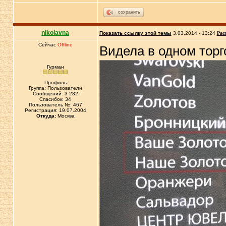
сохранить
nikolavna
Показать ссылку этой темы
3.03.2014 - 13:24
Рас
Сейчас
Offline
Видела в одном торг
Гурман
Профиль
Группа: Пользователи
Сообщений: 3 282
Спасибок: 34
Пользователь №: 467
Регистрация: 19.07.2004
Откуда:
Москва