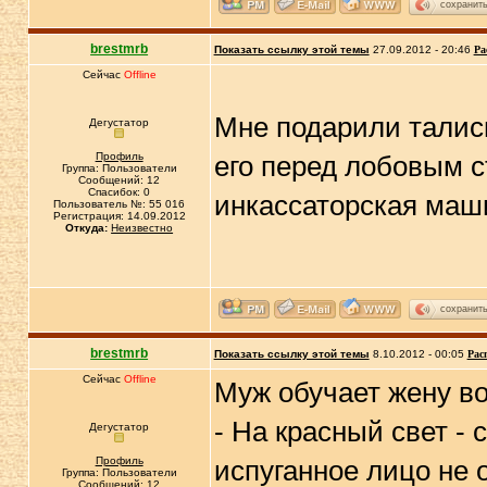
сохранит
brestmrb
Показать ссылку этой темы
27.09.2012 - 20:46
Ра
Сейчас
Offline
Мне подарили талисм
Дегустатор
Профиль
его перед лобовым с
Группа: Пользователи
Сообщений: 12
Спасибок: 0
инкассаторская маш
Пользователь №: 55 016
Регистрация: 14.09.2012
Откуда:
Неизвестно
сохранит
brestmrb
Показать ссылку этой темы
8.10.2012 - 00:05
Рас
Сейчас
Offline
Муж обучает жену в
- На красный свет - 
Дегустатор
Профиль
испуганное лицо не
Группа: Пользователи
Сообщений: 12