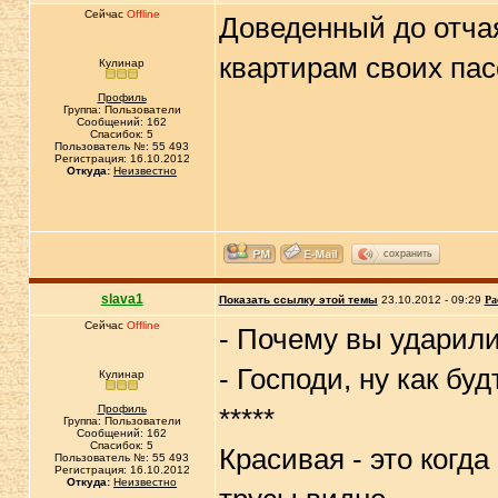
Сейчас
Offline
Доведенный до отча
квартирам своих па
Кулинар
Профиль
Группа: Пользователи
Сообщений: 162
Спасибок: 5
Пользователь №: 55 493
Регистрация: 16.10.2012
Откуда:
Неизвестно
сохранить
slava1
Показать ссылку этой темы
23.10.2012 - 09:29
Ра
Сейчас
Offline
- Почему вы ударил
- Господи, ну как бу
Кулинар
Профиль
*****
Группа: Пользователи
Сообщений: 162
Спасибок: 5
Красивая - это когда
Пользователь №: 55 493
Регистрация: 16.10.2012
Откуда:
Неизвестно