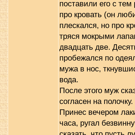
поставили его с тем 
про кровать (он люб
плескался, но про к
тряся мокрыми лапам
двадцать две. Десят
пробежался по одеял
мужа в нос, ткнувши
вода.
После этого муж сказ
согласен на полочку.
Принес вечером лаки
часа, ругал безвинну
сказать, что пусть л