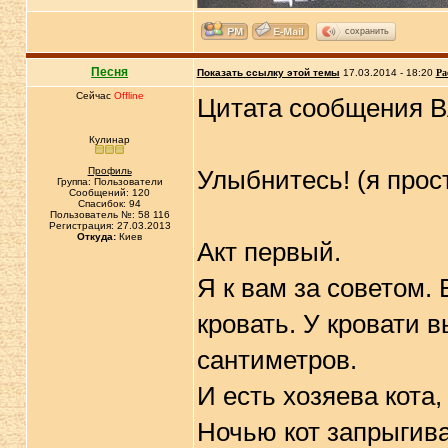
сохранить
Песня
Показать ссылку этой темы
17.03.2014 - 18:20
Ра
Сейчас
Offline
Цитата сообщения B
Кулинар
Профиль
Улыбнитесь! (я прост
Группа: Пользователи
Сообщений: 120
Спасибок: 94
Пользователь №: 58 116
Регистрация: 27.03.2013
Откуда:
Киев
Акт первый.
Я к вам за советом. 
кровать. У кровати 
сантиметров.
И есть хозяева кота,
Ночью кот запрыгивае