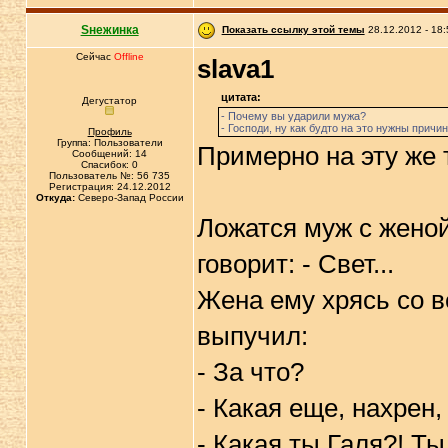
Sнежинка
Показать ссылку этой темы
28.12.2012 - 18:
Сейчас
Offline
slava1
цитата:
Дегустатор
- Почему вы ударили мужа?
- Господи, ну как будто на это нужны причин
Профиль
Группа: Пользователи
Примерно на эту же 
Сообщений: 14
Спасибок: 0
Пользователь №: 56 735
Регистрация: 24.12.2012
Откуда:
Северо-Запад России
Ложатся муж с женой
говорит: - Свет...
Жена ему хрясь со вс
выпучил:
- За что?
- Какая еще, нахрен,
- Какая ты Галя?! Т