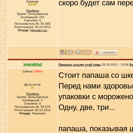
скоро будет сам пер
Кулинар
Профиль
Группа: Пользователи
Сообщений: 162
Спасибок: 5
Пользователь №: 55 493
Регистрация: 16.10.2012
Откуда:
Неизвестно
сохранить
legendklad
Показать ссылку этой темы
28.10.2012 - 15:58
Ра
Сейчас
Offline
Стоит папаша со шке
Перед нами здоровы
Дегустатор
Профиль
упаковки с морожен
Группа: Пользователи
Сообщений: 3
Спасибок: 0
Одну, две, три...
Пользователь №: 55 676
Регистрация: 28.10.2012
Откуда:
Ульяновск
папаша, показывая ш