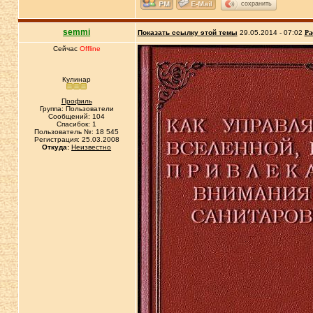
сохранить
semmi
Показать ссылку этой темы
29.05.2014 - 07:02
Ра
Сейчас
Offline
Кулинар
Профиль
Группа: Пользователи
Сообщений: 104
Спасибок: 1
Пользователь №: 18 545
Регистрация: 25.03.2008
Откуда:
Неизвестно