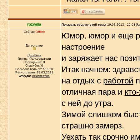
сохранить
rozvella
Показать ссылку этой темы
19.03.2013 - 22:03
Ра
Сейчас
Offline
Юмор, юмор и еще ра
настроение
Дегустатор
Профиль
и заряжает нас пози
Группа: Пользователи
Сообщений: 3
Спасибок: 0
Итак начнем: здрав
Пользователь №: 58 020
Регистрация: 19.03.2013
Откуда:
Неизвестно
на отдых с
работой
п
отличная пара и
кто
с ней до утра.
Зимой слишком быс
страшно замерз.
Уехать так срочно
им