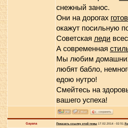
снежный занос.
Они на дорогах
гото
окажут посильную по
Советская
леди
всес
А современная
стил
Мы любим домашн
любят бабло, немно
едою нутро!
Смейтесь на здоровь
вашего успеха!
сохранить
Gayana
Показать ссылку этой темы
17.02.2014 - 02:51
Ра