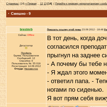
Страницы:
(14)
« Первая
...
12
13
[14]
(
Перейти к первому непрочитанному соо
Смешно - 9
brestmrb
Показать ссылку этой темы
23.09.2012 - 18:48
Ра
Сейчас
Offline
В тот день, когда до
согласился преподат
Дегустатор
Профиль
прыгнул на заднее с
Группа: Пользователи
Сообщений: 12
Спасибок: 0
- А почему бы тебе н
Пользователь №: 55 016
Регистрация: 14.09.2012
Откуда:
Неизвестно
- Я ждал этого момен
- ответил папа. - Те
ногами по сиденью.
Я вот прям себя вижу