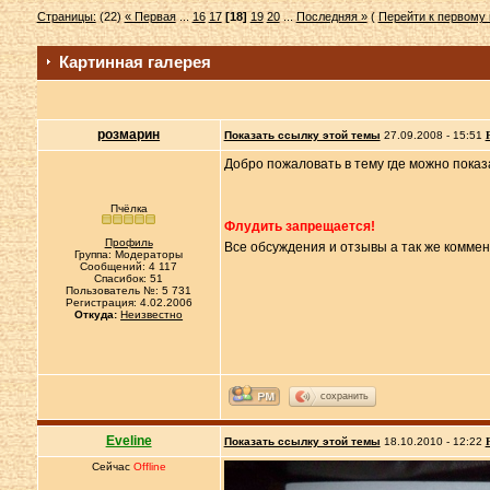
Страницы:
(22)
« Первая
...
16
17
[18]
19
20
...
Последняя »
(
Перейти к первому
Картинная галерея
розмарин
Показать ссылку этой темы
27.09.2008 - 15:51
Добро пожаловать в тему где можно показ
Пчёлка
Флудить запрещается!
Профиль
Все обсуждения и отзывы а так же комме
Группа: Модераторы
Сообщений: 4 117
Спасибок: 51
Пользователь №: 5 731
Регистрация: 4.02.2006
Откуда:
Неизвестно
сохранить
Eveline
Показать ссылку этой темы
18.10.2010 - 12:22
Сейчас
Offline