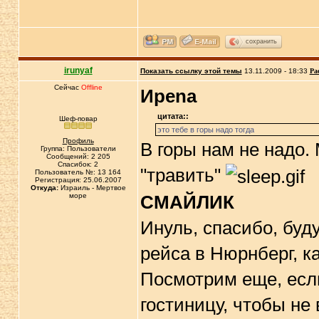
сохранить
irunyaf
Показать ссылку этой темы
13.11.2009 - 18:33
Ра
Сейчас
Offline
Иpena
цитата::
Шеф-повар
это тебе в горы надо тогда
Профиль
В горы нам не надо. 
Группа: Пользователи
Сообщений: 2 205
Спасибок: 2
"травить"
Пользователь №: 13 164
Регистрация: 25.06.2007
Откуда:
Израиль - Мертвое
море
СМАЙЛИК
Инуль, спасибо, буд
рейса в Нюрнберг, ка
Посмотрим еще, если
гостиницу, чтобы не