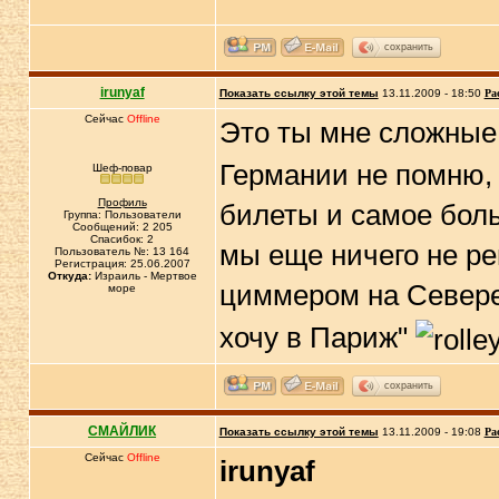
сохранить
irunyaf
Показать ссылку этой темы
13.11.2009 - 18:50
Ра
Сейчас
Offline
Это ты мне сложны
Германии не помню,
Шеф-повар
Профиль
билеты и самое боль
Группа: Пользователи
Сообщений: 2 205
Спасибок: 2
мы еще ничего не ре
Пользователь №: 13 164
Регистрация: 25.06.2007
Откуда:
Израиль - Мертвое
циммером на Север
море
хочу в Париж"
сохранить
СМАЙЛИК
Показать ссылку этой темы
13.11.2009 - 19:08
Ра
Сейчас
Offline
irunyaf