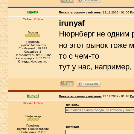
Иpena
Показать ссылку этой темы
13.11.2009 - 01:06
Ра
Сейчас
Offline
irunyaf
Нюрнберг не одним
Гурман
Профиль
но этот рынок тоже м
Группа: Активисты
Сообщений: 10 899
Спасибок: 2
то с чем-то
Пользователь №: 13 282
Регистрация: 4.07.2007
Откуда:
Неизвестно
тут у нас, например,
сохранить
irunyaf
Показать ссылку этой темы
13.11.2009 - 01:18
Ра
Сейчас
Offline
цитата::
не считая самого города, по которому хоче
Шеф-повар
Профиль
цитата::
Группа: Пользователи
Сообщений: 2 205