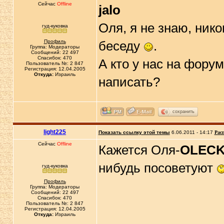
Сейчас
Offline
jalo
Оля, я не знаю, ник
гуд-куковка
Профиль
беседу
.
Группа: Модераторы
Сообщений: 22 497
Спасибок: 470
А кто у нас на форум
Пользователь №: 2 847
Регистрация: 12.04.2005
Откуда:
Израиль
написать?
сохранить
light225
Показать ссылку этой темы
6.06.2011 - 14:17
Рас
Сейчас
Offline
Кажется Оля-
OLEC
нибудь посоветуют
гуд-куковка
Профиль
Группа: Модераторы
Сообщений: 22 497
Спасибок: 470
Пользователь №: 2 847
Регистрация: 12.04.2005
Откуда:
Израиль