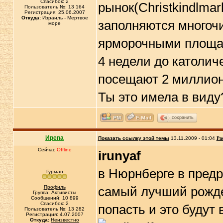
Спасибок: 2
рынок(Christkindlma
Пользователь №: 13 164
Регистрация: 25.06.2007
Откуда:
Израиль - Мертвое
заполняются многоч
море
ярморочными площад
4 недели до католич
посещают 2 миллион
Ты это имела в виду
сохранить
Иpena
Показать ссылку этой темы
13.11.2009 - 01:04
Ра
Сейчас
Offline
irunyaf
в Нюрнберге в пред
Гурман
Профиль
самый лучший рождес
Группа: Активисты
Сообщений: 10 899
Спасибок: 2
попасть и это будут
Пользователь №: 13 282
Регистрация: 4.07.2007
Откуда:
Неизвестно