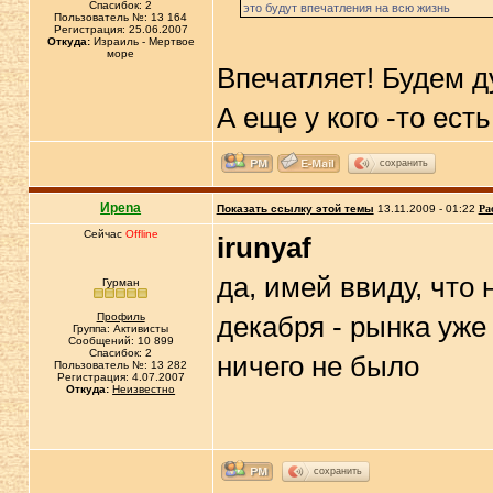
Спасибок: 2
это будут впечатления на всю жизнь
Пользователь №: 13 164
Регистрация: 25.06.2007
Откуда:
Израиль - Мертвое
море
Впечатляет! Будем д
А еще у кого -то ес
сохранить
Иpena
Показать ссылку этой темы
13.11.2009 - 01:22
Ра
Сейчас
Offline
irunyaf
да, имей ввиду, что
Гурман
Профиль
декабря - рынка уже 
Группа: Активисты
Сообщений: 10 899
Спасибок: 2
ничего не было
Пользователь №: 13 282
Регистрация: 4.07.2007
Откуда:
Неизвестно
сохранить