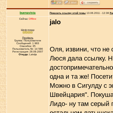
сохранить
buenavista
Показать ссылку этой темы
13.06.2011 - 12:38
Ра
Сейчас
Offline
jalo
Шеф-повар
Профиль
Группа: Пользователи
Сообщений: 1 983
Спасибок: 35
Оля, извини, что не 
Пользователь №: 14 586
Регистрация: 28.09.2007
Откуда:
Latvija
Люся дала ссылку. Н
достопримечательно
одна и та же! Посет
Можно в Сигулду с э
Швейцария". Покуша
Лидо- ну там серый 
остальном латышска