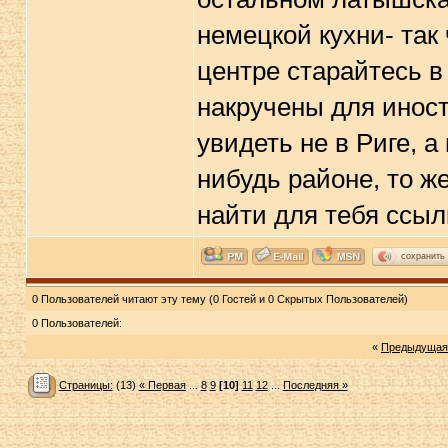
немецкой кухни- так 
центре старайтесь в
накручены для иност
увидеть не в Риге, а
нибудь районе, то ж
найти для тебя ссыл
сохранить
0 Пользователей читают эту тему (0 Гостей и 0 Скрытых Пользователей)
0 Пользователей:
«
Предыдущая
Страницы:
(13)
« Первая
...
8
9
[10]
11
12
...
Последняя »