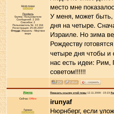
место мне показалос
Шеф-повар
Профиль
У меня, может быть,
Группа: Пользователи
Сообщений: 2 205
Спасибок: 2
дня на четыре. Снач
Пользователь №: 13 164
Регистрация: 25.06.2007
Откуда:
Израиль - Мертвое
Израиле. Но зима вед
море
Рождеству готовятс
четыре дня чтобы и 
нас есть идеи: Рим,
советом!!!!!!
сохранить
Иpena
Показать ссылку этой темы
12.11.2009 - 15:23
Ра
Сейчас
Offline
irunyaf
Нюрнберг, если уло
Гурман