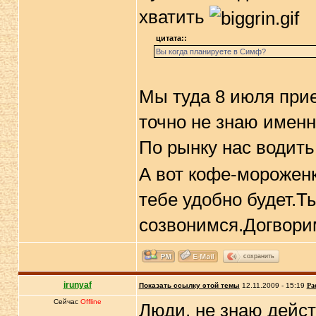
хватить
цитата::
Вы когда планируете в Симф?
Мы туда 8 июля прие
точно не знаю именн
По рынку нас водить
А вот кофе-мороженк
тебе удобно будет.Т
созвонимся.Догвор
сохранить
irunyaf
Показать ссылку этой темы
12.11.2009 - 15:19
Ра
Сейчас
Offline
Люди, не знаю дейс