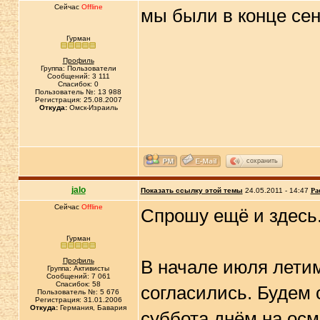
Сейчас
Offline
мы были в конце сен
Гурман
Профиль
Группа: Пользователи
Сообщений: 3 111
Спасибок: 0
Пользователь №: 13 988
Регистрация: 25.08.2007
Откуда:
Омск-Израиль
сохранить
jalo
Показать ссылку этой темы
24.05.2011 - 14:47
Ра
Сейчас
Offline
Спрошу ещё и здесь
Гурман
Профиль
В начале июля лети
Группа: Активисты
Сообщений: 7 061
Спасибок: 58
согласились. Будем с
Пользователь №: 5 676
Регистрация: 31.01.2006
Откуда:
Германия, Бавария
суббота днём на осм