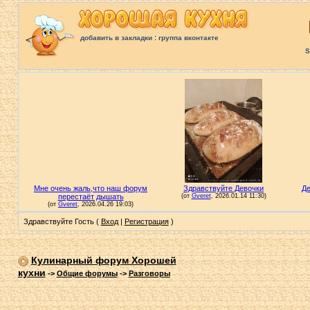
:
добавить в закладки
группа вконтакте
S
Здравствуйте Гость (
Вход
|
Регистрация
)
Кулинарный форум Хорошей
кухни
->
Общие форумы
->
Разговоры