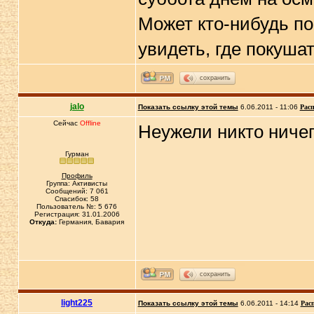
Может кто-нибудь по
увидеть, где покуша
сохранить
jalo
Показать ссылку этой темы
6.06.2011 - 11:06
Расп
Сейчас
Offline
Неужели никто ниче
Гурман
Профиль
Группа: Активисты
Сообщений: 7 061
Спасибок: 58
Пользователь №: 5 676
Регистрация: 31.01.2006
Откуда:
Германия, Бавария
сохранить
light225
Показать ссылку этой темы
6.06.2011 - 14:14
Рас