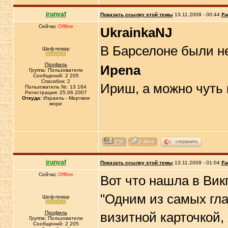
irunyaf
Показать ссылку этой темы
13.11.2009 - 00:44
Ра
Сейчас
Offline
UkrainkaNJ
В Барселоне были 
Шеф-повар
Профиль
Иpena
Группа: Пользователи
Сообщений: 2 205
Спасибок: 2
Ириш, а можно чуть
Пользователь №: 13 164
Регистрация: 25.06.2007
Откуда:
Израиль - Мертвое
море
сохранить
irunyaf
Показать ссылку этой темы
13.11.2009 - 01:04
Ра
Сейчас
Offline
Вот что нашла в Вик
"Одним из самых гла
Шеф-повар
Профиль
визитной карточкой,
Группа: Пользователи
Сообщений: 2 205