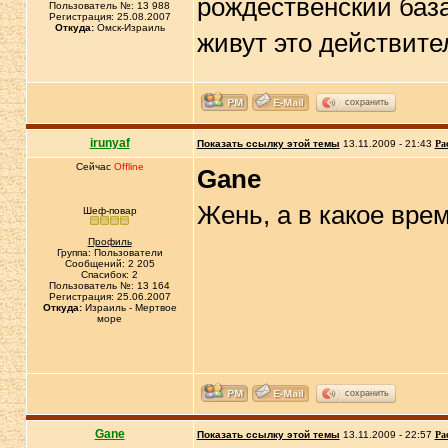
рождественский база
Пользователь №: 13 988
Регистрация: 25.08.2007
Откуда:
Омск-Израиль
живут это действите
сохранить
irunyaf
Показать ссылку этой темы
13.11.2009 - 21:43
Ра
Сейчас
Offline
Gane
Жень, а в какое вре
Шеф-повар
Профиль
Группа: Пользователи
Сообщений: 2 205
Спасибок: 2
Пользователь №: 13 164
Регистрация: 25.06.2007
Откуда:
Израиль - Мертвое
море
сохранить
Gane
Показать ссылку этой темы
13.11.2009 - 22:57
Ра