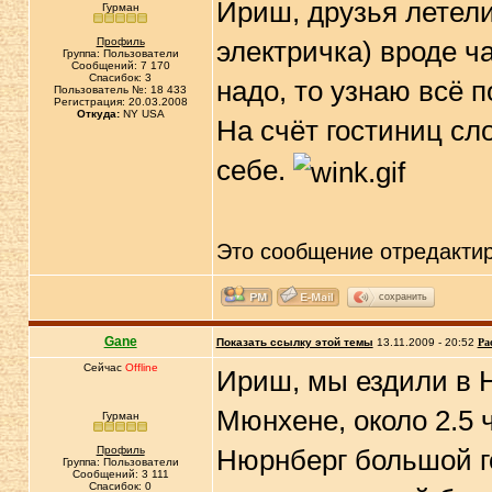
Ириш, друзья летели
Гурман
Профиль
электричка) вроде ча
Группа: Пользователи
Сообщений: 7 170
Спасибок: 3
надо, то узнаю всё 
Пользователь №: 18 433
Регистрация: 20.03.2008
Откуда:
NY USA
На счёт гостиниц сл
себе.
Это сообщение отредакти
сохранить
Gane
Показать ссылку этой темы
13.11.2009 - 20:52
Ра
Сейчас
Offline
Ириш, мы ездили в 
Мюнхене, около 2.5 
Гурман
Профиль
Нюрнберг большой г
Группа: Пользователи
Сообщений: 3 111
Спасибок: 0