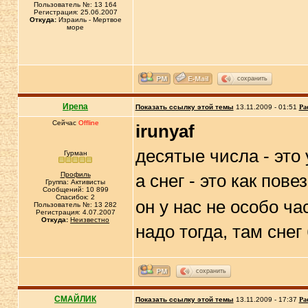
Пользователь №: 13 164
Регистрация: 25.06.2007
Откуда:
Израиль - Мертвое
море
сохранить
Иpena
Показать ссылку этой темы
13.11.2009 - 01:51
Ра
Сейчас
Offline
irunyaf
десятые числа - это
Гурман
Профиль
а снег - это как пов
Группа: Активисты
Сообщений: 10 899
Спасибок: 2
он у нас не особо ча
Пользователь №: 13 282
Регистрация: 4.07.2007
Откуда:
Неизвестно
надо тогда, там снег
сохранить
СМАЙЛИК
Показать ссылку этой темы
13.11.2009 - 17:37
Ра