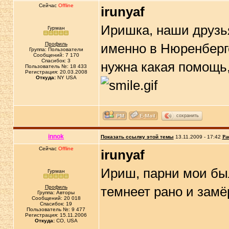
Сейчас
Offline
irunyaf
Иришка, наши друзья
Гурман
Профиль
именно в Нюренберге
Группа: Пользователи
Сообщений: 7 170
Спасибок: 3
нужна какая помощь
Пользователь №: 18 433
Регистрация: 20.03.2008
Откуда:
NY USA
сохранить
innok
Показать ссылку этой темы
13.11.2009 - 17:42
Ра
Сейчас
Offline
irunyaf
Ириш, парни мои был
Гурман
Профиль
темнеет рано и зам
Группа: Авторы
Сообщений: 20 018
Спасибок: 19
Пользователь №: 9 477
Регистрация: 15.11.2006
Откуда:
CO, USA