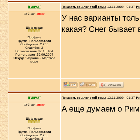
irunyaf
Показать ссылку этой темы
13.11.2009 - 01:37
Ра
Сейчас
Offline
У нас варианты толь
какая? Снег бывает 
Шеф-повар
Профиль
Группа: Пользователи
Сообщений: 2 205
Спасибок: 2
Пользователь №: 13 164
Регистрация: 25.06.2007
Откуда:
Израиль - Мертвое
море
сохранить
irunyaf
Показать ссылку этой темы
13.11.2009 - 01:37
Ра
Сейчас
Offline
А еще думаем о Риме
Шеф-повар
Профиль
Группа: Пользователи
Сообщений: 2 205
Спасибок: 2