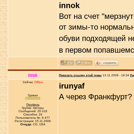
innok
Вот на счет "мерзну
от зимы-то нормаль
обуви подходящей н
в первом попавшемс
сохранить
innok
Показать ссылку этой темы
13.11.2009 - 18:34
Ра
Сейчас
Offline
irunyaf
А через Франкфурт?
Гурман
Профиль
Группа: Авторы
Сообщений: 20 018
Спасибок: 19
Пользователь №: 9 477
Регистрация: 15.11.2006
Откуда:
CO, USA