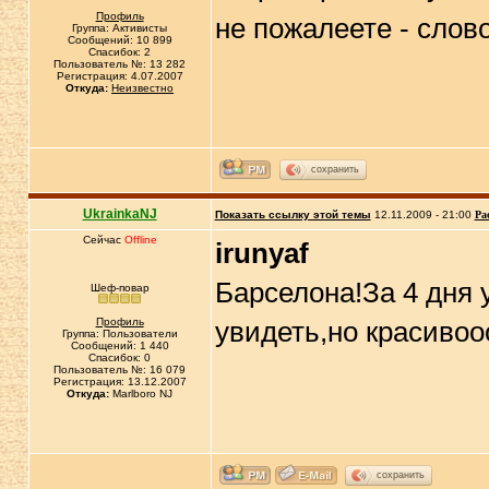
Профиль
не пожалеете - сло
Группа: Активисты
Сообщений: 10 899
Спасибок: 2
Пользователь №: 13 282
Регистрация: 4.07.2007
Откуда:
Неизвестно
сохранить
UkrainkaNJ
Показать ссылку этой темы
12.11.2009 - 21:00
Ра
Сейчас
Offline
irunyaf
Барселона!За 4 дня 
Шеф-повар
Профиль
увидеть,но красивооо
Группа: Пользователи
Сообщений: 1 440
Спасибок: 0
Пользователь №: 16 079
Регистрация: 13.12.2007
Откуда:
Marlboro NJ
сохранить