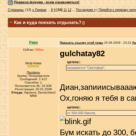
Правила форума - всем ознакомиться!
Страницы:
(13)
« Первая
...
8
9
[10]
11
12
...
Последняя »
(
Перейти к первому не
Как и куда поехать отдыхать?
()
Рики
Показать ссылку этой темы
25.06.2009 - 23:31
Ра
Сейчас
Offline
gulchatay82
цитата::
Шеф-повар
называется "Светофор",
Профиль
Группа: Пользователи
Сообщений: 2 412
Спасибок: 1
Диан,запииисываааю
Пользователь №: 16 939
Регистрация: 20.01.2008
Откуда:
Украина- Deutschland
Ох,гоняю я тебя в с
NRW
цитата::
от 300-500 баксов,
Бум искать до 300, б