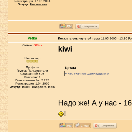
Регистрация: 17.06.2004
Откуда:
Неизвестно
сохранить
Vetka
Показать ссылку этой темы
11.05.2005 - 13:36
Ра
Сейчас
Offline
kiwi
Шеф-повар
Профиль
Цитата
Группа: Пользователи
у нас уже пол одиннадцатого
Сообщений: 506
Спасибок: 1
Пользователь №: 2 735
Регистрация: 1.04.2005
Откуда:
Israel - Bangalore, India
Надо же! А у нас - 1
!
сохранить