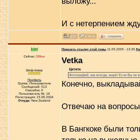
выложу...
И с нетерпением жд
сохранить
kiwi
Показать ссылку этой темы
11.05.2005 - 13:30
Ра
Сейчас
Offline
Vetka
Цитата
Шеф-повар
Фотографий, как всегда, море! Если Вы не в
Профиль
Конечно, выкладыва
Группа: Пользователи
Сообщений: 513
Спасибок: 0
Пользователь №: 16
Регистрация: 15.06.2004
Откуда:
New Zealand
Отвечаю на вопросы
В Бангкоке были тол