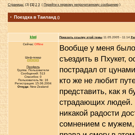
Страницы:
(3)
[1]
2
3
(
Перейти к первому непрочитанному сообщению
)
Поездка в Таиланд
()
kiwi
Показать ссылку этой темы
11.05.2005 - 11:14
Ра
Сейчас
Offline
Вообще у меня было
съездить в Пхукет, 
Шеф-повар
Профиль
пострадал от цунами
Группа: Пользователи
Сообщений: 513
Спасибок: 0
кто же не любит путе
Пользователь №: 16
Регистрация: 15.06.2004
Откуда:
New Zealand
представить, как я б
страдающих людей. М
никакой радости дос
сомнением с мужем, 
права и смогу в этом