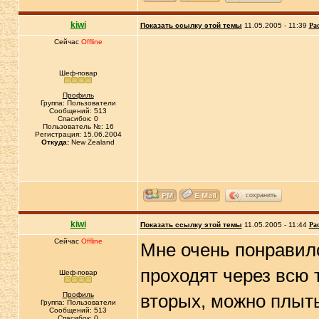
kiwi
Показать ссылку этой темы
11.05.2005 - 11:39
Ра
Сейчас
Offline
Шеф-повар
Профиль
Группа: Пользователи
Сообщений: 513
Спасибок: 0
Пользователь №: 16
Регистрация: 15.06.2004
Откуда:
New Zealand
сохранить
kiwi
Показать ссылку этой темы
11.05.2005 - 11:44
Ра
Сейчас
Offline
Мне очень понравилс
проходят через всю 
Шеф-повар
Профиль
вторых, можно плыть
Группа: Пользователи
Сообщений: 513
Спасибок: 0