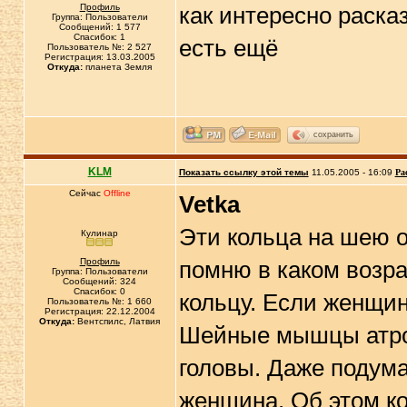
Профиль
как интересно раска
Группа: Пользователи
Сообщений: 1 577
Спасибок: 1
есть ещё
Пользователь №: 2 527
Регистрация: 13.03.2005
Откуда:
планета Земля
сохранить
KLM
Показать ссылку этой темы
11.05.2005 - 16:09
Ра
Сейчас
Offline
Vetka
Эти кольца на шею о
Кулинар
Профиль
помню в каком возра
Группа: Пользователи
Сообщений: 324
Спасибок: 0
кольцу. Если женщин
Пользователь №: 1 660
Регистрация: 22.12.2004
Откуда:
Вентспилс, Латвия
Шейные мышцы атро
головы. Даже подума
женщина. Об этом ко