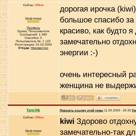
Сейчас
Offline
дорогая ирочка (kiwi)
большое спасибо за 
Шеф-повар
Профиль
красиво, как будто я
Группа: Пользователи
Сообщений: 1 390
Спасибок: 0
замечательно отдохн
Пользователь №: 1 142
Регистрация: 24.10.2004
Откуда:
Неизвестно
энергии :-)
очень интересный рас
женщина не выдержив
сохранить
Yanchik
Показать ссылку этой темы
11.05.2005 - 20:35
Ра
Сейчас
Offline
kiwi
Здорово отдохну
замечательно-так д
Шеф-повар