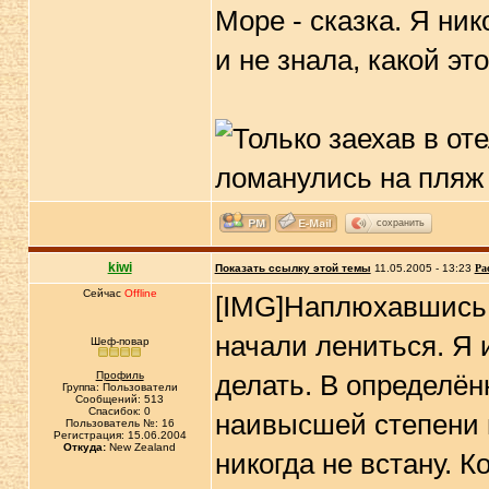
Море - сказка. Я ни
и не знала, какой эт
сохранить
kiwi
Показать ссылку этой темы
11.05.2005 - 13:23
Ра
Сейчас
Offline
[IMG]Наплюхавшись 
начали лениться. Я и
Шеф-повар
Профиль
делать. В определё
Группа: Пользователи
Сообщений: 513
Спасибок: 0
наивысшей степени и
Пользователь №: 16
Регистрация: 15.06.2004
Откуда:
New Zealand
никогда не встану. К