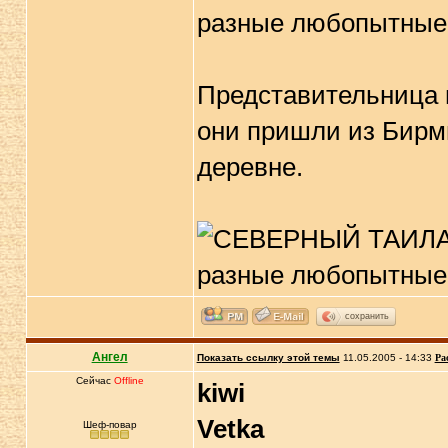
Представительница 
они пришли из Бирм
деревне.
сохранить
Ангел
Показать ссылку этой темы
11.05.2005 - 14:33
Ра
Сейчас
Offline
kiwi
Vetka
Шеф-повар