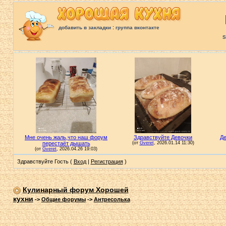
:
добавить в закладки
группа вконтакте
S
Здравствуйте Гость (
Вход
|
Регистрация
)
Кулинарный форум Хорошей
кухни
->
Общие форумы
->
Антресолька