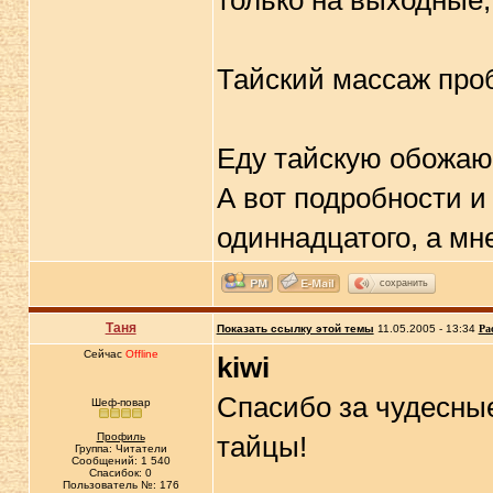
только на выходные, 
Тайский массаж проб
Еду тайскую обожаю
А вот подробности и
одиннадцатого, а мне
сохранить
Таня
Показать ссылку этой темы
11.05.2005 - 13:34
Ра
Сейчас
Offline
kiwi
Спасибо за чудесны
Шеф-повар
Профиль
тайцы!
Группа: Читатели
Сообщений: 1 540
Спасибок: 0
Пользователь №: 176