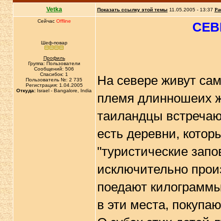
Vetka
Показать ссылку этой темы
11.05.2005 - 13:37
Ра
Сейчас
Offline
СЕВ
Шеф-повар
Профиль
Группа: Пользователи
Сообщений: 506
Спасибок: 1
На севере живут са
Пользователь №: 2 735
Регистрация: 1.04.2005
Откуда:
Israel - Bangalore, India
племя длинношеих 
таиландцы встречаю
есть деревни, кото
"туристические запо
исключительно прои
поедают килограммы
в эти места, покупа