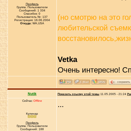
Профиль
Группа: Пользователи
Сообщений: 1 334
Спасибок: 0
(но смотрю на это г
Пользователь №: 137
Регистрация: 16.06.2004
Откуда:
WA,USA
любительской съемк
восстановилось,жизн
Vetka
Очень интересно! С
сохранить
Nutik
Показать ссылку этой темы
11.05.2005 - 21:24
Ра
Сейчас
Offline
...
Кулинар
Профиль
Группа: Пользователи
Сообщений: 188