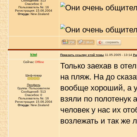
Сообщений: 513
Спасибок: 0
Пользователь №: 16
Регистрация: 15.06.2004
Откуда:
New Zealand
сохранить
kiwi
Показать ссылку этой темы
11.05.2005 - 13:14
Ра
Сейчас
Offline
Только заехав в отел
на пляж. На до сказа
Шеф-повар
Профиль
вообще хороший, а у
Группа: Пользователи
Сообщений: 513
Спасибок: 0
взяли по полотенук 
Пользователь №: 16
Регистрация: 15.06.2004
Откуда:
New Zealand
человек у нас их ото
возлежать и так же 