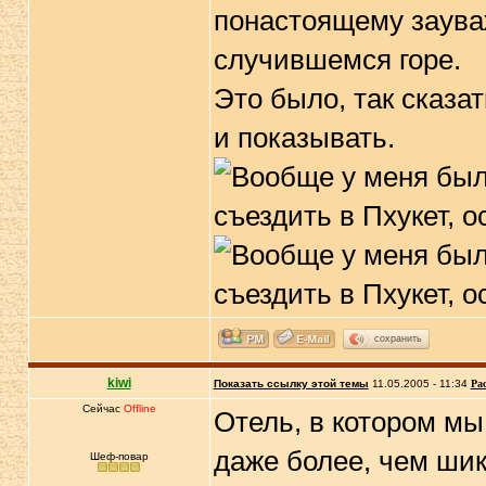
понастоящему зауваж
случившемся горе.
Это было, так сказа
и показывать.
сохранить
kiwi
Показать ссылку этой темы
11.05.2005 - 11:34
Ра
Сейчас
Offline
Отель, в котором м
даже более, чем ши
Шеф-повар