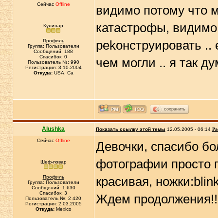
Сейчас
Offline
видимо потому что м
катастрофы, видимо 
Кулинар
Профиль
реkонструировать ..
Группа: Пользователи
Сообщений: 188
Спасибок: 0
чем могли .. я так ду
Пользователь №: 990
Регистрация: 3.10.2004
Откуда:
USA, Ca
сохранить
Alushka
Показать ссылку этой темы
12.05.2005 - 06:14
Ра
Сейчас
Offline
Девочки, спасибо бо
фотографии просто п
Шеф-повар
Профиль
красивая, ножки:blink:
Группа: Пользователи
Сообщений: 1 630
Спасибок: 3
Ждем продолжения!!
Пользователь №: 2 420
Регистрация: 2.03.2005
Откуда:
Mexico