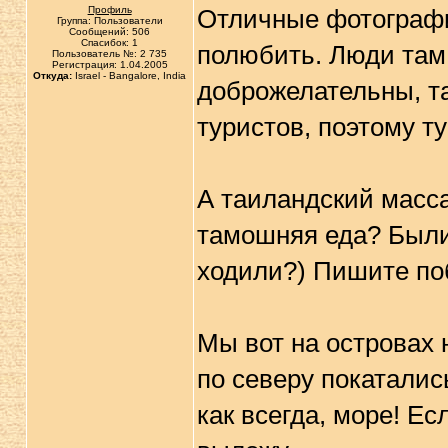
Профиль
Отличные фотографи
Группа: Пользователи
Сообщений: 506
Спасибок: 1
полюбить. Люди там
Пользователь №: 2 735
Регистрация: 1.04.2005
Откуда:
Israel - Bangalore, India
доброжелательны, т
туристов, поэтому т
А таиландский масс
тамошняя еда? Были 
ходили?) Пишите по
Мы вот на островах 
по северу покаталис
как всегда, море! Ес