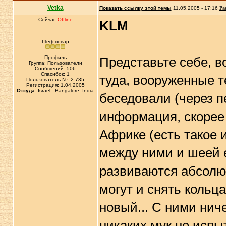
Vetka
Показать ссылку этой темы
11.05.2005 - 17:16
Ра
Сейчас
Offline
KLM
Шеф-повар
Профиль
Представьте себе, в
Группа: Пользователи
Сообщений: 506
Спасибок: 1
туда, вооруженные 
Пользователь №: 2 735
Регистрация: 1.04.2005
Откуда:
Israel - Bangalore, India
беседовали (через пе
информация, скорее
Африке (есть такое 
между ними и шеей 
развиваются абсолю
могут и снять кольц
новый... С ними нич
никаких мук не исп