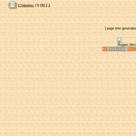
Страницы:
(3)
[1]
2
3
[ page time generate