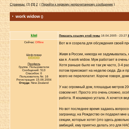
Страницы:
(2)
[1]
2
(
Перейти к первому непрочитанному сообщению
)
work widow
()
kiwi
Показать ссылку этой темы
16.04.2005 - 23:27
Сейчас
Offline
Вот м я созрела для обсуждения своей про
Живя в России, никогда не задумывалась, 
Шеф-повар
как я. A work widow. Муж работает в очен
Профиль
Хотя раньше было не так уж часто, 3-4 ра
Группа: Пользователи
Сообщений: 513
потом приезжает на неделю сюда. Да и при
Спасибок: 0
всего не перелопатит. Короче говоря, дом
Пользователь №: 16
Регистрация: 15.06.2004
Откуда:
New Zealand
У нас огромный дом, плошадью метров 200,
совсем нет. Просто это очень сложно, ос
работа. Я кошмарно устала. А хочется ве
Но вот последнее время задаюсь вопросо
заграницу, на Рождество он подарил мне 
секции, которые хотят (это здесь довольн
амбиций, ему приятно делать это для НАС