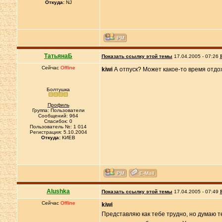
Откуда:
NJ
ТатьянаБ
Показать ссылку этой темы
17.04.2005 - 07:26
Сейчас
Offline
kiwi
А отпуск? Может какое-то время отдо
Болтушка
Профиль
Группа: Пользователи
Сообщений: 964
Спасибок: 0
Пользователь №: 1 014
Регистрация: 5.10.2004
Откуда:
КИЕВ
Alushka
Показать ссылку этой темы
17.04.2005 - 07:49
Сейчас
Offline
kiwi
Представляю как тебе трудно, но думаю т