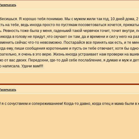
Распечатать
 бесишься. Я хорошо тебя понимаю. Мы с мужем жили так год, 10 дней дома, 2 
ть на тебе, ведь иногда просто по пустякам посоветоваться хочется, прижать
Ревность тоже была у меня, гаденький такой червячок точит, точит внутри, п
икогда в голову не придут.,что скучает он там, да и времени и сил у него на 
менить сейчас что-то невозможно. Постарайся все принять как есть, и те ми
гда ему, пиши сообщения коротенькие и пусть он тебе отвечает, хотя бы одно-д
зательно, я очень в это верю. Жизнь иногда устраивает нам проверки на вшиво
ко от вас двоих. Передохни, где-то дай себе послабление, я думаю и муж и дет
написала. Удачи вам!!!!
Распечатать
м! я с сочуствием и сопереживанием! Когда-то давно, когда отец и мама были