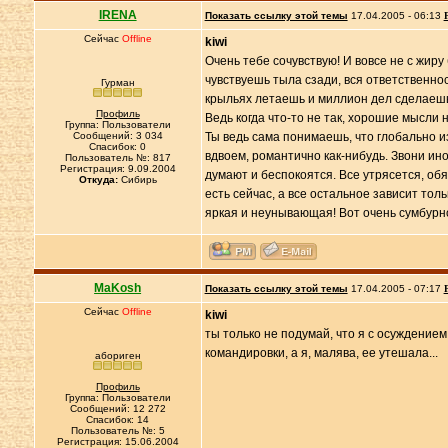
IRENA
Показать ссылку этой темы
17.04.2005 - 06:13
Сейчас
Offline
kiwi
Очень тебе сочувствую! И вовсе не с жиру
чувствуешь тыла сзади, вся ответственнос
Гурман
крыльях летаешь и миллион дел сделаешь. 
Профиль
Ведь когда что-то не так, хорошие мысли н
Группа: Пользователи
Сообщений: 3 034
Ты ведь сама понимаешь, что глобально из
Спасибок: 0
вдвоем, романтично как-нибудь. Звони ино
Пользователь №: 817
Регистрация: 9.09.2004
думают и беспокоятся. Все утрясется, обя
Откуда:
Сибирь
есть сейчас, а все остальное зависит толь
яркая и неунывающая! Вот очень сумбурно 
MaKosh
Показать ссылку этой темы
17.04.2005 - 07:17
Сейчас
Offline
kiwi
ты только не подумай, что я с осуждение
командировки, а я, малява, ее утешала...
абориген
Профиль
Группа: Пользователи
Сообщений: 12 272
Спасибок: 14
Пользователь №: 5
Регистрация: 15.06.2004