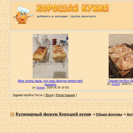
:
добавить в закладки
группа вконтакте
Здравствуйте Гость (
Вход
|
Регистрация
)
Кулинарный форум Хорошей кухни
->
Общие форумы
->
Ант