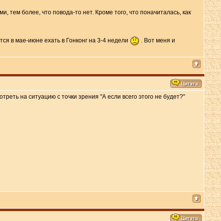
и, тем более, что повода-то нет. Кроме того, что поначиталась, как
тся в мае-июне ехать в Гонконг на 3-4 недели
. Вот меня и
треть на ситуацию с точки зрения "А если всего этого не будет?"