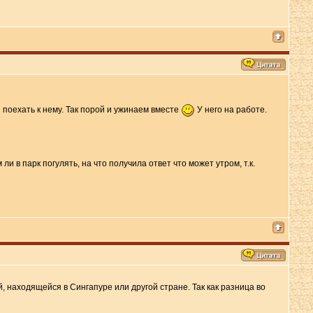
и поехать к нему. Так порой и ужинаем вместе
У него на работе.
и в парк погулять, на что получила ответ что может утром, т.к.
, находящейся в Сингапуре или другой стране. Так как разница во