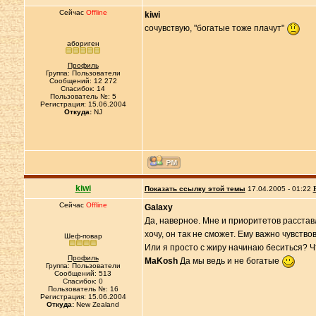
Сейчас
Offline
kiwi
сочувствую, "богатые тоже плачут"
абориген
Профиль
Группа: Пользователи
Сообщений: 12 272
Спасибок: 14
Пользователь №: 5
Регистрация: 15.06.2004
Откуда:
NJ
kiwi
Показать ссылку этой темы
17.04.2005 - 01:22
Сейчас
Offline
Galaxy
Да, наверное. Мне и приоритетов расставл
хочу, он так не сможет. Ему важно чувст
Шеф-повар
Или я просто с жиру начинаю беситься? Ч
Профиль
MaKosh
Да мы ведь и не богатые
Группа: Пользователи
Сообщений: 513
Спасибок: 0
Пользователь №: 16
Регистрация: 15.06.2004
Откуда:
New Zealand