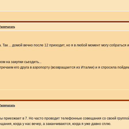
Распечатать
. Так ... домой вечно после 12 приходит, но я в любой момент могу собраться 
ом на закупки сьездить...
речаем его друга в аэропорту (возвращается из Италии) и я спросила пойдем л
Распечатать
оты приезжает в 7. Но часто проводит телефонные совещания со своей группой
ания, когда у нас вечер, а заканчиваются, когда я уже давно сплю.