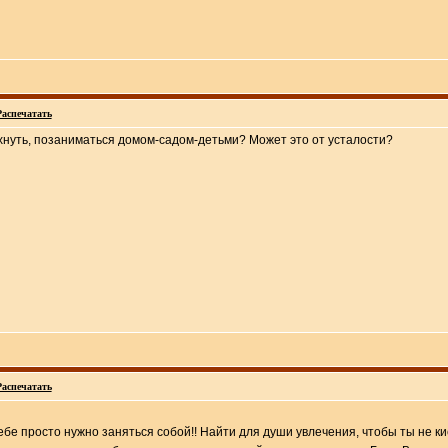
Распечатать
хнуть, позаниматься домом-садом-детьми? Может это от усталости?
Распечатать
ебе просто нужно заняться собой!! Найти для души увлечения, чтобы ты не к