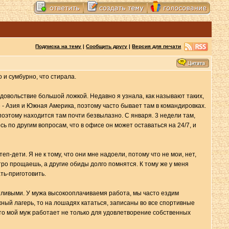
Подписка на тему
|
Сообщить другу
|
Версия для печати
 и сумбурно, что стирала.
удовольствие большой ложкой. Недавно я узнала, как называют таких,
е - Азия и Южная Америка, поэтому часто бывает там в командировках.
 поэтому находится там почти безвылазно. С января. 3 недели там,
ь по другим вопросам, что в офисе он может оставаться на 24/7, и
п-дети. Я не к тому, что они мне надоели, потому что не мои, нет,
тро прощаешь, а другие обиды долго помнятся. К тому же у меня
ть-приготовить.
тливыми. У мужа высокооплачиваемя работа, мы часто ездим
жный лагерь, то на лошадях кататься, записаны во все спортивные
 что мой муж работает не только для удовлетворение собственных