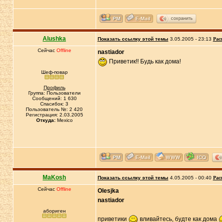
сохранить
Alushka
Показать ссылку этой темы
3.05.2005 - 23:13
Рас
Сейчас
Offline
nastiador
Приветик!! Будь как дома!
Шеф-повар
Профиль
Группа: Пользователи
Сообщений: 1 630
Спасибок: 3
Пользователь №: 2 420
Регистрация: 2.03.2005
Откуда:
Mexico
MaKosh
Показать ссылку этой темы
4.05.2005 - 00:40
Рас
Сейчас
Offline
Olesjka
nastiador
абориген
приветики
вливайтесь, будте как дома