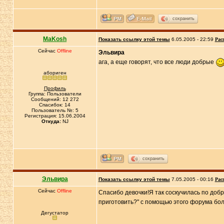
сохранить
MaKosh
Показать ссылку этой темы
6.05.2005 - 22:59
Рас
Сейчас
Offline
Эльвира
ага, а еще говорят, что все люди добрые
абориген
Профиль
Группа: Пользователи
Сообщений: 12 272
Спасибок: 14
Пользователь №: 5
Регистрация: 15.06.2004
Откуда:
NJ
сохранить
Эльвира
Показать ссылку этой темы
7.05.2005 - 00:16
Рас
Сейчас
Offline
Спасибо девочки!Я так соскучилась по добр
приготовить?" с помощью этого форума бол
Дегустатор