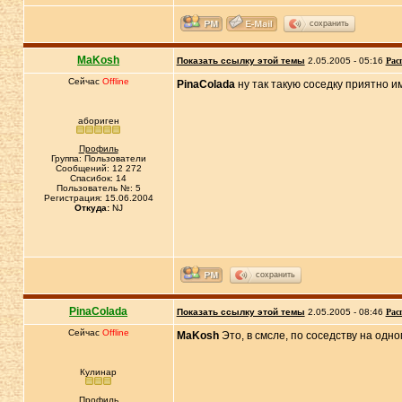
сохранить
MaKosh
Показать ссылку этой темы
2.05.2005 - 05:16
Рас
Сейчас
Offline
PinaColada
ну так такую соседку приятно 
абориген
Профиль
Группа: Пользователи
Сообщений: 12 272
Спасибок: 14
Пользователь №: 5
Регистрация: 15.06.2004
Откуда:
NJ
сохранить
PinaColada
Показать ссылку этой темы
2.05.2005 - 08:46
Рас
Сейчас
Offline
MaKosh
Это, в смсле, по соседству на одн
Кулинар
Профиль