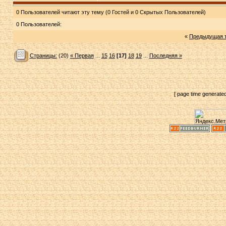
0 Пользователей читают эту тему (0 Гостей и 0 Скрытых Пользователей)
0 Пользователей:
«
Предыдущая 
Страницы:
(20)
« Первая
...
15
16
[17]
18
19
...
Последняя »
[ page time generate