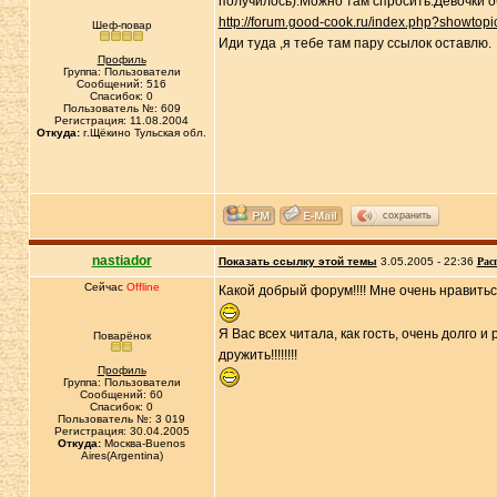
получилось).Можно там спросить.Девочки о
http://forum.good-cook.ru/index.php?showtop
Шеф-повар
Иди туда ,я тебе там пару ссылок оставлю.
Профиль
Группа: Пользователи
Сообщений: 516
Спасибок: 0
Пользователь №: 609
Регистрация: 11.08.2004
Откуда:
г.Щёкино Тульская обл.
сохранить
nastiador
Показать ссылку этой темы
3.05.2005 - 22:36
Рас
Сейчас
Offline
Какой добрый форум!!!! Мне очень нравиться.
Я Вас всех читала, как гость, очень долго и
Поварёнок
дружить!!!!!!!!
Профиль
Группа: Пользователи
Сообщений: 60
Спасибок: 0
Пользователь №: 3 019
Регистрация: 30.04.2005
Откуда:
Москва-Buenos
Aires(Argentina)