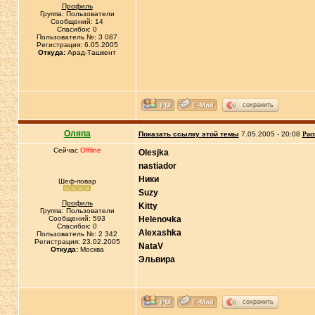
Профиль
Группа: Пользователи
Сообщений: 14
Спасибок: 0
Пользователь №: 3 087
Регистрация: 6.05.2005
Откуда:
Арад-Ташкент
сохранить
Оляпа
Показать ссылку этой темы
7.05.2005 - 20:08
Рас
Сейчас
Offline
Olesjka
nastiador
Ники
Шеф-повар
Suzy
Профиль
Kitty
Группа: Пользователи
Сообщений: 593
Helenoчka
Спасибок: 0
Alexashka
Пользователь №: 2 342
Регистрация: 23.02.2005
NataV
Откуда:
Москва
Эльвира
сохранить