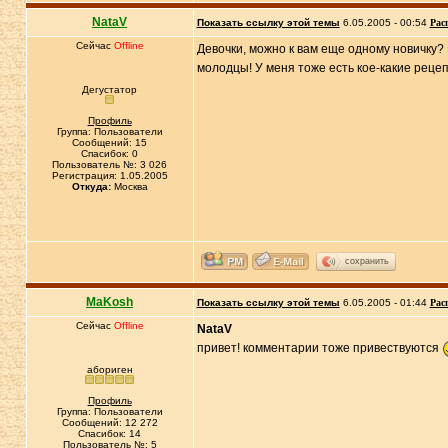
NataV
Показать ссылку этой темы
6.05.2005 - 00:54
Рас
Сейчас
Offline
Девочки, можно к вам еще одному новичку? П
молодцы! У меня тоже есть кое-какие рецеп
Дегустатор
Профиль
Группа: Пользователи
Сообщений: 15
Спасибок: 0
Пользователь №: 3 026
Регистрация: 1.05.2005
Откуда:
Москва
сохранить
MaKosh
Показать ссылку этой темы
6.05.2005 - 01:44
Рас
Сейчас
Offline
NataV
привет! комментарии тоже привествуются
абориген
Профиль
Группа: Пользователи
Сообщений: 12 272
Спасибок: 14
Пользователь №: 5