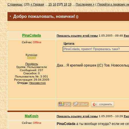
Страницы:
(20)
« Первая
...
15
16
[17]
18
19
...
Последняя »
(
Перейти к первому 
Добро пожаловать, новички!
()
PinaColada
Показать ссылку этой темы
1.05.2005 - 09:48
Рас
Сейчас
Offline
Цитата
PinaColada, привет! Прорвалась таки?
Кулинар
Профиль
Даа... Я крепкий орешек ((С) Тов. Новосельц
Группа: Пользователи
Сообщений: 237
Спасибок: 0
Пользователь №: 3 001
Регистрация: 29.04.2005
Откуда:
Неизвестно
сохранить
MaKosh
Показать ссылку этой темы
1.05.2005 - 10:29
Рас
Сейчас
Offline
PinaColada
а ты вообще откуда? если не с