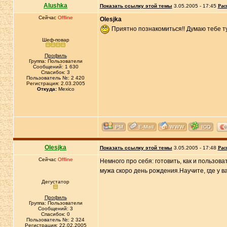
Alushka
Показать ссылку этой темы
3.05.2005 - 17:45
Рас
Сейчас
Offline
Olesjka
Приятно познакомиться!! Думаю тебе ту
Шеф-повар
Профиль
Группа: Пользователи
Сообщений: 1 630
Спасибок: 3
Пользователь №: 2 420
Регистрация: 2.03.2005
Откуда:
Mexico
Olesjka
Показать ссылку этой темы
3.05.2005 - 17:48
Рас
Сейчас
Offline
Немного про себя: готовить, как и пользова
мужа скоро день рождения.Научите, где у
Дегустатор
Профиль
Группа: Пользователи
Сообщений: 3
Спасибок: 0
Пользователь №: 2 324
Регистрация: 22.02.2005