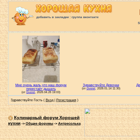
:
добавить в закладки
группа вконтакте
S
Здравствуйте Гость (
Вход
|
Регистрация
)
Кулинарный форум Хорошей
кухни
->
Общие форумы
->
Антресолька