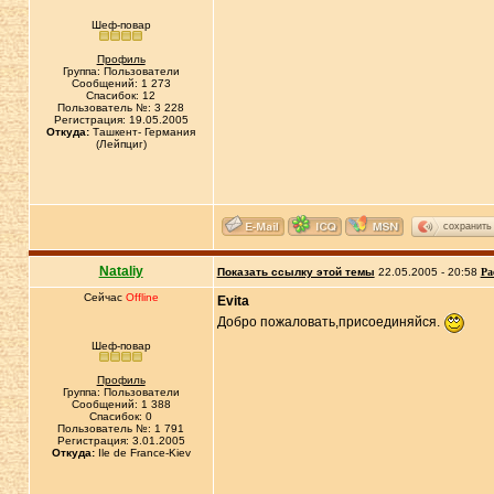
Шеф-повар
Профиль
Группа: Пользователи
Сообщений: 1 273
Спасибок: 12
Пользователь №: 3 228
Регистрация: 19.05.2005
Откуда:
Ташкент- Германия
(Лейпциг)
сохранить
Nataliy
Показать ссылку этой темы
22.05.2005 - 20:58
Ра
Сейчас
Offline
Evita
Добро пожаловать,присоединяйся.
Шеф-повар
Профиль
Группа: Пользователи
Сообщений: 1 388
Спасибок: 0
Пользователь №: 1 791
Регистрация: 3.01.2005
Откуда:
Ile de France-Kiev