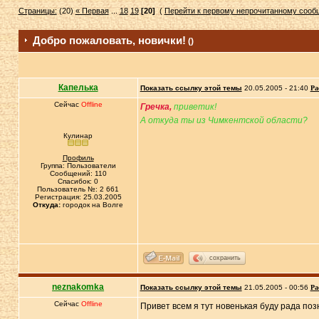
Страницы:
(20)
« Первая
...
18
19
[20]
(
Перейти к первому непрочитанному соо
Добро пожаловать, новички!
()
Капелька
Показать ссылку этой темы
20.05.2005 - 21:40
Ра
Сейчас
Offline
Гречка,
приветик!
А откуда ты из Чимкентской области?
Кулинар
Профиль
Группа: Пользователи
Сообщений: 110
Спасибок: 0
Пользователь №: 2 661
Регистрация: 25.03.2005
Откуда:
городок на Волге
сохранить
neznakomka
Показать ссылку этой темы
21.05.2005 - 00:56
Ра
Сейчас
Offline
Привет всем я тут новенькая буду рада по