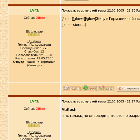
Evita
Показать ссылку этой темы
22.05.2005 - 21:25
Ра
Сейчас
Offline
[/color][glow=][/glow]Живу в Германии сейч
[color=sienna]
Шеф-повар
Профиль
Группа: Пользователи
Сообщений: 1 273
Спасибок: 12
Пользователь №: 3 228
Регистрация: 19.05.2005
Откуда:
Ташкент- Германия
(Лейпциг)
сохранить
Evita
Показать ссылку этой темы
22.05.2005 - 21:27
Ра
Сейчас
Offline
MaKosh
я пыталась, но он говорит, что это не раз
Шеф-повар
Профиль
Группа: Пользователи
Сообщений: 1 273