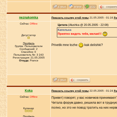
сохранит
neznakomka
Показать ссылку этой темы
21.05.2005 - 01:16
Ра
Сейчас
Offline
Цитата
(Alushka @ 20.05.2005 - 22:08)
Капелька
Приятно видеть тебя, милая!!!
Дегустатор
Профиль
Privetik mne tozhe
kak delishki?
Группа: Пользователи
Сообщений: 2
Спасибок: 0
Пользователь №: 3 243
Регистрация: 21.05.2005
Откуда:
France
сохранить
Koka
Показать ссылку этой темы
22.05.2005 - 01:24
Ра
Сейчас
Offline
Привет) говорят, у вас новичков принимают
Читала форум давно, решила вот в трудную
полно, но это не повод тратить на них не
Кулинар
Профиль