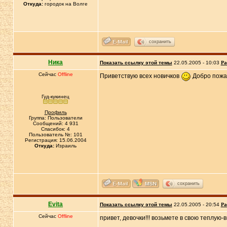
Откуда:
городок на Волге
сохранить
Ника
Показать ссылку этой темы
22.05.2005 - 10:03
Ра
Сейчас
Offline
Приветствую всех новичков
Добро пожа
Гуд-кукинец
Профиль
Группа: Пользователи
Сообщений: 4 931
Спасибок: 4
Пользователь №: 101
Регистрация: 15.06.2004
Откуда:
Израиль
сохранить
Evita
Показать ссылку этой темы
22.05.2005 - 20:54
Ра
Сейчас
Offline
привет, девочки!!! возьмете в свою теплую