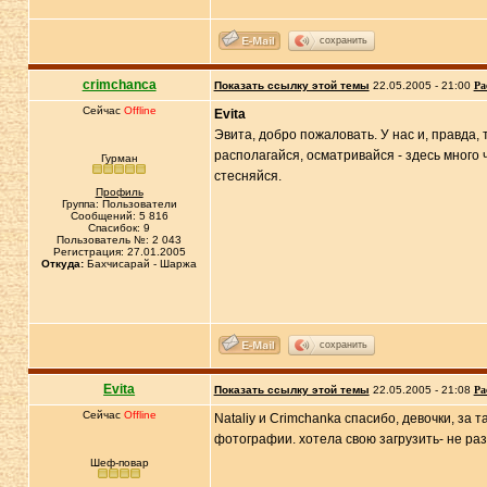
сохранить
crimchanca
Показать ссылку этой темы
22.05.2005 - 21:00
Ра
Сейчас
Offline
Evita
Эвита, добро пожаловать. У нас и, правда, т
располагайся, осматривайся - здесь много 
Гурман
стесняйся.
Профиль
Группа: Пользователи
Сообщений: 5 816
Спасибок: 9
Пользователь №: 2 043
Регистрация: 27.01.2005
Откуда:
Бахчисарай - Шаржа
сохранить
Evita
Показать ссылку этой темы
22.05.2005 - 21:08
Ра
Сейчас
Offline
Nataliy и Crimchanka спасибо, девочки, за 
фотографии. хотела свою загрузить- не ра
Шеф-повар