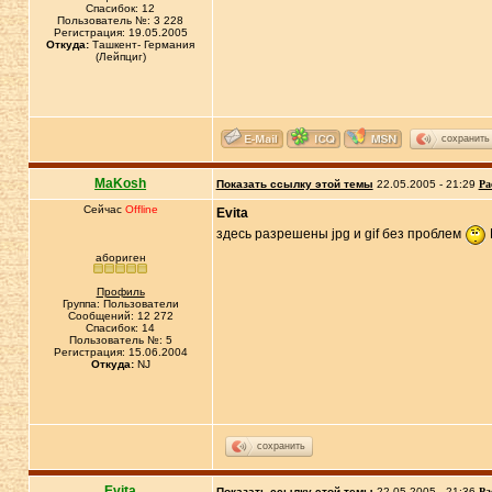
Спасибок: 12
Пользователь №: 3 228
Регистрация: 19.05.2005
Откуда:
Ташкент- Германия
(Лейпциг)
сохранить
MaKosh
Показать ссылку этой темы
22.05.2005 - 21:29
Ра
Сейчас
Offline
Evita
здесь разрешены jpg и gif без проблем
абориген
Профиль
Группа: Пользователи
Сообщений: 12 272
Спасибок: 14
Пользователь №: 5
Регистрация: 15.06.2004
Откуда:
NJ
сохранить
Evita
Показать ссылку этой темы
22.05.2005 - 21:36
Ра