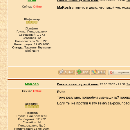
Сейчас
Offline
MaKosh
в том-то и дело, что такой-же. мо
Шеф-повар
Профиль
Группа: Пользователи
Сообщений: 1 273
Спасибок: 12
Пользователь №: 3 228
Регистрация: 19.05.2005
Откуда:
Ташкент- Германия
(Лейпциг)
сохранить
MaKosh
Показать ссылку этой темы
22.05.2005 - 21:38
Ра
Сейчас
Offline
Evita
тоже реально, попробуй уменьшить? прог
Если ты не против я эту темку закрою, пот
абориген
Профиль
Группа: Пользователи
Сообщений: 12 272
Спасибок: 14
Пользователь №: 5
Регистрация: 15.06.2004