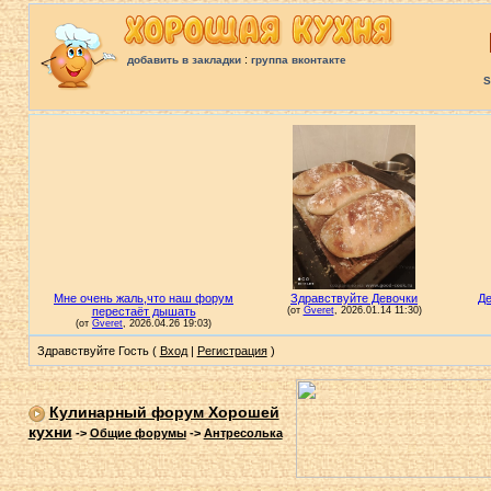
:
добавить в закладки
группа вконтакте
S
Здравствуйте Гость (
Вход
|
Регистрация
)
Кулинарный форум Хорошей
кухни
->
Общие форумы
->
Антресолька