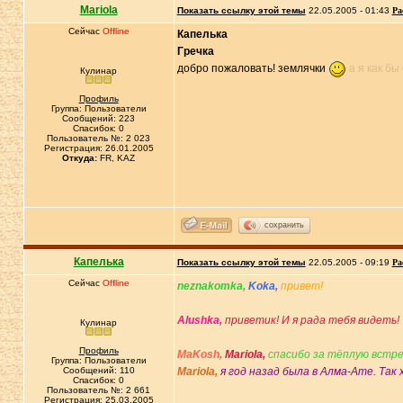
Mariola
Показать ссылку этой темы
22.05.2005 - 01:43
Ра
Сейчас
Offline
Капелька
Гречка
добро пожаловать! землячки
а я как б
Кулинар
Профиль
Группа: Пользователи
Сообщений: 223
Спасибок: 0
Пользователь №: 2 023
Регистрация: 26.01.2005
Откуда:
FR, KAZ
сохранить
Капелька
Показать ссылку этой темы
22.05.2005 - 09:19
Ра
Сейчас
Offline
neznakomka,
Koka,
привет!
Alushka,
приветик! И я рада тебя видеть!
Кулинар
Профиль
MaKosh,
Mariola,
спасибо за тёплую встре
Группа: Пользователи
Сообщений: 110
Mariola,
я год назад была в Алма-Ате. Так
Спасибок: 0
Пользователь №: 2 661
Регистрация: 25.03.2005