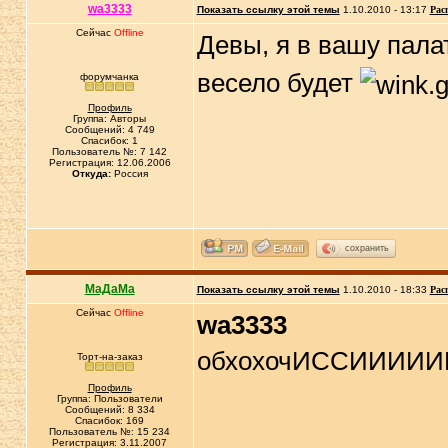
wa3333
Показать ссылку этой темы
1.10.2010 - 13:17
Рас
Сейчас
Offline
Девы, я в вашу палат
весело будет
форумчанка
Профиль
Группа: Авторы
Сообщений: 4 749
Спасибок: 1
Пользователь №: 7 142
Регистрация: 12.06.2006
Откуда:
Россия
сохранить
МаДаМа
Показать ссылку этой темы
1.10.2010 - 18:33
Рас
Сейчас
Offline
wa3333
обхохочИССИИИИИИИ
Торт-на-заказ
Профиль
Группа: Пользователи
Сообщений: 8 334
Спасибок: 169
Пользователь №: 15 234
Регистрация: 3.11.2007