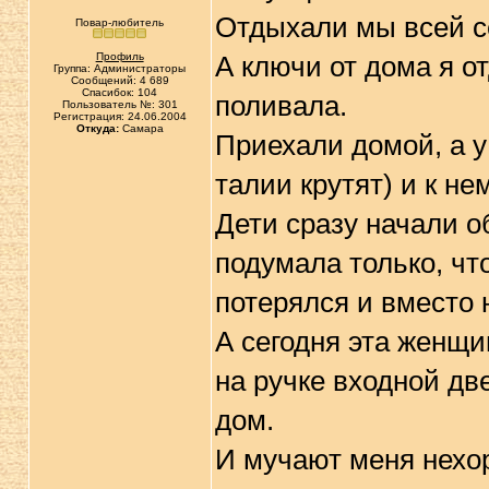
Отдыхали мы всей се
Повар-любитель
Профиль
А ключи от дома я о
Группа: Администраторы
Сообщений: 4 689
Спасибок: 104
поливала.
Пользователь №: 301
Регистрация: 24.06.2004
Откуда:
Самара
Приехали домой, а у
талии крутят) и к н
Дети сразу начали о
подумала только, чт
потерялся и вместо 
А сегодня эта женщин
на ручке входной дв
дом.
И мучают меня нехо