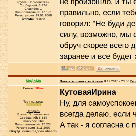
не произошло, и ты 
Группа: Пользователи
Сообщений: 3 474
Спасибок: 1
правильно, если теб
Пользователь №: 17 176
Регистрация: 29.01.2008
Откуда:
Россия
говорил: "Не буди д
силу, возможно, мы 
обруч скорее всего 
заранее и все будет
сохранить
МаДаМа
Показать ссылку этой темы
8.11.2010 - 23:06
Рас
Сейчас
Offline
КутоваяИрина
Ну, для самоуспокое
Торт-на-заказ
Профиль
всегда делаю, если ч
Группа: Пользователи
Сообщений: 8 334
Спасибок: 169
А так - я согласна с
Пользователь №: 15 234
Регистрация: 3.11.2007
Откуда:
Ленинградская область