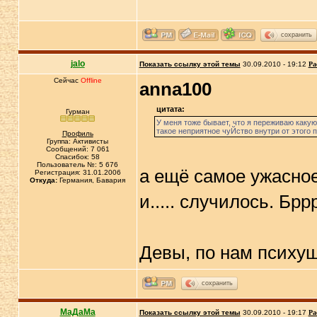
сохранить
jalo
Показать ссылку этой темы
30.09.2010 - 19:12
Ра
Сейчас
Offline
anna100
цитата:
Гурман
У меня тоже бывает, что я переживаю какую-
такое неприятное чуЙство внутри от этого 
Профиль
Группа: Активисты
Сообщений: 7 061
Спасибок: 58
Пользователь №: 5 676
а ещё самое ужасное
Регистрация: 31.01.2006
Откуда:
Германия, Бавария
и..... случилось. Брр
Девы, по нам психуш
сохранить
МаДаМа
Показать ссылку этой темы
30.09.2010 - 19:17
Ра