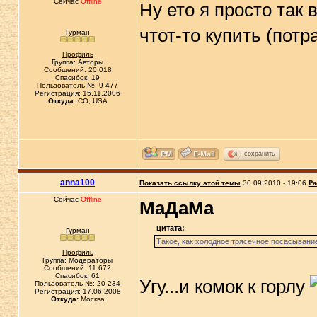
Сейчас
Offline
Ну ето я просто так
чтот-то купить (потр
Гурман
Профиль
Группа: Авторы
Сообщений: 20 018
Спасибок: 19
Пользователь №: 9 477
Регистрация: 15.11.2006
Откуда:
CO, USA
сохранить
anna100
Показать ссылку этой темы
30.09.2010 - 19:06
Ра
Сейчас
Offline
МаДаМа
цитата:
Гурман
Такое, как холодное трясечное посасывание
Профиль
Группа: Модераторы
Сообщений: 11 672
Спасибок: 61
Угу...и комок к горлу
Пользователь №: 20 234
Регистрация: 17.06.2008
Откуда:
Москва