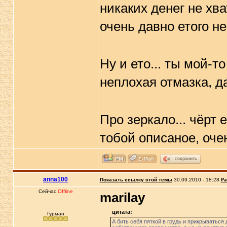
никаких денег не хва
очень давно етого не
Ну и ето... ты мой-т
неплохая отмазка, д
Про зеркало... чёрт 
тобой описаное, очен
сохранить
anna100
Показать ссылку этой темы
30.09.2010 - 18:28
Ра
Сейчас
Offline
marilay
цитата:
Гурман
А бить себя пяткой в грудь и прикрываться 