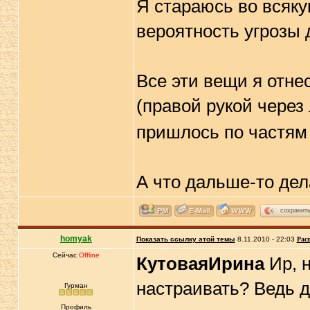
Я стараюсь во всяку
вероятность угрозы 
Все эти вещи я отне
(правой рукой через
пришлось по частям и
А что дальше-то дел
сохранит
homyak
Показать ссылку этой темы
8.11.2010 - 22:03
Рас
Сейчас
Offline
КутоваяИрина
Ир, н
настраивать? Ведь д
Гурман
Профиль