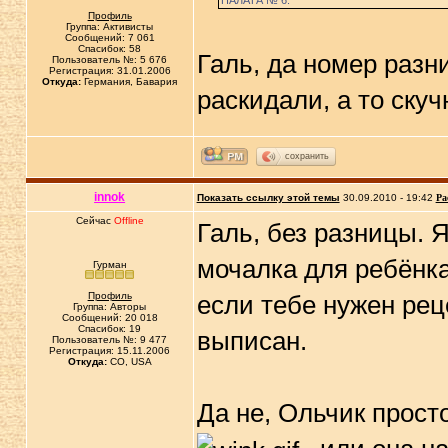
ПАЛАТА № 6.
Профиль
Группа: Активисты
Сообщений: 7 061
Спасибок: 58
Галь, да номер разни
Пользователь №: 5 676
Регистрация: 31.01.2006
Откуда:
Германия, Бавария
раскидали, а то скуч
сохранить
innok
Показать ссылку этой темы
30.09.2010 - 19:42
Ра
Сейчас
Offline
Галь, без разницы. 
мочалка для ребёнка 
Гурман
Профиль
если тебе нужен рец
Группа: Авторы
Сообщений: 20 018
Спасибок: 19
выписан.
Пользователь №: 9 477
Регистрация: 15.11.2006
Откуда:
CO, USA
Да не, Ольчик прост