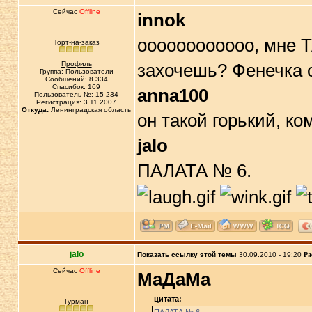
Сейчас
Offline
innok
оооооооооооо, мне Т
Торт-на-заказ
Профиль
захочешь? Фенечка 
Группа: Пользователи
Сообщений: 8 334
Спасибок: 169
anna100
Пользователь №: 15 234
Регистрация: 3.11.2007
Откуда:
Ленинградская область
он такой горький, ко
jalo
ПАЛАТА № 6.
jalo
Показать ссылку этой темы
30.09.2010 - 19:20
Ра
Сейчас
Offline
МаДаМа
цитата:
Гурман