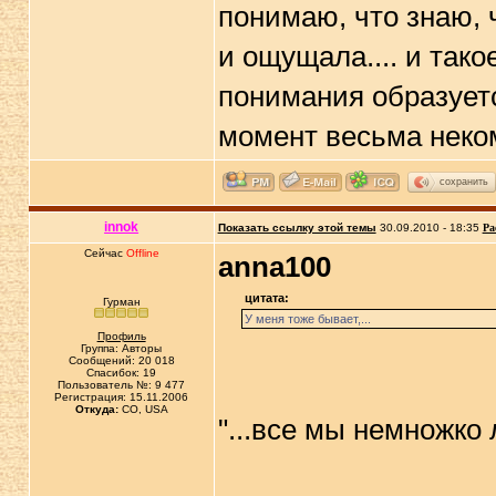
понимаю, что знаю, ч
и ощущала.... и тако
понимания образуетс
момент весьма неко
сохранить
innok
Показать ссылку этой темы
30.09.2010 - 18:35
Ра
Сейчас
Offline
anna100
цитата:
Гурман
У меня тоже бывает,...
Профиль
Группа: Авторы
Сообщений: 20 018
Спасибок: 19
Пользователь №: 9 477
Регистрация: 15.11.2006
Откуда:
CO, USA
"...все мы немножко 