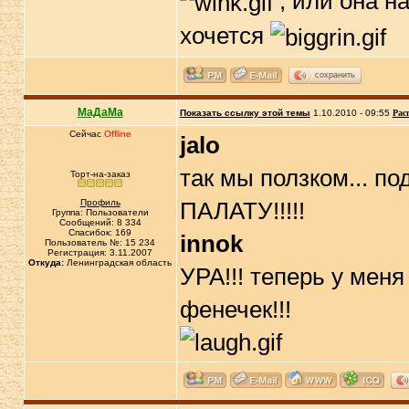
, или она на
хочется
сохранить
МаДаМа
Показать ссылку этой темы
1.10.2010 - 09:55
Рас
Сейчас
Offline
jalo
так мы ползком... п
Торт-на-заказ
Профиль
ПАЛАТУ!!!!!
Группа: Пользователи
Сообщений: 8 334
Спасибок: 169
innok
Пользователь №: 15 234
Регистрация: 3.11.2007
Откуда:
Ленинградская область
УРА!!! теперь у ме
фенечек!!!