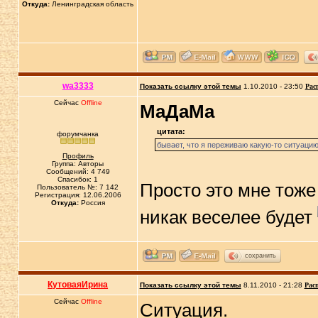
Откуда:
Ленинградская область
wa3333
Показать ссылку этой темы
1.10.2010 - 23:50
Рас
Сейчас
Offline
МаДаМа
цитата:
форумчанка
бывает, что я переживаю какую-то ситуацию 
Профиль
Группа: Авторы
Сообщений: 4 749
Спасибок: 1
Просто это мне тож
Пользователь №: 7 142
Регистрация: 12.06.2006
Откуда:
Россия
никак веселее будет
сохранить
КутоваяИрина
Показать ссылку этой темы
8.11.2010 - 21:28
Рас
Сейчас
Offline
Ситуация.