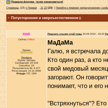
Правила форума - всем ознакомиться!
Страницы:
(23)
« Первая
...
21
22
[23]
(
Перейти к первому непрочитанному соо
Потустороннее и сверхъестественное
()
innok
Показать ссылку этой темы
30.09.2010 - 18:20
Ра
Сейчас
Offline
МаДаМа
Галю, я встречала д
Гурман
Профиль
Кто один раз, а кто 
Группа: Авторы
Сообщений: 20 018
Спасибок: 19
свой медовый месяц 
Пользователь №: 9 477
Регистрация: 15.11.2006
Откуда:
CO, USA
загорают. Он говорит
понимает, что и его н
"Встряхнуться"? Ето 