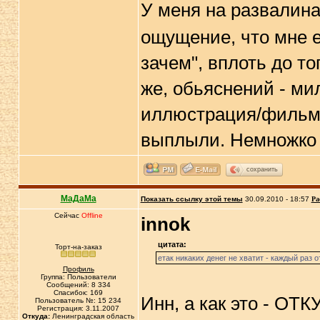
У меня на развалинах
ощущение, что мне ек
зачем", вплоть до то
же, обьяснений - мил
иллюстрация/фильм г
выплыли. Немножко н
сохранить
МаДаМа
Показать ссылку этой темы
30.09.2010 - 18:57
Ра
Сейчас
Offline
innok
цитата:
Торт-на-заказ
етак никаких денег не хватит - каждый раз отк
Профиль
Группа: Пользователи
Сообщений: 8 334
Спасибок: 169
Инн, а как это - ОТ
Пользователь №: 15 234
Регистрация: 3.11.2007
Откуда:
Ленинградская область