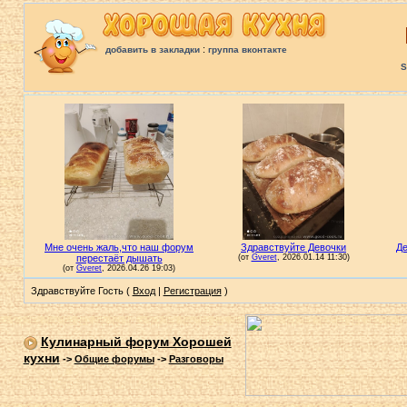
:
добавить в закладки
группа вконтакте
S
Здравствуйте Гость (
Вход
|
Регистрация
)
Кулинарный форум Хорошей
кухни
->
Общие форумы
->
Разговоры