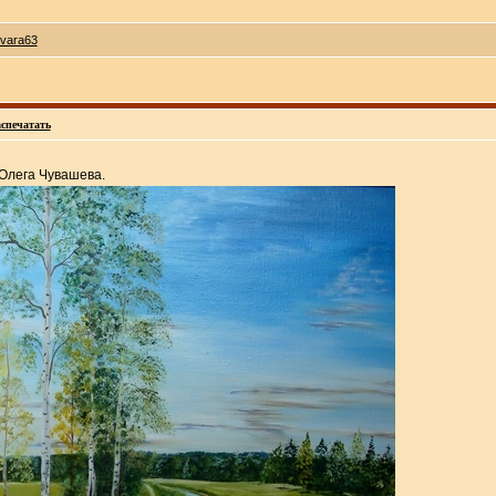
rvara63
спечатать
Олега Чувашева.