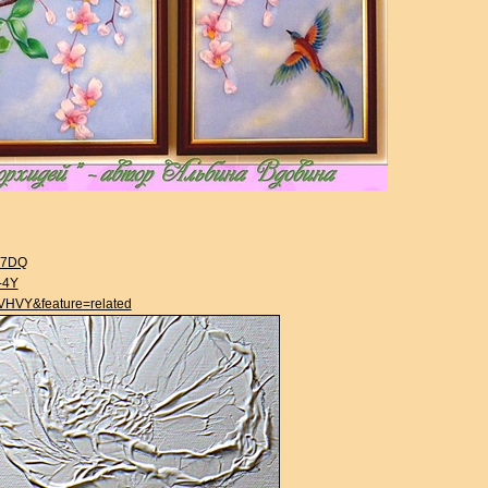
c7DQ
-4Y
VHVY&feature=related