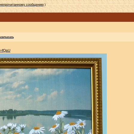
 непрочитанному сообщению
)
спечатать
nt=fQaU