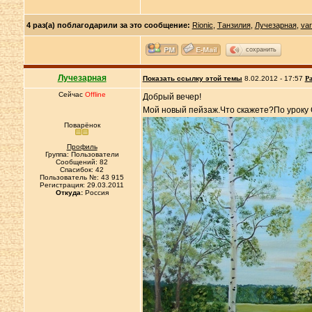
4 раз(а) поблагодарили за это сообщение:
Rionic
,
Танзилия
,
Лучезарная
,
va
сохранить
Лучезарная
Показать ссылку этой темы
8.02.2012 - 17:57
Ра
Сейчас
Offline
Добрый вечер!
Мой новый пейзаж.Что скажете?По уроку 
Поварёнок
Профиль
Группа: Пользователи
Сообщений: 82
Спасибок: 42
Пользователь №: 43 915
Регистрация: 29.03.2011
Откуда:
Россия