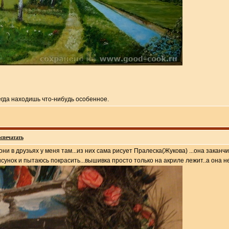
гда находишь что-нибудь особенное.
спечатать
ни в друзьях у меня там...из них сама рисует Пралеска(Жукова) ...она заканч
унок и пытаюсь покрасить...вышивка просто только на акриле лежит..а она не 