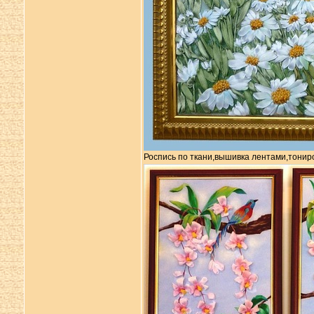
Роспись по ткани,вышивка лентами,тонир