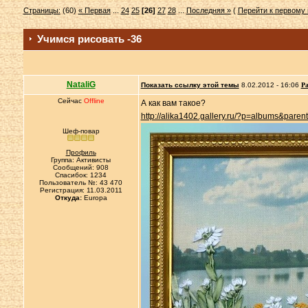
Страницы:
(60)
« Первая
...
24
25
[26]
27
28
...
Последняя »
(
Перейти к первому
Учимся рисовать -36
NataliG
Показать ссылку этой темы
8.02.2012 - 16:06
Ра
Сейчас
Offline
А как вам такое?
http://alika1402.gallery.ru/?p=albums&pare
Шеф-повар
Профиль
Группа: Активисты
Сообщений: 908
Спасибок: 1234
Пользователь №: 43 470
Регистрация: 11.03.2011
Откуда:
Europa