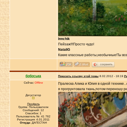
Innchik
Пейзаж!!!Просто чудо!
NataliG
Какие классные работы,необычные!Ты все
сохранить
бобоська
Показать ссылку этой темы
8.02.2012 - 18:19
Ра
Сейчас
Offline
Пралеска Алика и Юлия в одной технике...о
я прогрунтовала ткань,потом переношу рис
Дегустатор
Профиль
Группа: Пользователи
Сообщений: 12
Спасибок: 1
Пользователь №: 41 762
Регистрация: 4.01.2011
Откуда:
ДАГЕСТАН