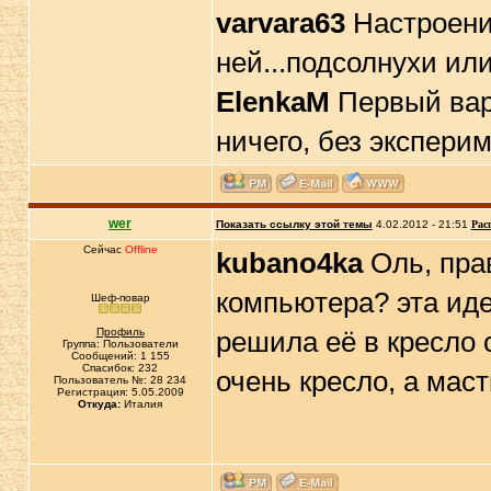
varvara63
Настроение
ней...подсолнухи или
ElenkaM
Первый вар
ничего, без экспери
wer
Показать ссылку этой темы
4.02.2012 - 21:51
Рас
Сейчас
Offline
kubano4ka
Оль, прав
компьютера? эта идеа
Шеф-повар
Профиль
решила её в кресло 
Группа: Пользователи
Сообщений: 1 155
Спасибок: 232
очень кресло, а мас
Пользователь №: 28 234
Регистрация: 5.05.2009
Откуда:
Италия