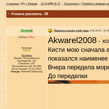
Страницы:
(60)
« Первая
...
23
24
[25]
26
27
...
Последняя »
(
Перейти к первому 
Учимся рисовать -36
ElenkaM
Показать ссылку этой темы
4.02.2012 - 11:2
Akwarel2008
Сейчас
Offline
- хо
Кисти мою сначала а
Кулинар
Профиль
показался наименее 
Группа: Пользователи
Сообщений: 117
Спасибок: 107
Вчера передела море
Пользователь №: 50 490
Регистрация: 12.01.2012
Откуда:
Нижний Новгород
До переделки