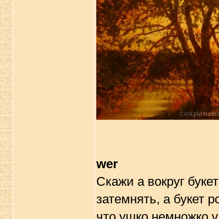
wer
Скажи а вокруг буке
затемнять, а букет 
что ушко немножко у