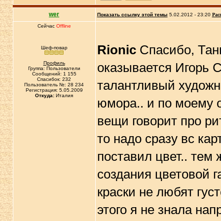
wer
Показать ссылку этой темы
5.02.2012 - 23:20
Рас
Сейчас
Offline
Rionic
Спасибо, Тань
Шеф-повар
Профиль
оказывается Игорь С
Группа: Пользователи
Сообщений: 1 155
Спасибок: 232
талантливый художни
Пользователь №: 28 234
Регистрация: 5.05.2009
Откуда:
Италия
юмора.. и по моему 
вещи говорит про рит
то надо сразу вс кар
поставил цвет.. тем
создания цветовой га
краски не любят густ
этого я не знала нап