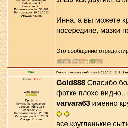
Сообщений: 47
Спасибок: 26
Пользователь №: 50 861
Регистрация: 26.01.2012
Откуда:
Казань
Инна, а вы можете к
посередине, мазки п
Это сообщение отредакти
wer
Показать ссылку этой темы
6.02.2012 - 21:31
Рас
Сейчас
Offline
Gold888
Спасибо бол
фотке плохо видно..
Шеф-повар
Профиль
varvara63
именно кр
Группа: Пользователи
Сообщений: 1 155
Спасибок: 232
Пользователь №: 28 234
Регистрация: 5.05.2009
Откуда:
Италия
все кругленькие сыт