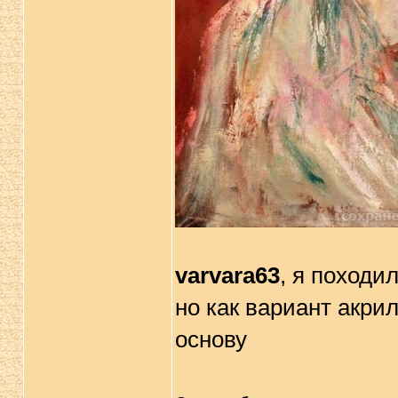
varvara63
, я походил
но как вариант акри
основу