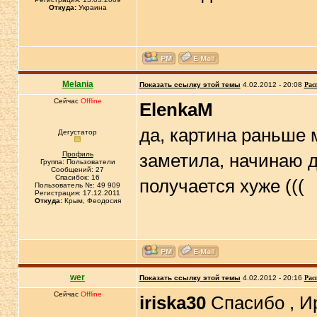
Откуда:
Украина
Melania
Показать ссылку этой темы
4.02.2012 - 20:08
Рас
Сейчас
Offline
ElenkaM
да, картина раньше 
Дегустатор
Профиль
заметила, начинаю д
Группа: Пользователи
Сообщений: 27
Спасибок: 16
получается хуже (((
Пользователь №: 49 909
Регистрация: 17.12.2011
Откуда:
Крым, Феодосия
wer
Показать ссылку этой темы
4.02.2012 - 20:16
Рас
Сейчас
Offline
iriska30
Спасибо , Ир