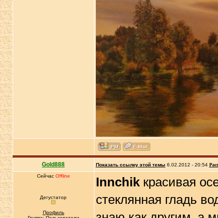
Gold888
Показать ссылку этой темы
6.02.2012 - 20:54
Рас
Сейчас
Offline
Innchik
красивая осе
стеклянная гладь вод
Дегустатор
Профиль
знаю как другим, а 
Группа: Пользователи