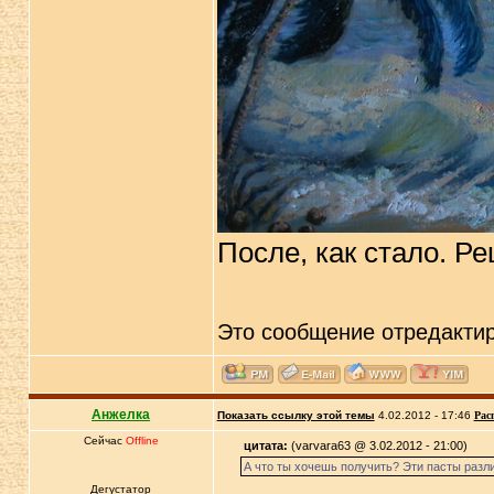
После, как стало. Р
Это сообщение отредакти
Анжелка
Показать ссылку этой темы
4.02.2012 - 17:46
Рас
Сейчас
Offline
цитата:
(varvara63 @ 3.02.2012 - 21:00)
А что ты хочешь получить? Эти пасты разли
Дегустатор