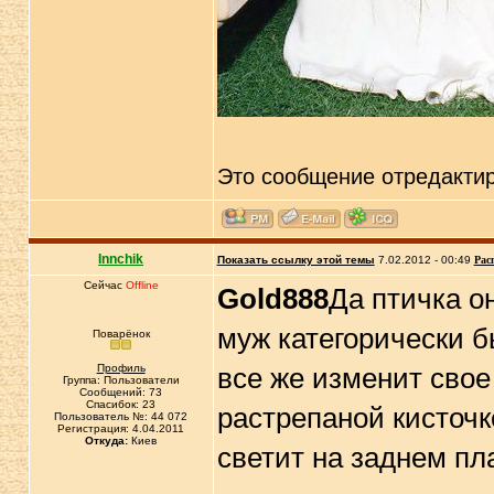
Это сообщение отредакти
Innchik
Показать ссылку этой темы
7.02.2012 - 00:49
Рас
Сейчас
Offline
Gold888
Да птичка он
муж категорически б
Поварёнок
Профиль
все же изменит свое
Группа: Пользователи
Сообщений: 73
Спасибок: 23
растрепаной кисточк
Пользователь №: 44 072
Регистрация: 4.04.2011
Откуда:
Киев
светит на заднем пл