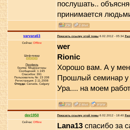
послушать.. объясняе
принимается людьм
varvara63
Показать ссылку этой темы
6.02.2012 - 05:34
Рас
Сейчас
Offline
wer
Rionic
Шеф-повар
Профиль
Хорошо вам. А у меня
Группа: Модераторы
Сообщений: 1 245
Спасибок: 391
Прошлый семинар у м
Пользователь №: 23 208
Регистрация: 2.11.2008
Откуда:
Canada, Calgary
Ура.... на моем раб
dav1950
Показать ссылку этой темы
6.02.2012 - 18:40
Рас
Сейчас
Offline
Lana13
спасибо за с