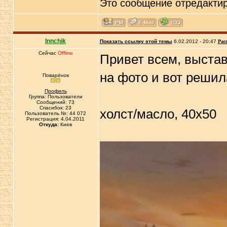
Это сообщение отредакти
Innchik
Показать ссылку этой темы
6.02.2012 - 20:47
Рас
Сейчас
Offline
Привет всем, выстав
на фото и вот решил
Поварёнок
Профиль
Группа: Пользователи
Сообщений: 73
Спасибок: 23
холст/масло, 40х50
Пользователь №: 44 072
Регистрация: 4.04.2011
Откуда:
Киев