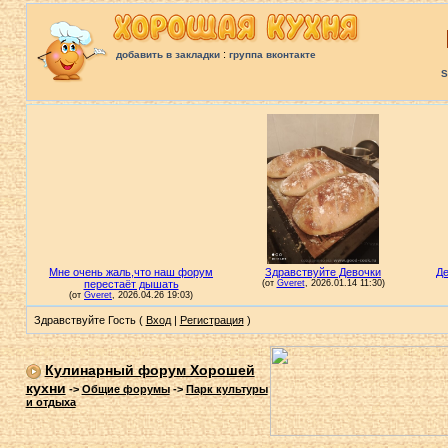
:
добавить в закладки
группа вконтакте
S
Здравствуйте Гость (
Вход
|
Регистрация
)
Кулинарный форум Хорошей
кухни
->
Общие форумы
->
Парк культуры
и отдыха