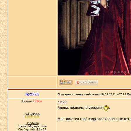
сохранить
light225
Показать ссылку этой темы
19.09.2011 - 07:27
Ра
Сейчас
Offline
ais20
Алена, правильно уверена
.
гуд-куковка
Мне кажется твой кадр это "Унесенные ветр
Профиль
Группа: Модераторы
Сообщений: 22 497