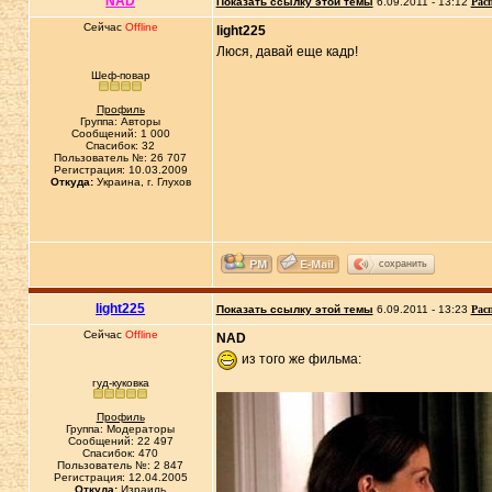
NAD
Показать ссылку этой темы
6.09.2011 - 13:12
Рас
Сейчас
Offline
light225
Люся, давай еще кадр!
Шеф-повар
Профиль
Группа: Авторы
Сообщений: 1 000
Спасибок: 32
Пользователь №: 26 707
Регистрация: 10.03.2009
Откуда:
Украина, г. Глухов
сохранить
light225
Показать ссылку этой темы
6.09.2011 - 13:23
Рас
Сейчас
Offline
NAD
из того же фильма:
гуд-куковка
Профиль
Группа: Модераторы
Сообщений: 22 497
Спасибок: 470
Пользователь №: 2 847
Регистрация: 12.04.2005
Откуда:
Израиль