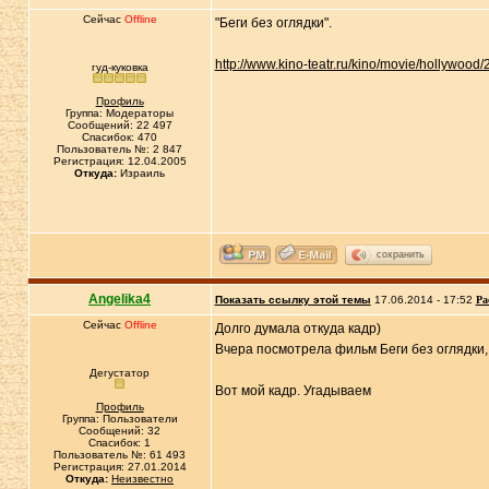
Сейчас
Offline
"Беги без оглядки".
http://www.kino-teatr.ru/kino/movie/hollywood
гуд-куковка
Профиль
Группа: Модераторы
Сообщений: 22 497
Спасибок: 470
Пользователь №: 2 847
Регистрация: 12.04.2005
Откуда:
Израиль
сохранить
Angelika4
Показать ссылку этой темы
17.06.2014 - 17:52
Ра
Сейчас
Offline
Долго думала откуда кадр)
Вчера посмотрела фильм Беги без оглядки,
Дегустатор
Вот мой кадр. Угадываем
Профиль
Группа: Пользователи
Сообщений: 32
Спасибок: 1
Пользователь №: 61 493
Регистрация: 27.01.2014
Откуда:
Неизвестно