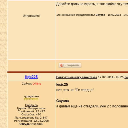
Давайте дальше играть, я так люблю эту те
Это сообщение отредактировал
Gayana
- 16.02.2014 - 14:
Unregistered
сохранить
light225
Показать ссылку этой темы
17.02.2014 - 09:25
Ра
Сейчас
Offline
lesic25
нет, это не "Ее сердце".
гуд-куковка
Gayana
Профиль
а фильм еще не отгадали, уже 2 с половин
Группа: Модераторы
Сообщений: 22 497
Спасибок: 470
Пользователь №: 2 847
Регистрация: 12.04.2005
Откуда:
Израиль