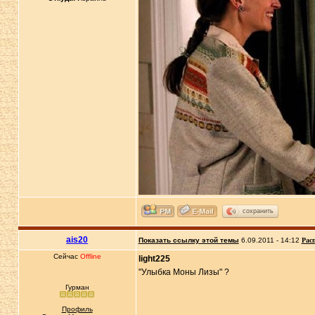
сохранить
ais20
Показать ссылку этой темы
6.09.2011 - 14:12
Рас
Сейчас
Offline
light225
"Улыбка Моны Лизы" ?
Гурман
Профиль