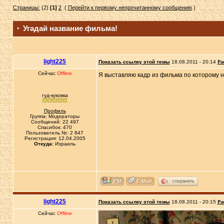
Страницы:
(2)
[1]
2
(
Перейти к первому непрочитанному сообщению
)
Угадай название фильма!
light225
Показать ссылку этой темы
18.08.2011 - 20:14
Ра
Сейчас
Offline
Я выставляю кадр из фильма по которому 
гуд-куковка
Профиль
Группа: Модераторы
Сообщений: 22 497
Спасибок: 470
Пользователь №: 2 847
Регистрация: 12.04.2005
Откуда:
Израиль
сохранить
light225
Показать ссылку этой темы
18.08.2011 - 20:15
Ра
Сейчас
Offline