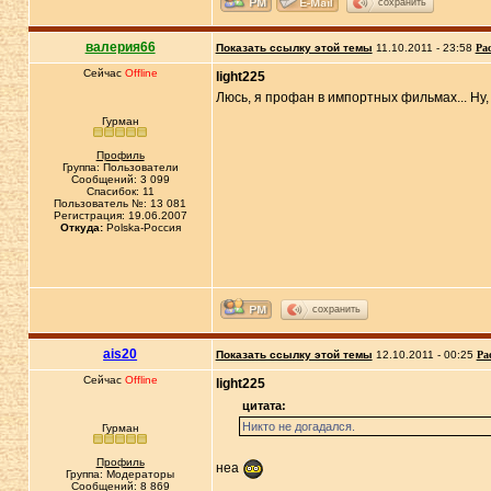
сохранить
валерия66
Показать ссылку этой темы
11.10.2011 - 23:58
Ра
Сейчас
Offline
light225
Люсь, я профан в импортных фильмах... Ну, 
Гурман
Профиль
Группа: Пользователи
Сообщений: 3 099
Спасибок: 11
Пользователь №: 13 081
Регистрация: 19.06.2007
Откуда:
Polska-Россия
сохранить
ais20
Показать ссылку этой темы
12.10.2011 - 00:25
Ра
Сейчас
Offline
light225
цитата:
Никто не догадался.
Гурман
Профиль
неа
Группа: Модераторы
Сообщений: 8 869