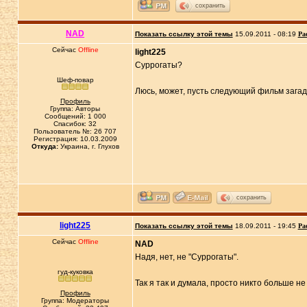
сохранить
NAD
Показать ссылку этой темы
15.09.2011 - 08:19
Ра
Сейчас
Offline
light225
Суррогаты?
Шеф-повар
Люсь, может, пусть следующий фильм загад
Профиль
Группа: Авторы
Сообщений: 1 000
Спасибок: 32
Пользователь №: 26 707
Регистрация: 10.03.2009
Откуда:
Украина, г. Глухов
сохранить
light225
Показать ссылку этой темы
18.09.2011 - 19:45
Ра
Сейчас
Offline
NAD
Надя, нет, не "Суррогаты".
гуд-куковка
Так я так и думала, просто никто больше 
Профиль
Группа: Модераторы