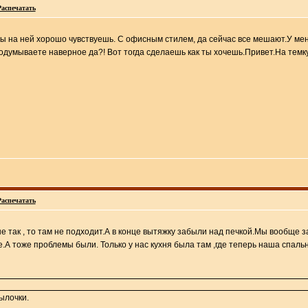
Распечатать
ты на ней хорошо чувствуешь. С офисным стилем, да сейчас все мешают.У мен
подумываете наверное да?! Вот тогда сделаешь как ты хочешь.Привет.На темк
Распечатать
не так , то там не подходит.А в конце вытяжку забыли над печкой.Мы вообще 
е.А тоже проблемы были. Только у нас кухня была там ,где теперь наша спаль
сылочки.