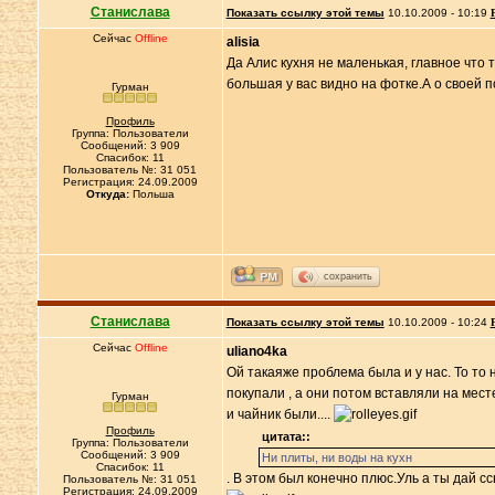
Станислава
Показать ссылку этой темы
10.10.2009 - 10:19
Сейчас
Offline
alisia
Да Алис кухня не маленькая, главное что 
большая у вас видно на фотке.А о своей 
Гурман
Профиль
Группа: Пользователи
Сообщений: 3 909
Спасибок: 11
Пользователь №: 31 051
Регистрация: 24.09.2009
Откуда:
Польша
сохранить
Станислава
Показать ссылку этой темы
10.10.2009 - 10:24
Сейчас
Offline
uliano4ka
Ой такаяже проблема была и у нас. То то 
покупали , а они потом вставляли на мест
Гурман
и чайник были....
Профиль
цитата::
Группа: Пользователи
Сообщений: 3 909
Ни плиты, ни воды на кухн
Спасибок: 11
. В этом был конечно плюс.Уль а ты дай с
Пользователь №: 31 051
Регистрация: 24.09.2009