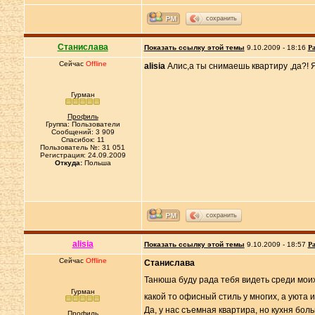
сохранить
Станислава
Показать ссылку этой темы
9.10.2009 - 18:16
Ра
Сейчас
Offline
alisia
Алис,а ты снимаешь квартиру ,да?! 
Гурман
Профиль
Группа: Пользователи
Сообщений: 3 909
Спасибок: 11
Пользователь №: 31 051
Регистрация: 24.09.2009
Откуда:
Польша
сохранить
alisia
Показать ссылку этой темы
9.10.2009 - 18:57
Ра
Сейчас
Offline
Станислава
Танюша буду рада тебя видеть среди моих
Гурман
какой то офисный стиль у многих, а уюта 
Да, у нас съемная квартира, но кухня бол
Профиль