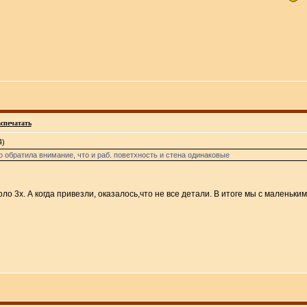
спечатать
4)
 обратила внимание, что и раб. поветхность и стена одинаковые
оло 3х. А когда привезли, оказалось,что не все детали. В итоге мы с маленьк