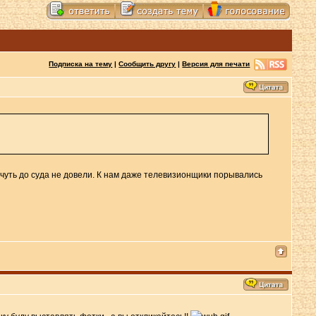
Подписка на тему
|
Сообщить другу
|
Версия для печати
 чуть до суда не довели. К нам даже телевизионщики порывались