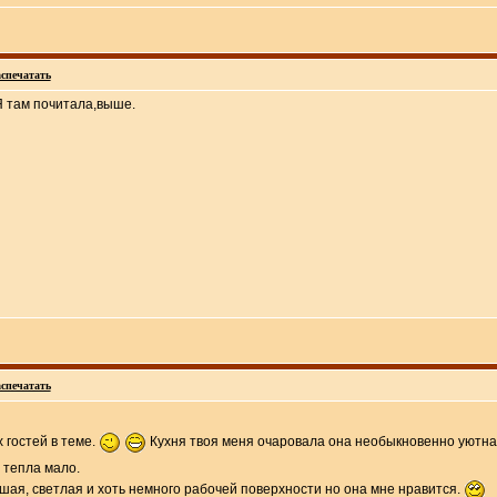
спечатать
Я там почитала,выше.
спечатать
 гостей в теме.
Кухня твоя меня очаровала она необыкновенно уютная
и тепла мало.
ьшая, светлая и хоть немного рабочей поверхности но она мне нравится.