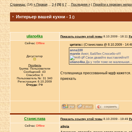
Страницы:
(14)
« Первая
...
3
4
[5]
6
7
...
Последняя »
(
Перейти к первому непр
Интерьер вашей кухни - 1
()
uliano4ka
Показать ссылку этой темы
8.10.2009 - 18:11
Ра
Сейчас
Offline
цитата::
(Станислава @ 8.10.2009 - 14:4
anna100
marele
Анют, БабЛен Спосибо-о!!!
Дегустатор
Свои двавйте выставляйте!!!
uliano4ka
Да у тебя тоже не маленькая..
Профиль
Группа: Пользователи
Сообщений: 43
Столешница прессованный мдф кажется. Ка
Спасибок: 0
Пользователь №: 31 340
приехать
Регистрация: 6.10.2009
Откуда:
РФ
сохранить
Станислава
Показать ссылку этой темы
8.10.2009 - 19:49
Ра
Сейчас
Offline
alisia