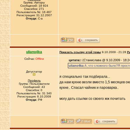
Группа: Авторы
Сообщений: 18 924
Спасибок: 271
Пользователь №: 16 467
Регистрация: 31.12.2007
Откуда:
C-a
сохранить
uliano4ka
Показать ссылку этой темы
9.10.2009 - 21:28
Ра
Сейчас
Offline
цитата::
(Станислава @ 9.10.2009 - 18:2
uliano4ka
А ,что сложного было?Я просто
Дегустатор
я специально так подбирала...
Профиль
да нам кухню везли вместо 1,5 месяцев ок
Группа: Пользователи
Сообщений: 43
кухне.. Спасал чайник и пароварка..
Спасибок: 0
Пользователь №: 31 340
Регистрация: 6.10.2009
могу дать ссылки со своего жж почитать
Откуда:
РФ
сохранить