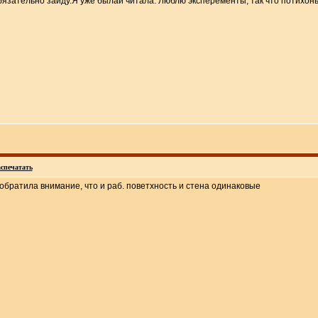
бязательно зайду.Я уже былаи читала. Люблю эксперементы, так что потихоньк
спечатать
обратила внимание, что и раб. поветхность и стена одинаковые