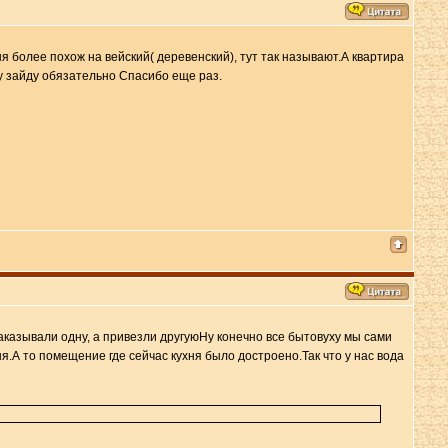
я более похож на вейский( деревенский), тут так называют.А квартира
у зайду обязательно Спасибо еще раз.
заказывали одну, а привезли другуюНу конечно все бытовуху мы сами
ня.А то помещение где сейчас кухня было достроено.Так что у нас вода