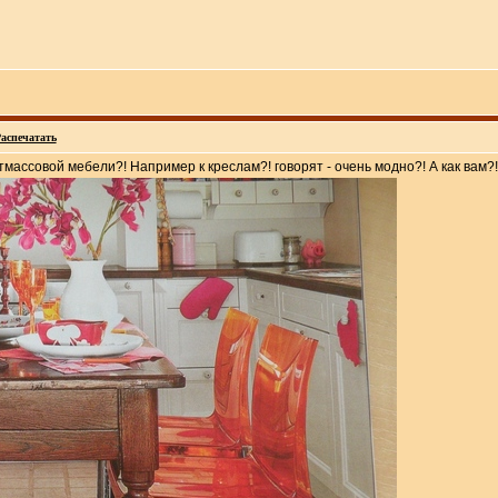
аспечатать
тмассовой мебели?! Например к креслам?! говорят - очень модно?! А как вам?!