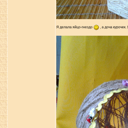
Я делала яйцо-гнездо
, а доча курочек.