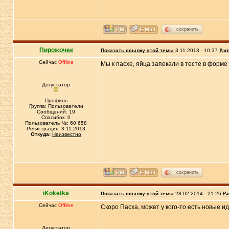
сохранить
Пирожочек
Показать ссылку этой темы
3.11.2013 - 10:37
Рас
Сейчас
Offline
Мы к пасхе, яйца запекали в тесте в форме
Дегустатор
Профиль
Группа: Пользователи
Сообщений: 19
Спасибок: 0
Пользователь №: 60 658
Регистрация: 3.11.2013
Откуда:
Неизвестно
сохранить
iKoketka
Показать ссылку этой темы
28.02.2014 - 21:26
Ра
Сейчас
Offline
Скоро Пасха, может у кого-то есть новые и
Дегустатор