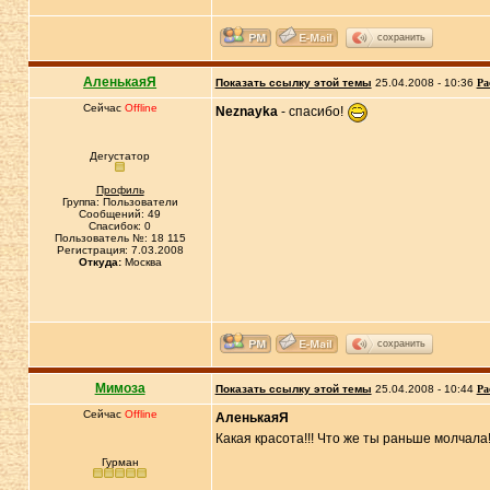
сохранить
АленькаяЯ
Показать ссылку этой темы
25.04.2008 - 10:36
Ра
Сейчас
Offline
Neznayka
- спасибо!
Дегустатор
Профиль
Группа: Пользователи
Сообщений: 49
Спасибок: 0
Пользователь №: 18 115
Регистрация: 7.03.2008
Откуда:
Москва
сохранить
Мимоза
Показать ссылку этой темы
25.04.2008 - 10:44
Ра
Сейчас
Offline
АленькаяЯ
Какая красота!!! Что же ты раньше молчала!
Гурман