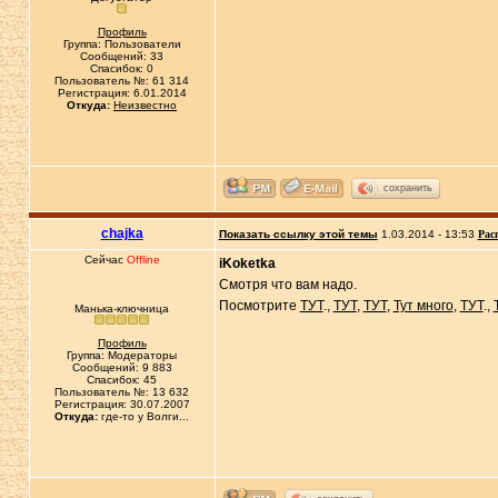
Профиль
Группа: Пользователи
Сообщений: 33
Спасибок: 0
Пользователь №: 61 314
Регистрация: 6.01.2014
Откуда:
Неизвестно
сохранить
chajka
Показать ссылку этой темы
1.03.2014 - 13:53
Рас
Сейчас
Offline
iKoketka
Смотря что вам надо.
Посмотрите
ТУТ
.,
ТУТ
,
ТУТ
,
Тут много
,
ТУТ
.,
Манька-ключница
Профиль
Группа: Модераторы
Сообщений: 9 883
Спасибок: 45
Пользователь №: 13 632
Регистрация: 30.07.2007
Откуда:
где-то у Волги...