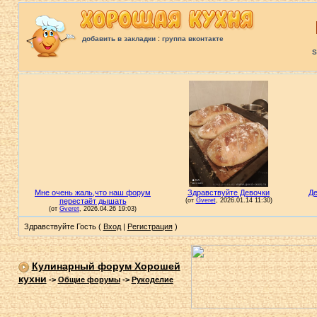
:
добавить в закладки
группа вконтакте
S
Здравствуйте Гость (
Вход
|
Регистрация
)
Кулинарный форум Хорошей
кухни
->
Общие форумы
->
Рукоделие