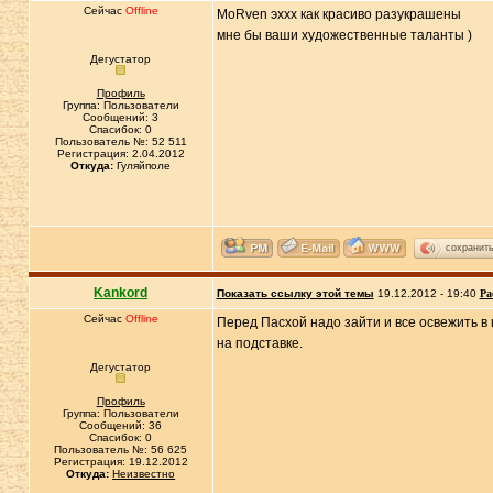
Сейчас
Offline
MoRven эххх как красиво разукрашены
мне бы ваши художественные таланты )
Дегустатор
Профиль
Группа: Пользователи
Сообщений: 3
Спасибок: 0
Пользователь №: 52 511
Регистрация: 2.04.2012
Откуда:
Гуляйполе
сохранит
Kankord
Показать ссылку этой темы
19.12.2012 - 19:40
Ра
Сейчас
Offline
Перед Пасхой надо зайти и все освежить в 
на подставке.
Дегустатор
Профиль
Группа: Пользователи
Сообщений: 36
Спасибок: 0
Пользователь №: 56 625
Регистрация: 19.12.2012
Откуда:
Неизвестно