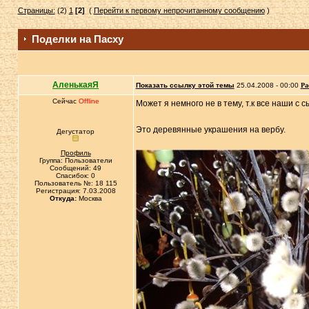
Страницы:
(2)
1
[2]
(
Перейти к первому непрочитанному сообщению
)
Поделки на Пасху
АленькаяЯ
Показать ссылку этой темы
25.04.2008 - 00:00
Ра
Сейчас
Offline
Может я немного не в тему, т.к все наши с 
Это деревянные украшения на вербу.
Дегустатор
Профиль
Группа: Пользователи
Сообщений: 49
Спасибок: 0
Пользователь №: 18 115
Регистрация: 7.03.2008
Откуда:
Москва