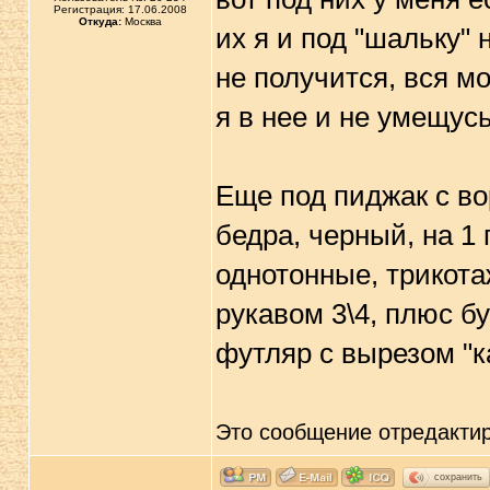
Регистрация: 17.06.2008
Откуда:
Москва
их я и под "шальку" 
не получится, вся м
я в нее и не умещусь
Еще под пиджак с во
бедра, черный, на 1
однотонные, трикота
рукавом 3\4, плюс б
футляр с вырезом "к
Это сообщение отредакти
сохранить