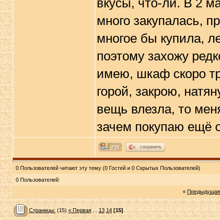
вкусы, что-ли. В 2 м
много закупалась, пр
многое бы купила, ле
поэтому захожу редк
имею, шкаф скоро тр
горой, закрою, натя
вещь влезла, то мен
зачем покупаю ещё 
сохранить
0 Пользователей читают эту тему (0 Гостей и 0 Скрытых Пользователей)
0 Пользователей:
«
Предыдущая
Страницы:
(15)
« Первая
...
13
14
[15]