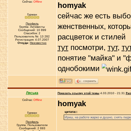
Сейчас
Offline
homyak
сейчас же есть выбо
Гурман
Профиль
женственных, которы
Группа: Активисты
Сообщений: 10 899
Спасибок: 2
расцветок и стилей
Пользователь №: 13 282
Регистрация: 4.07.2007
Откуда:
Неизвестно
тут
посмотри,
тут
,
ту
понятие "майка" и "
однобокими
сохранить
Ляська
Показать ссылку этой темы
4.03.2010 - 21:31
Рас
Сейчас
Offline
homyak
цитата::
Гурман
Ириш, на работе жарко и душно, снять пиджа
Профиль
Группа: Пользователи
Сообщений: 2 693