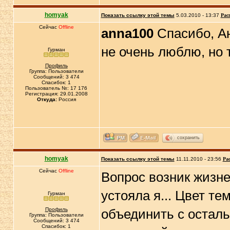
homyak
Показать ссылку этой темы
5.03.2010 - 13:37
Рас
Сейчас
Offline
anna100
Спасибо, Ан
не очень люблю, но
Гурман
Профиль
Группа: Пользователи
Сообщений: 3 474
Спасибок: 1
Пользователь №: 17 176
Регистрация: 29.01.2008
Откуда:
Россия
сохранить
homyak
Показать ссылку этой темы
11.11.2010 - 23:56
Ра
Сейчас
Offline
Вопрос возник жизне
устояла я... Цвет те
Гурман
Профиль
объединить с осталь
Группа: Пользователи
Сообщений: 3 474
Спасибок: 1