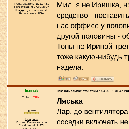
Спасибок: 0
Мил, я не Иришка, н
Пользователь №: 11 431
Регистрация: 27.02.2007
Откуда:
деревня им. Д.
средство - поставить
Вашингтона, USA
нас оффисе у полови
другой половины - об
Топы по Ириной трет
тоже какую-нибудь 
надела.
сохранить
homyak
Показать ссылку этой темы
5.03.2010 - 01:42
Рас
Сейчас
Offline
Ляська
Лар, до вентилятора
Гурман
Профиль
соседки включать не
Группа: Пользователи
Сообщений: 3 474
Спасибок: 1