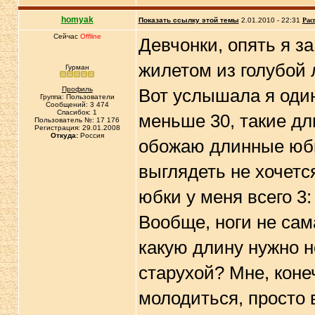
homyak
Показать ссылку этой темы
2.01.2010 - 22:31
Рас
Сейчас
Offline
Девчонки, опять я за
жилетом из голубой 
Гурман
Профиль
Вот услышала я один
Группа: Пользователи
Сообщений: 3 474
Спасибок: 1
меньше 30, такие дл
Пользователь №: 17 176
Регистрация: 29.01.2008
Откуда:
Россия
обожаю длинные юбк
выглядеть не хочетс
юбки у меня всего 3:
Вообще, ноги не сам
какую длину нужно н
старухой? Мне, конеч
молодиться, просто 