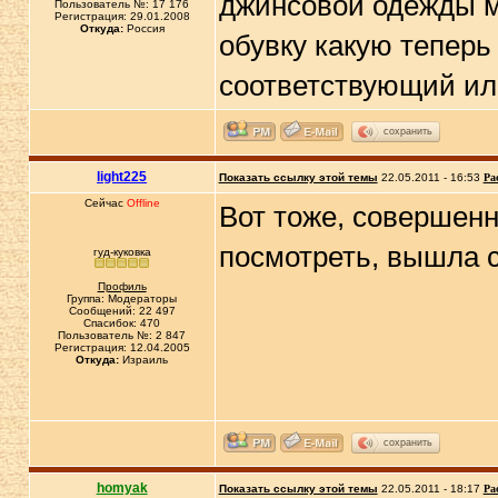
джинсовой одежды мо
Пользователь №: 17 176
Регистрация: 29.01.2008
Откуда:
Россия
обувку какую теперь
соответствующий или
сохранить
light225
Показать ссылку этой темы
22.05.2011 - 16:53
Ра
Сейчас
Offline
Вот тоже, совершенн
посмотреть, вышла с
гуд-куковка
Профиль
Группа: Модераторы
Сообщений: 22 497
Спасибок: 470
Пользователь №: 2 847
Регистрация: 12.04.2005
Откуда:
Израиль
сохранить
homyak
Показать ссылку этой темы
22.05.2011 - 18:17
Ра