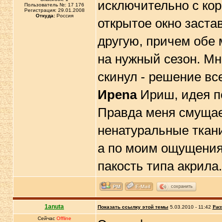
исключительно с кор
Пользователь №: 17 176
Регистрация: 29.01.2008
Откуда:
Россия
открытое окно заста
другую, причем обе
на нужный сезон. Мне
скинул - решение вс
Иpena
Ириш, идея по
Правда меня смущает
ненатуральные ткани
а по моим ощущениям
пакость типа акрила.
сохранить
1anuta
Показать ссылку этой темы
5.03.2010 - 11:42
Рас
Сейчас
Offline