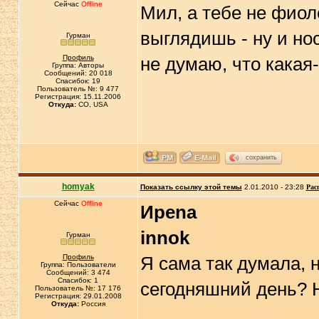
Сейчас
Offline
Мил, а тебе не фиол
выглядишь - ну и но
Гурман
Профиль
не думаю, что какая-
Группа: Авторы
Сообщений: 20 018
Спасибок: 19
Пользователь №: 9 477
Регистрация: 15.11.2006
Откуда:
CO, USA
сохранить
homyak
Показать ссылку этой темы
2.01.2010 - 23:28
Рас
Сейчас
Offline
Иpena
innok
Гурман
Профиль
Я сама так думала, н
Группа: Пользователи
Сообщений: 3 474
Спасибок: 1
сегодняшний день? Н
Пользователь №: 17 176
Регистрация: 29.01.2008
Откуда:
Россия