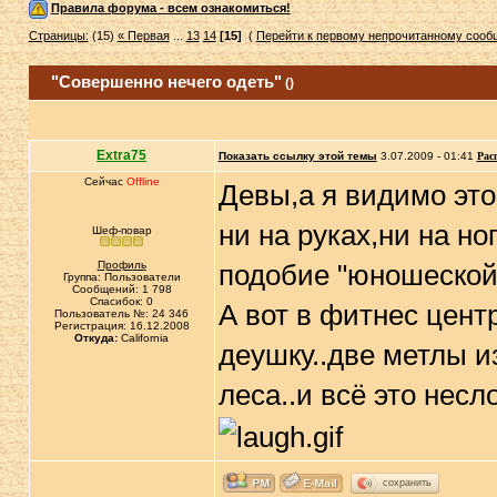
Правила форума - всем ознакомиться!
Страницы:
(15)
« Первая
...
13
14
[15]
(
Перейти к первому непрочитанному соо
"Совершенно нечего одеть"
()
Extra75
Показать ссылку этой темы
3.07.2009 - 01:41
Рас
Сейчас
Offline
Девы,а я видимо это
ни на руках,ни на н
Шеф-повар
Профиль
подобие "юношеской"
Группа: Пользователи
Сообщений: 1 798
Спасибок: 0
А вот в фитнес цен
Пользователь №: 24 346
Регистрация: 16.12.2008
Откуда:
California
деушку..две метлы и
леса..и всё это несл
сохранить