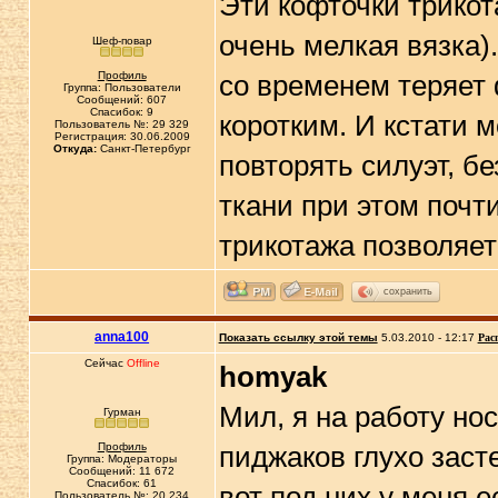
Эти кофточки трикот
очень мелкая вязка)
Шеф-повар
Профиль
со временем теряет 
Группа: Пользователи
Сообщений: 607
Спасибок: 9
коротким. И кстати 
Пользователь №: 29 329
Регистрация: 30.06.2009
Откуда:
Санкт-Петербург
повторять силуэт, б
ткани при этом почт
трикотажа позволяет
сохранить
anna100
Показать ссылку этой темы
5.03.2010 - 12:17
Рас
Сейчас
Offline
homyak
Мил, я на работу нос
Гурман
Профиль
пиджаков глухо заст
Группа: Модераторы
Сообщений: 11 672
Спасибок: 61
вот под них у меня 
Пользователь №: 20 234