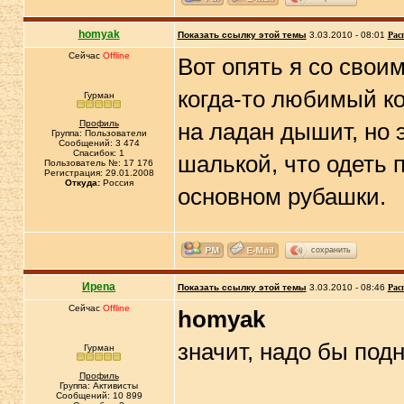
homyak
Показать ссылку этой темы
3.03.2010 - 08:01
Рас
Сейчас
Offline
Вот опять я со свои
когда-то любимый ко
Гурман
Профиль
на ладан дышит, но 
Группа: Пользователи
Сообщений: 3 474
Спасибок: 1
шалькой, что одеть 
Пользователь №: 17 176
Регистрация: 29.01.2008
Откуда:
Россия
основном рубашки.
сохранить
Иpena
Показать ссылку этой темы
3.03.2010 - 08:46
Рас
Сейчас
Offline
homyak
значит, надо бы под
Гурман
Профиль
Группа: Активисты
Сообщений: 10 899