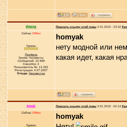
сохранить
Иpena
Показать ссылку этой темы
2.01.2010 - 23:32
Рас
Сейчас
Offline
homyak
нету модной или не
Гурман
Профиль
какая идет, какая нр
Группа: Активисты
Сообщений: 10 899
Спасибок: 2
Пользователь №: 13 282
Регистрация: 4.07.2007
Откуда:
Неизвестно
сохранить
innok
Показать ссылку этой темы
3.01.2010 - 02:14
Рас
Сейчас
Offline
homyak
Нету!
Гурман