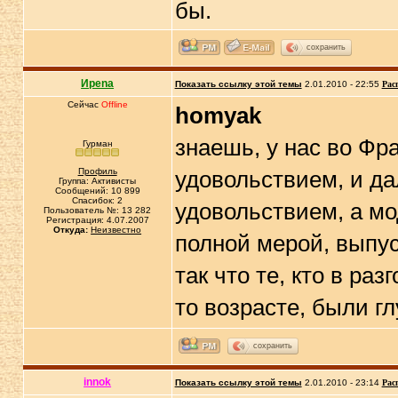
бы.
сохранить
Иpena
Показать ссылку этой темы
2.01.2010 - 22:55
Рас
Сейчас
Offline
homyak
знаешь, у нас во Фр
Гурман
Профиль
удовольствием, и д
Группа: Активисты
Сообщений: 10 899
Спасибок: 2
удовольствием, а мо
Пользователь №: 13 282
Регистрация: 4.07.2007
Откуда:
Неизвестно
полной мерой, выпу
так что те, кто в ра
то возрасте, были г
сохранить
innok
Показать ссылку этой темы
2.01.2010 - 23:14
Рас