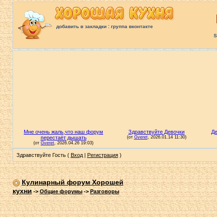
:
добавить в закладки
группа вконтакте
S
Здравствуйте Гость (
Вход
|
Регистрация
)
Кулинарный форум Хорошей
кухни
->
Общие форумы
->
Разговоры