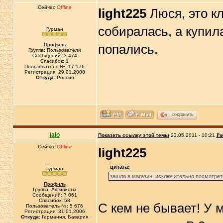
Сейчас
Offline
light225
Люся, это кл
собиралась, а купил
Гурман
Профиль
попались.
Группа: Пользователи
Сообщений: 3 474
Спасибок: 1
Пользователь №: 17 176
Регистрация: 29.01.2008
Откуда:
Россия
сохранить
jalo
Показать ссылку этой темы
23.05.2011 - 10:21
Ра
Сейчас
Offline
light225
цитата:
Гурман
зашла в магазин, исключительно посмотреть
Профиль
Группа: Активисты
Сообщений: 7 061
Спасибок: 58
С кем не бывает! У 
Пользователь №: 5 676
Регистрация: 31.01.2006
Откуда:
Германия, Бавария