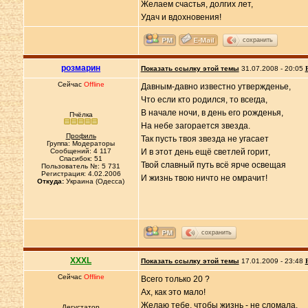
Желаем счастья, долгих лет,
Удач и вдохновения!
сохранить
розмарин
Показать ссылку этой темы
31.07.2008 - 20:05
Сейчас
Offline
Давным-давно известно утвержденье,
Что если кто родился, то всегда,
В начале ночи, в день его рожденья,
Пчёлка
Hа небе загорается звезда.
Профиль
Так пусть твоя звезда не угасает
Группа: Модераторы
Сообщений: 4 117
И в этот день ещё светлей горит,
Спасибок: 51
Твой славный путь всё ярче освещая
Пользователь №: 5 731
Регистрация: 4.02.2006
И жизнь твою ничто не омрачит!
Откуда:
Украина (Одесса)
сохранить
XXXL
Показать ссылку этой темы
17.01.2009 - 23:48
Сейчас
Offline
Всего только 20 ?
Ах, как это мало!
Желаю тебе, чтобы жизнь - не сломала,
Дегустатор