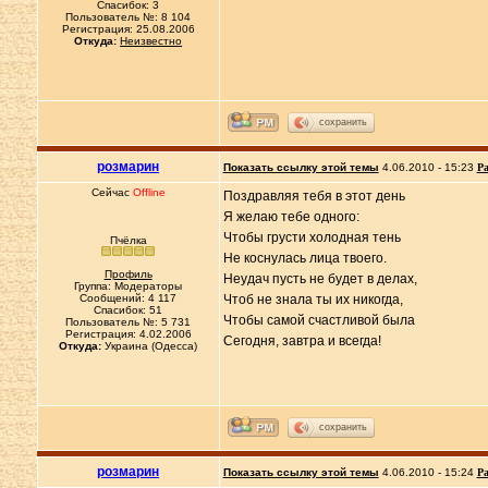
Спасибок: 3
Пользователь №: 8 104
Регистрация: 25.08.2006
Откуда:
Неизвестно
сохранить
розмарин
Показать ссылку этой темы
4.06.2010 - 15:23
Ра
Сейчас
Offline
Поздравляя тебя в этот день
Я желаю тебе одного:
Чтобы грусти холодная тень
Пчёлка
Hе коснулась лица твоего.
Профиль
Hеудач пусть не будет в делах,
Группа: Модераторы
Сообщений: 4 117
Чтоб не знала ты их никогда,
Спасибок: 51
Чтобы самой счастливой была
Пользователь №: 5 731
Регистрация: 4.02.2006
Сегодня, завтра и всегда!
Откуда:
Украина (Одесса)
сохранить
розмарин
Показать ссылку этой темы
4.06.2010 - 15:24
Ра