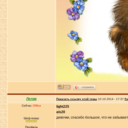
сохранить
Лелик
Показать ссылку этой темы
10.10.2014 - 17:37
Ра
Сейчас
Offline
light225
ais20
девочки, спасибо большое, что не забываете
Шеф-повар
Профиль