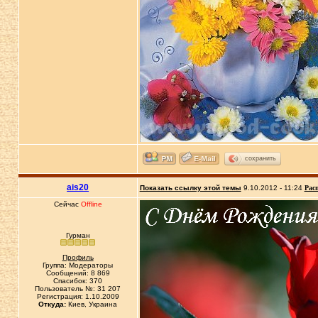
сохранить
ais20
Показать ссылку этой темы
9.10.2012 - 11:24
Рас
Сейчас
Offline
Гурман
Профиль
Группа: Модераторы
Сообщений: 8 869
Спасибок: 370
Пользователь №: 31 207
Регистрация: 1.10.2009
Откуда:
Киев, Украина