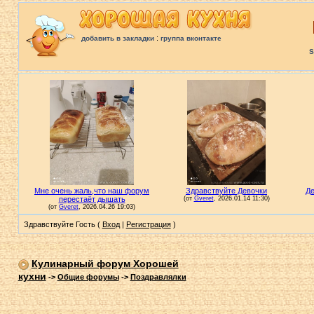
:
добавить в закладки
группа вконтакте
S
Здравствуйте Гость (
Вход
|
Регистрация
)
Кулинарный форум Хорошей
кухни
->
Общие форумы
->
Поздравлялки