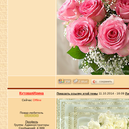
сохранить
КутоваяИрина
Показать ссылку этой темы
11.10.2014 - 16:09
Ра
Сейчас
Offline
Повар-любитель
Профиль
Группа: Администраторы
Сообщений: 4 689