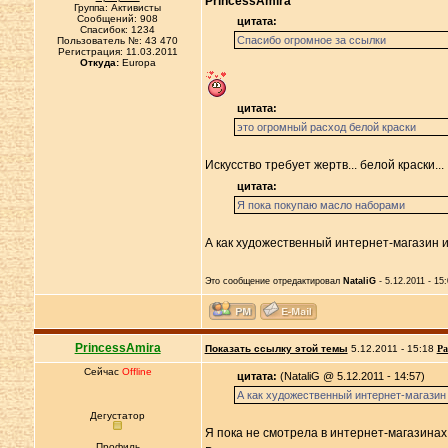
PrincessAmira
Группа: Активисты
Сообщений: 908
цитата:
Спасибок: 1234
Спасибо огромное за ссылки
Пользователь №: 43 470
Регистрация: 11.03.2011
Откуда:
Europa
цитата:
это огромный расход белой краски
Искусство требует жертв... белой краски...
цитата:
Я пока покупаю масло наборами
А как xудожественный интернет-магазин 
Это сообщение отредактировал
NataliG
- 5.12.2011 - 15
PrincessAmira
Показать ссылку этой темы
5.12.2011 - 15:18
Ра
Сейчас
Offline
цитата:
(NataliG @ 5.12.2011 - 14:57)
А как xудожественный интернет-магазин
Дегустатор
Я пока не смотрела в интернет-магазинах,
Профиль