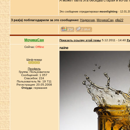
А может быть эта беседка старая и из-за т
Это сообщение отредактировал
moonlighting
- 12.01.2
3 раз(а) поблагодарили за это сообщение:
Надюнчик
,
МочикаСан
,
ella22
МочикаСан
Показать ссылку этой темы
5.12.2011 - 14:40
Ра
Сейчас
Offline
naine
Шеф-повар
Профиль
Группа: Пользователи
Сообщений: 1 057
Спасибок: 224
Пользователь №: 19 711
Регистрация: 20.05.2008
Откуда:
германия