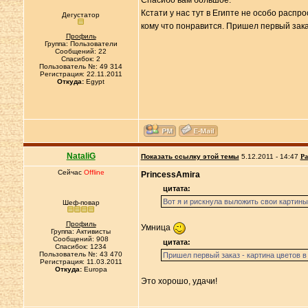
Спасибо вам большое.
Кстати у нас тут в Египте не особо распр
Дегустатор
кому что понравится. Пришел первый зака
Профиль
Группа: Пользователи
Сообщений: 22
Спасибок: 2
Пользователь №: 49 314
Регистрация: 22.11.2011
Откуда:
Egypt
NataliG
Показать ссылку этой темы
5.12.2011 - 14:47
Ра
Сейчас
Offline
PrincessAmira
цитата:
Вот я и рискнула выложить свои картины
Шеф-повар
Профиль
Умница
Группа: Активисты
Сообщений: 908
цитата:
Спасибок: 1234
Пользователь №: 43 470
Пришел первый заказ - картина цветов 
Регистрация: 11.03.2011
Откуда:
Europa
Это xорошо, удачи!