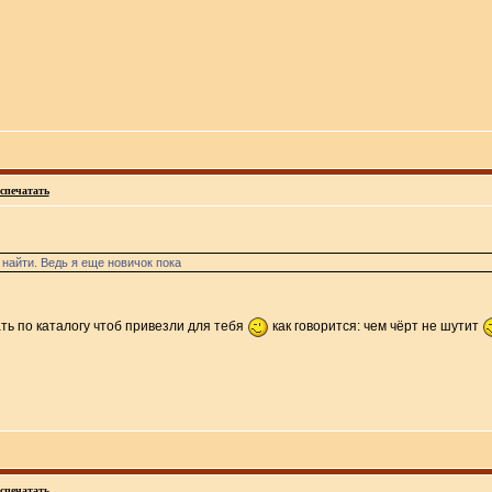
спечатать
 найти. Ведь я еще новичок пока
ть по каталогу чтоб привезли для тебя
как говорится: чем чёрт не шутит
спечатать