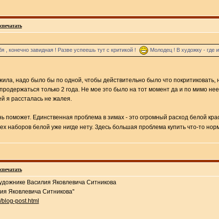
спечатать
бя , конечно завидная ! Разве успеешь тут с критикой !
Молодец ! В художку - где и
ила, надо было бы по одной, чтобы действительно было что покритиковать, но
 продержаться только 2 года. Не мое это было на тот момент да и по мимо нее
ей я рассталась не жалея.
нь поможет. Единственная проблема в зимах - это огромный расход белой кра
ех наборов белой уже нигде нету. Здесь большая проблема купить что-то нор
спечатать
 художнике Василия Яковлевича Ситникова
ия Яковлевича Ситникова''
/blog-post.html