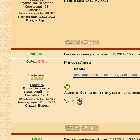
Ведь я еще новичок пока
Группа: Пользователи
Сообщений: 22
Спасибок: 2
Пользователь №: 49 314
Регистрация: 22.11.2011
Откуда:
Egypt
NataliG
Показать ссылку этой темы
5.12.2011 - 15:25
Ра
Сейчас
Offline
PrincessAmira
цитата:
пока справляюсь тем, что удалось здесь
Шеф-повар
Профиль
Группа: Активисты
Сообщений: 908
А может быть можнo там у местных заказа
Спасибок: 1234
Пользователь №: 43 470
Удачи
Регистрация: 11.03.2011
Откуда:
Europa
ella22
Показать ссылку этой темы
5.12.2011 - 15:30
Ра