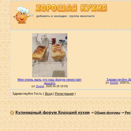
:
добавить в закладки
группа вконтакте
Здравствуйте Гость (
Вход
|
Регистрация
)
Кулинарный форум Хорошей кухни
->
Общие форумы
->
Рис