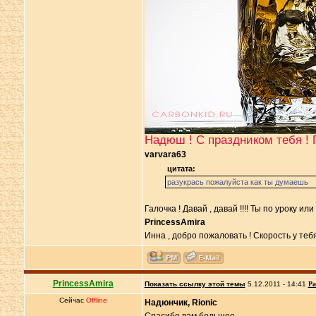
Надюш ! С праздником тебя ! П
varvara63
цитата:
разукрась пожалуйста как ты думаешь
Галочка ! Давай , давай !!!! Ты по уроку или
PrincessAmira
Инна , добро пожаловать ! Скорость у тебя
PrincessAmira
Показать ссылку этой темы
5.12.2011 - 14:41
Ра
Сейчас
Offline
Надюнчик, Rionic