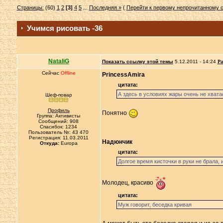
Страницы:
(60)
1
2
[3]
4
5
...
Последняя »
(
Перейти к первому непрочитанному
Учимся рисовать -36
NataliG
Показать ссылку этой темы
5.12.2011 - 14:24
Ра
Сейчас
Offline
PrincessAmira
цитата:
А здесь в условиях жары очень не хватае
Шеф-повар
Профиль
Понятнo
Группа: Активисты
Сообщений: 908
Спасибок: 1234
Пользователь №: 43 470
Регистрация: 11.03.2011
Надюнчик
Откуда:
Europa
цитата:
Долгое время кисточки в руки не брала, 
Молодец, красиво
цитата:
Муж говорит, беседка кривая