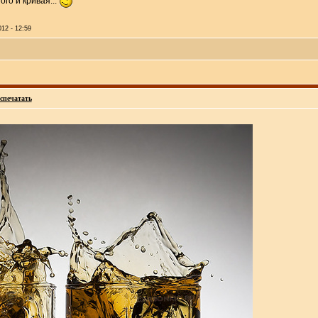
ого и кривая...
012 - 12:59
спечатать