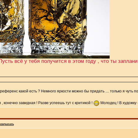
усть всё у тебя получится в этом году , что ты заплани
 референс какой есть ? Немного яркости можно бы придать .... только я чуть позже 
 , конечно завидная ! Разве успеешь тут с критикой !
Молодец ! В художку -
спечатать