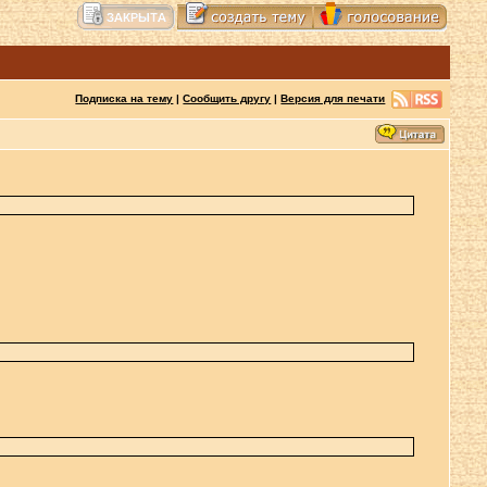
Подписка на тему
|
Сообщить другу
|
Версия для печати