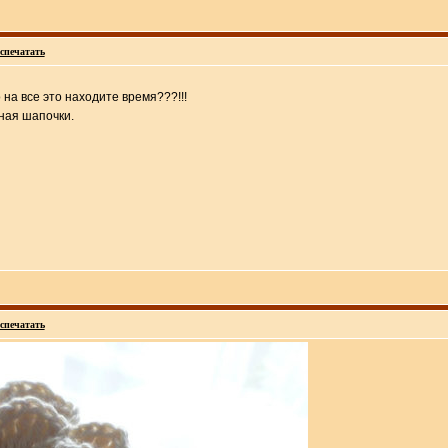
спечатать
 на все это находите время???!!!
ная шапочки.
спечатать