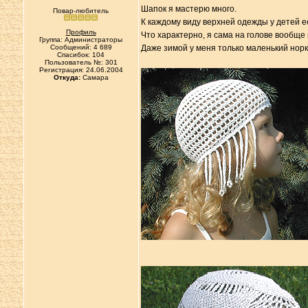
Шапок я мастерю много.
Повар-любитель
К каждому виду верхней одежды у детей ес
Профиль
Что характерно, я сама на голове вообще 
Группа: Администраторы
Сообщений: 4 689
Даже зимой у меня только маленький норк
Спасибок: 104
Пользователь №: 301
Регистрация: 24.06.2004
Откуда:
Самара