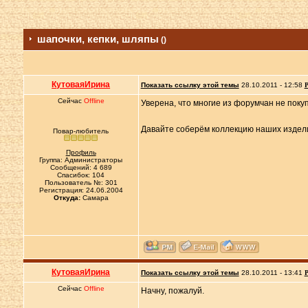
шапочки, кепки, шляпы
()
КутоваяИрина
Показать ссылку этой темы
28.10.2011 - 12:58
Р
Сейчас
Offline
Уверена, что многие из форумчан не поку
Давайте соберём коллекцию наших издел
Повар-любитель
Профиль
Группа: Администраторы
Сообщений: 4 689
Спасибок: 104
Пользователь №: 301
Регистрация: 24.06.2004
Откуда:
Самара
КутоваяИрина
Показать ссылку этой темы
28.10.2011 - 13:41
Р
Сейчас
Offline
Начну, пожалуй.