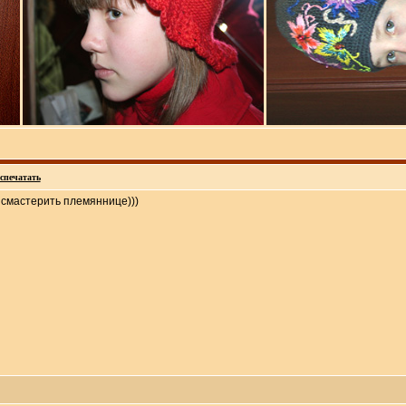
спечатать
смастерить племяннице)))