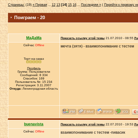
Страницы:
(19)
« Первая
...
12
13
[14]
15
16
...
Последняя »
(
Перейти к первому 
Поиграем - 20
МаДаМа
Показать ссылку этой темы
21.07.2010 - 08:55
Ра
Сейчас
Offline
мечта (зятя) - взаимопонимание с тестем
Торт-на-заказ
Профиль
Группа: Пользователи
Сообщений: 8 334
Спасибок: 169
Пользователь №: 15 234
Регистрация: 3.11.2007
Откуда:
Ленинградская область
buenavista
Показать ссылку этой темы
22.07.2010 - 19:53
Ра
Сейчас
Offline
взаимопонимание с тестем -пивасик