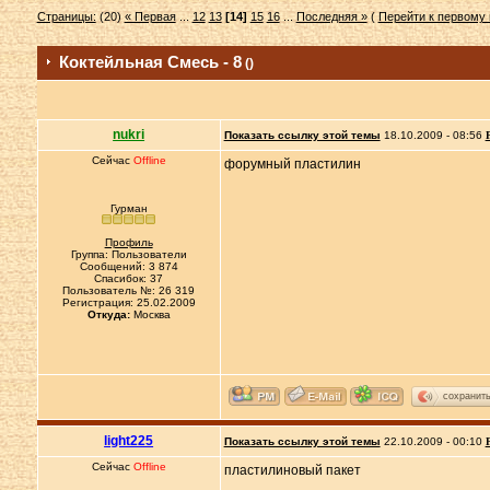
Страницы:
(20)
« Первая
...
12
13
[14]
15
16
...
Последняя »
(
Перейти к первому
Коктейльная Смесь - 8
()
nukri
Показать ссылку этой темы
18.10.2009 - 08:56
Сейчас
Offline
форумный пластилин
Гурман
Профиль
Группа: Пользователи
Сообщений: 3 874
Спасибок: 37
Пользователь №: 26 319
Регистрация: 25.02.2009
Откуда:
Москва
сохранит
light225
Показать ссылку этой темы
22.10.2009 - 00:10
Сейчас
Offline
пластилиновый пакет