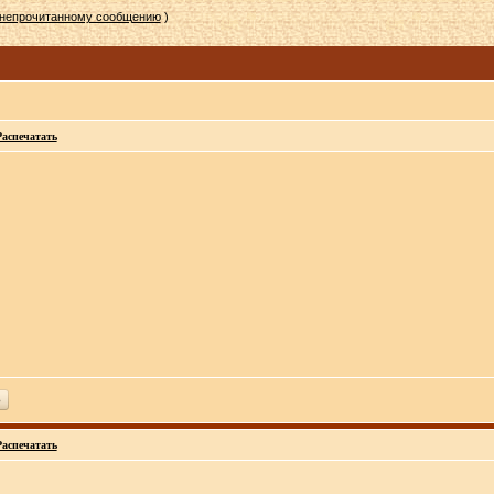
 непрочитанному сообщению
)
Распечатать
ь
Распечатать