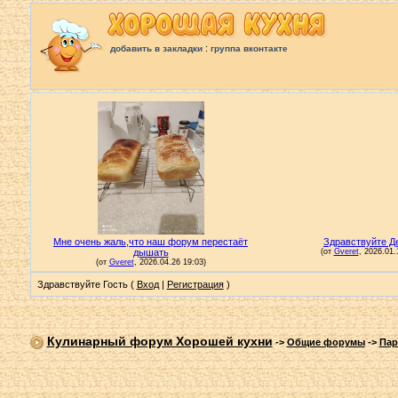
:
добавить в закладки
группа вконтакте
Здравствуйте Гость (
Вход
|
Регистрация
)
Кулинарный форум Хорошей кухни
->
Общие форумы
->
Пар