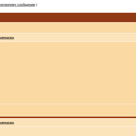
очитанному сообщению
)
спечатать
спечатать