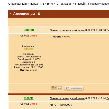
Страницы:
(26)
« Первая
...
3
4
[5]
6
7
...
Последняя »
(
Перейти к первому непр
Ассоциации - 6
черняв
Показать ссылку этой темы
8.02.2009 - 04:38
Ра
Сейчас
Offline
плесень - кино
Шеф-повар
Профиль
Группа: Пользователи
Сообщений: 1 065
Спасибок: 0
Пользователь №: 23 863
Регистрация: 29.11.2008
Откуда:
анапа
сохранить
marele
Показать ссылку этой темы
8.02.2009 - 12:44
Ра
Сейчас
Offline
кино - премьера