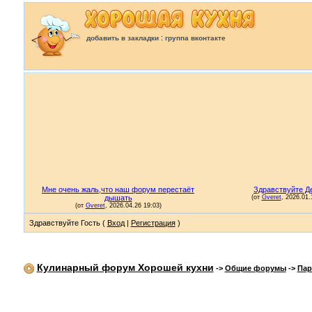
:
добавить в закладки
группа вконтакте
Здравствуйте Гость (
Вход
|
Регистрация
)
Кулинарный форум Хорошей кухни
->
Общие форумы
->
Пар