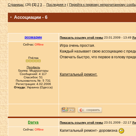
Страницы:
(26)
[1]
2
3
...
Последняя »
(
Перейти к первому непрочитанному сооб
Ассоциации - 6
розмарин
Показать ссылку этой темы
23.01.2009 - 13:49
Ра
Сейчас
Offline
Игра очень простая.
Каждый называет свою ассоциацию с преды
Отвечать быстро, что первое в голову прид
Пчёлка
Профиль
Группа: Модераторы
Сообщений: 4 117
Капитальный ремонт.
Спасибок: 51
Пользователь №: 5 731
Регистрация: 4.02.2006
Откуда:
Украина (Одесса)
сохранить
Darya
Показать ссылку этой темы
23.01.2009 - 22:17
Ра
Сейчас
Offline
Капитальный ремонт- доровизна