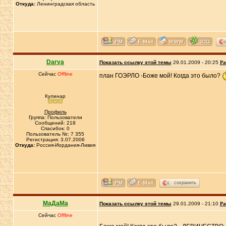
Откуда:
Ленинградская область
Darya
Показать ссылку этой темы
29.01.2009 - 20:25
Ра
Сейчас
Offline
план ГОЭРЛО -Боже мой! Когда это было?
Кулинар
Профиль
Группа: Пользователи
Сообщений: 218
Спасибок: 0
Пользователь №: 7 355
Регистрация: 3.07.2006
Откуда:
Россия-Иордания-Ливия
сохранить
МаДаМа
Показать ссылку этой темы
29.01.2009 - 21:10
Ра
Сейчас
Offline