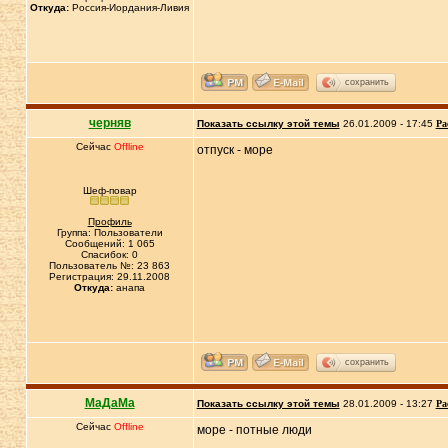
Откуда:
Россия-Иордания-Ливия
сохранить
черняв
Показать ссылку этой темы
26.01.2009 - 17:45
Ра
Сейчас
Offline
отпуск - море
Шеф-повар
Профиль
Группа: Пользователи
Сообщений: 1 065
Спасибок: 0
Пользователь №: 23 863
Регистрация: 29.11.2008
Откуда:
анапа
сохранить
МаДаМа
Показать ссылку этой темы
28.01.2009 - 13:27
Ра
Сейчас
Offline
море - потные люди