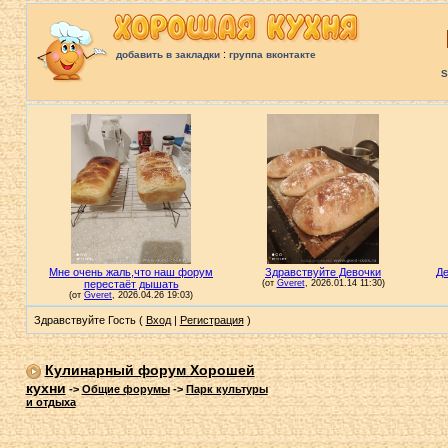
:
добавить в закладки
группа вконтакте
S
Здравствуйте Гость (
Вход
|
Регистрация
)
Кулинарный форум Хорошей
кухни
->
Общие форумы
->
Парк культуры
и отдыха