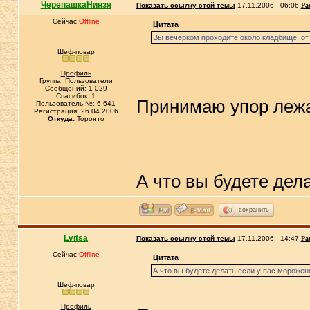
ЧерепашкаНинзя
Показать ссылку этой темы
17.11.2006 - 06:06
Ра
Сейчас
Offline
Цитата
Вы вечерком проходите около кладбище, от
Шеф-повар
Профиль
Группа: Пользователи
Сообщений: 1 029
Спасибок: 1
Принимаю упор лежа
Пользователь №: 6 641
Регистрация: 26.04.2006
Откуда:
Торонто
А что вы будете дел
сохранить
Lvitsa
Показать ссылку этой темы
17.11.2006 - 14:47
Ра
Сейчас
Offline
Цитата
А что вы будете делать если у вас морожен
Шеф-повар
Профиль