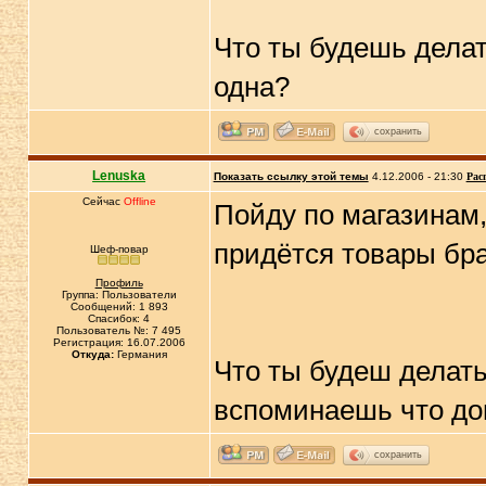
Что ты будешь делат
одна?
сохранить
Lenuska
Показать ссылку этой темы
4.12.2006 - 21:30
Рас
Сейчас
Offline
Пойду по магазинам,
придётся товары бр
Шеф-повар
Профиль
Группа: Пользователи
Сообщений: 1 893
Спасибок: 4
Пользователь №: 7 495
Регистрация: 16.07.2006
Откуда:
Германия
Что ты будеш делать
вспоминаешь что дом
сохранить