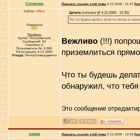
Солнечка
Показать ссылку этой темы
4.12.2006 - 21:47
Рас
Сейчас
Offline
Цитата
(Lenuska @ 4.12.2006 - 22:30)
Что ты будеш делать если ты летиш в самол
Поварёнок
Профиль
Группа: Пользователи
Вежливо
(!!!) попр
Сообщений: 63
Спасибок: 0
Пользователь №: 9 880
приземлиться прямо
Регистрация: 4.12.2006
Откуда:
Питер/Северодвинск
Что ты будешь делат
обнаружил, что тебя
Это сообщение отредакти
сохранить
хомка
Показать ссылку этой темы
5.12.2006 - 12:39
Рас