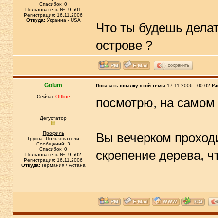
Спасибок: 0
Пользователь №: 9 501
Регистрация: 16.11.2006
Откуда:
Украина - USA
Что ты будешь делат
острове ?
сохранить
Golum
Показать ссылку этой темы
17.11.2006 - 00:02
Ра
Сейчас
Offline
посмотрю, на самом
Дегустатор
Профиль
Вы вечерком проход
Группа: Пользователи
Сообщений: 3
Спасибок: 0
скрепение дерева, ч
Пользователь №: 9 502
Регистрация: 16.11.2006
Откуда:
Германия / Астана