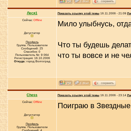
сохранить
Леся1
Показать ссылку этой темы
16.11.2006 - 21:09
Ра
Сейчас
Offline
Мило улыбнусь, отда
Дегустатор
Профиль
Что ты будешь дела
Группа: Пользователи
Сообщений: 25
Спасибок: 0
что ты вовсе и не ч
Пользователь №: 9 064
Регистрация: 16.10.2006
Откуда:
город Волгоград
сохранить
Chess
Показать ссылку этой темы
16.11.2006 - 23:14
Ра
Сейчас
Offline
Поиграю в Звездны
Дегустатор
Профиль
Группа: Пользователи
Сообщений: 4