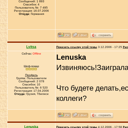
Сообщений: 1 893
Спасибок: 4
Пользователь №: 7 495
Регистрация: 16.07.2006
Откуда:
Германия
сохранить
Lvitsa
Показать ссылку этой темы
3.12.2006 - 17:25
Рас
Сейчас
Offline
Lenuska
Извиняюсь!Заиграл
Шеф-повар
Профиль
Группа: Пользователи
Сообщений: 2 078
Спасибок: 10
Что будете делать,е
Пользователь №: 6 520
Регистрация: 17.04.2006
Откуда:
Грузия, Тбилиси
коллеги?
сохранить
Lenuska
Показать ссылку этой темы
4.12.2006 - 17:58
Рас