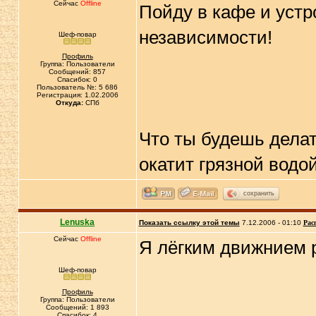
Сейчас
Offline
Пойду в кафе и устр
независимости!
Шеф-повар
Профиль
Группа: Пользователи
Сообщений: 857
Спасибок: 0
Пользователь №: 5 686
Регистрация: 1.02.2006
Откуда:
СПб
Что ты будешь делат
окатит грязной водо
сохранить
Lenuska
Показать ссылку этой темы
7.12.2006 - 01:10
Рас
Сейчас
Offline
Я лёгким движнием р
Шеф-повар
Профиль
Группа: Пользователи
Сообщений: 1 893
Спасибок: 4