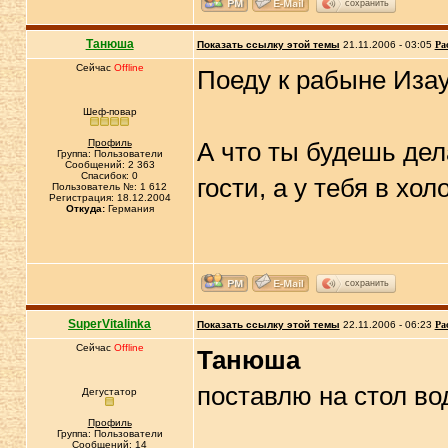
сохранить
Танюша
Показать ссылку этой темы
21.11.2006 - 03:05
Ра
Сейчас
Offline
Поеду к рабыне Изау
Шеф-повар
Профиль
А что ты будешь дел
Группа: Пользователи
Сообщений: 2 363
Спасибок: 0
гости, а у тебя в хо
Пользователь №: 1 612
Регистрация: 18.12.2004
Откуда:
Германия
сохранить
SuperVitalinka
Показать ссылку этой темы
22.11.2006 - 06:23
Ра
Сейчас
Offline
Танюша
поставлю на стол во
Дегустатор
Профиль
Группа: Пользователи
Сообщений: 14