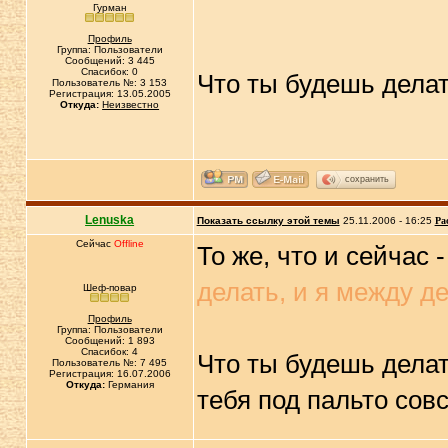
Гурман
Профиль
Группа: Пользователи
Сообщений: 3 445
Спасибок: 0
Что ты будешь делат
Пользователь №: 3 153
Регистрация: 13.05.2005
Откуда:
Неизвестно
сохранить
Lenuska
Показать ссылку этой темы
25.11.2006 - 16:25
Ра
Сейчас
Offline
То же, что и сейчас 
делать, и я между д
Шеф-повар
Профиль
Группа: Пользователи
Сообщений: 1 893
Спасибок: 4
Что ты будешь делат
Пользователь №: 7 495
Регистрация: 16.07.2006
Откуда:
Германия
тебя под пальто сов