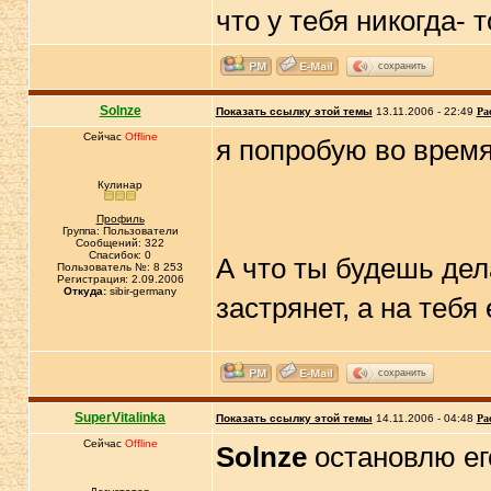
что у тебя никогда- 
сохранить
Solnze
Показать ссылку этой темы
13.11.2006 - 22:49
Ра
Сейчас
Offline
я попробую во время
Кулинар
Профиль
Группа: Пользователи
Сообщений: 322
Спасибок: 0
А что ты будешь дел
Пользователь №: 8 253
Регистрация: 2.09.2006
Откуда:
sibir-germany
застрянет, а на тебя
сохранить
SuperVitalinka
Показать ссылку этой темы
14.11.2006 - 04:48
Ра
Сейчас
Offline
Solnze
остановлю е