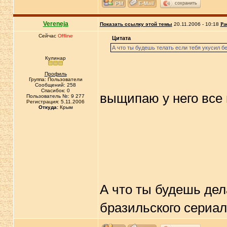
сохранить
Vereneja
Показать ссылку этой темы
20.11.2006 - 10:18
Ра
Сейчас
Offline
Цитата
А что ты будешь телать если тебя укусил б
Кулинар
Профиль
Группа: Пользователи
Сообщений: 258
Спасибок: 0
выщипаю у него все п
Пользователь №: 9 277
Регистрация: 5.11.2006
Откуда:
Крым
А что ты будешь дел
бразильского сериала