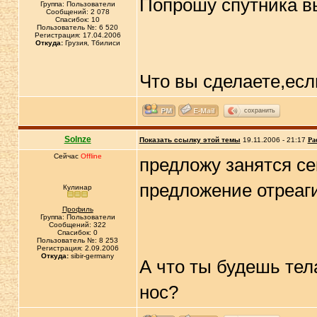
Попрошу спутника в
Группа: Пользователи
Сообщений: 2 078
Спасибок: 10
Пользователь №: 6 520
Регистрация: 17.04.2006
Откуда:
Грузия, Тбилиси
Что вы сделаете,есл
сохранить
Solnze
Показать ссылку этой темы
19.11.2006 - 21:17
Ра
Сейчас
Offline
предложу занятся се
предложение отреаг
Кулинар
Профиль
Группа: Пользователи
Сообщений: 322
Спасибок: 0
Пользователь №: 8 253
Регистрация: 2.09.2006
Откуда:
sibir-germany
А что ты будешь тел
нос?