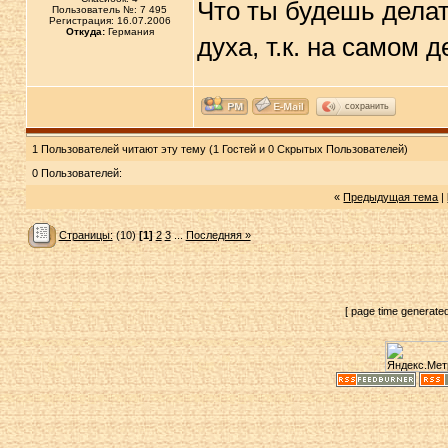
Что ты будешь делат
Пользователь №: 7 495
Регистрация: 16.07.2006
Откуда:
Германия
духа, т.к. на самом 
сохранить
1 Пользователей читают эту тему (1 Гостей и 0 Скрытых Пользователей)
0 Пользователей:
«
Предыдущая тема
|
Страницы:
(10)
[1]
2
3
...
Последняя »
[ page time generate