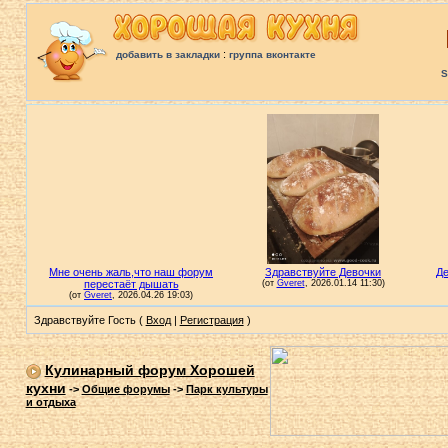
:
добавить в закладки
группа вконтакте
S
Здравствуйте Гость (
Вход
|
Регистрация
)
Кулинарный форум Хорошей
кухни
->
Общие форумы
->
Парк культуры
и отдыха