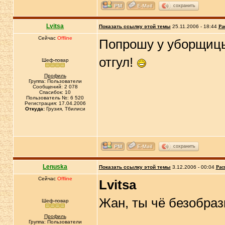
сохранить
Lvitsa
Показать ссылку этой темы
25.11.2006 - 18:44
Ра
Сейчас
Offline
Попрошу у уборщицы 
отгул!
Шеф-повар
Профиль
Группа: Пользователи
Сообщений: 2 078
Спасибок: 10
Пользователь №: 6 520
Регистрация: 17.04.2006
Откуда:
Грузия, Тбилиси
сохранить
Lenuska
Показать ссылку этой темы
3.12.2006 - 00:04
Рас
Сейчас
Offline
Lvitsa
Жан, ты чё безобра
Шеф-повар
Профиль
Группа: Пользователи