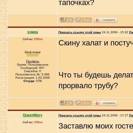
тапочках?
сохранить
хомка
Показать ссылку этой темы
24.11.2006 - 15:32
Ра
Сейчас
Offline
Скину халат и посту
Шеф-повар
Профиль
Группа: Пользователи
Сообщений: 857
Спасибок: 0
Что ты будешь делать
Пользователь №: 5 686
Регистрация: 1.02.2006
Откуда:
СПб
прорвало трубу?
сохранить
QueenMary
Показать ссылку этой темы
24.11.2006 - 17:27
Ра
Сейчас
Offline
Заставлю моих гост