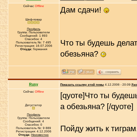
Сейчас
Offline
Дам сдачи!
Шеф-повар
Профиль
Группа: Пользователи
Сообщений: 1 893
Спасибок: 4
Что ты будешь делат
Пользователь №: 7 495
Регистрация: 16.07.2006
Откуда:
Германия
обезьяна?
сохранить
Rusy
Показать ссылку этой темы
4.12.2006 - 20:09
Рас
Сейчас
Offline
[qуоте]Что ты будеш
а обезьяна? [/qуоте]
Дегустатор
Профиль
Группа: Пользователи
Сообщений: 4
Спасибок: 0
Пойду жить к тиграм
Пользователь №: 9 889
Регистрация: 4.12.2006
Откуда:
Неизвестно