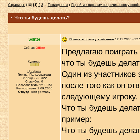
Страницы:
(10)
[1]
2
3
...
Последняя »
(
Перейти к первому непрочитанному сооб
Что ты будешь делать?
Solnze
Показать ссылку этой темы
12.11.2006 - 22:
Сейчас
Offline
Предлагаю поиграть 
что ты будешь дела
Кулинар
Профиль
Один из участников 
Группа: Пользователи
Сообщений: 322
Спасибок: 0
после того как он от
Пользователь №: 8 253
Регистрация: 2.09.2006
Откуда:
sibir-germany
следующему игроку.
Что ты будешь делат
пример:
Что ты будешь делат