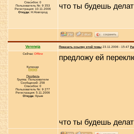
Спасибок: 0
что ты будешь делат
Пользователь №: 9 353
Регистрация: 10.11.2006
Откуда:
Н.Новгород
сохранить
Vereneja
Показать ссылку этой темы
23.11.2006 - 15:47
Ра
Сейчас
Offline
предложу ей переклю
Кулинар
Профиль
Группа: Пользователи
Сообщений: 258
Спасибок: 0
Пользователь №: 9 277
Регистрация: 5.11.2006
Откуда:
Крым
что ты будешь делать