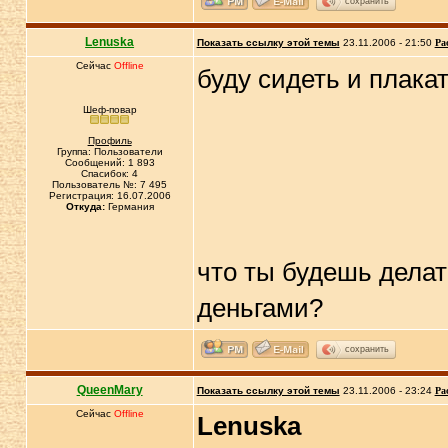
сохранить
Lenuska
Показать ссылку этой темы
23.11.2006 - 21:50
Ра
Сейчас
Offline
буду сидеть и плака
Шеф-повар
Профиль
Группа: Пользователи
Сообщений: 1 893
Спасибок: 4
Пользователь №: 7 495
Регистрация: 16.07.2006
Откуда:
Германия
что ты будешь дела
деньгами?
сохранить
QueenMary
Показать ссылку этой темы
23.11.2006 - 23:24
Ра
Сейчас
Offline
Lenuska