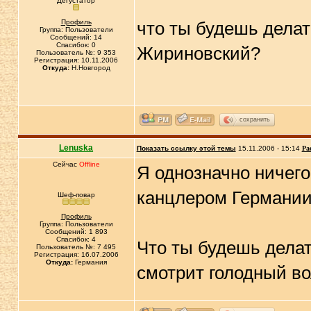
Дегустатор
Профиль
что ты будешь делат
Группа: Пользователи
Сообщений: 14
Спасибок: 0
Жириновский?
Пользователь №: 9 353
Регистрация: 10.11.2006
Откуда:
Н.Новгород
сохранить
Lenuska
Показать ссылку этой темы
15.11.2006 - 15:14
Ра
Сейчас
Offline
Я однозначно ничегo
канцлером Германи
Шеф-повар
Профиль
Группа: Пользователи
Сообщений: 1 893
Спасибок: 4
Что ты будешь делат
Пользователь №: 7 495
Регистрация: 16.07.2006
Откуда:
Германия
смотрит голодный в