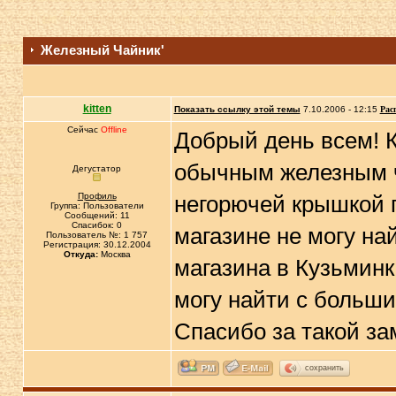
Железный Чайник'
kitten
Показать ссылку этой темы
7.10.2006 - 12:15
Рас
Сейчас
Offline
Добрый день всем! К
обычным железным ч
Дегустатор
Профиль
негорючей крышкой 
Группа: Пользователи
Сообщений: 11
Спасибок: 0
магазине не могу на
Пользователь №: 1 757
Регистрация: 30.12.2004
Откуда:
Москва
магазина в Кузьминк
могу найти с больш
Спасибо за такой з
сохранить