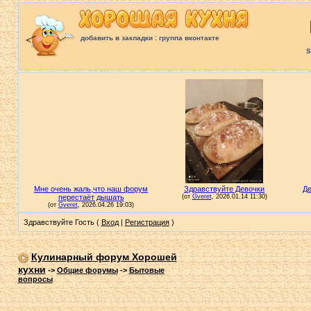
:
добавить в закладки
группа вконтакте
S
Здравствуйте Гость (
Вход
|
Регистрация
)
Кулинарный форум Хорошей
кухни
->
Общие форумы
->
Бытовые
вопросы