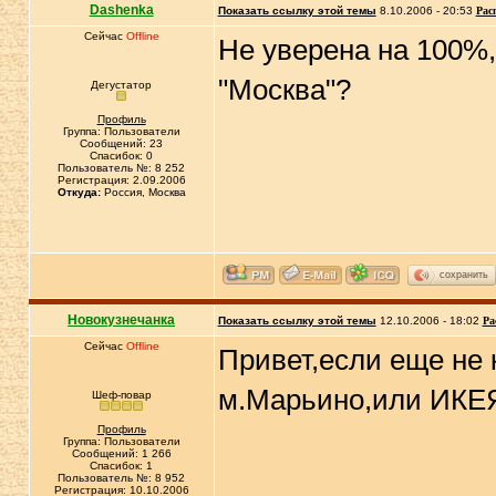
Dashenka
Показать ссылку этой темы
8.10.2006 - 20:53
Рас
Сейчас
Offline
Не уверена на 100%,
"Москва"?
Дегустатор
Профиль
Группа: Пользователи
Сообщений: 23
Спасибок: 0
Пользователь №: 8 252
Регистрация: 2.09.2006
Откуда:
Россия, Москва
сохранить
Новокузнечанка
Показать ссылку этой темы
12.10.2006 - 18:02
Ра
Сейчас
Offline
Привет,если еще не
м.Марьино,или ИКЕЯ(
Шеф-повар
Профиль
Группа: Пользователи
Сообщений: 1 266
Спасибок: 1
Пользователь №: 8 952
Регистрация: 10.10.2006