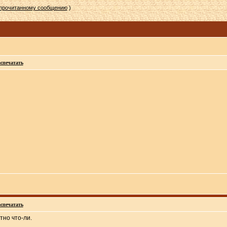
епрочитанному сообщению
)
спечатать
спечатать
тно что-ли.