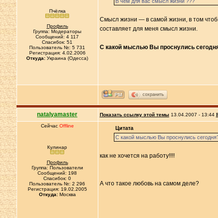
В чем для вас смысл жизни ???
Пчёлка
Смысл жизни — в самой жизни, в том чтоб
Профиль
составляет для меня смысл жизни.
Группа: Модераторы
Сообщений: 4 117
Спасибок: 51
С какой мыслью Вы проснулись сегодн
Пользователь №: 5 731
Регистрация: 4.02.2006
Откуда:
Украина (Одесса)
сохранить
natalyamaster
Показать ссылку этой темы
13.04.2007 - 13:44
Сейчас
Offline
Цитата
С какой мыслью Вы проснулись сегодня
Кулинар
как не хочется на работу!!!!
Профиль
Группа: Пользователи
Сообщений: 198
Спасибок: 0
А что такое любовь на самом деле?
Пользователь №: 2 296
Регистрация: 19.02.2005
Откуда:
Москва