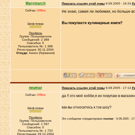
Marymarch
Показать ссылку этой темы
9.09.2005 - 16:24
Ра
Сейчас
Offline
Не знаю, самая ли любимая, но больше вс
Вы покупаете кулинарные книги?
Шеф-повар
Профиль
Группа: Пользователи
Сообщений: 2 389
Спасибок: 0
Пользователь №: 1 398
Регистрация: 30.11.2004
Откуда:
Аахен (Германия)
сохранит
neumar
Показать ссылку этой темы
9.09.2005 - 17:14
Ра
Сейчас
Offline
да !! это моё хобби,я их покупаю в магази
как вы относитесь к ток шоу?
Шеф-повар
Профиль
Это сообщение отредактировал
neumar
- 9.09.2005 - 17
Группа: Пользователи
Сообщений: 1 597
Спасибок: 0
Пользователь №: 1 753
Регистрация: 29.12.2004