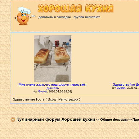
:
добавить в закладки
группа вконтакте
Здравствуйте Гость (
Вход
|
Регистрация
)
Кулинарный форум Хорошей кухни
->
Общие форумы
->
Пар