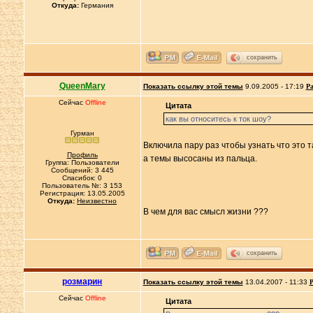
Откуда:
Германия
сохранить
QueenMary
Показать ссылку этой темы
9.09.2005 - 17:19
Ра
Сейчас
Offline
Цитата
как вы относитесь к ток шоу?
Гурман
Включила пару раз чтобы узнать что это т
Профиль
а темы высосаны из пальца.
Группа: Пользователи
Сообщений: 3 445
Спасибок: 0
Пользователь №: 3 153
Регистрация: 13.05.2005
Откуда:
Неизвестно
В чем для вас смысл жизни ???
сохранить
розмарин
Показать ссылку этой темы
13.04.2007 - 11:33
Р
Сейчас
Offline
Цитата