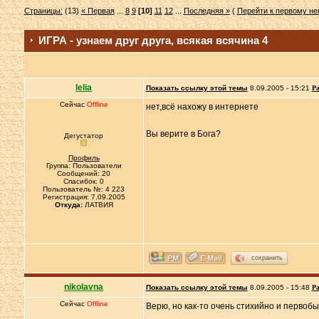
Страницы:
(13)
« Первая
...
8
9
[10]
11
12
...
Последняя »
(
Перейти к первому н
ИГРА - узнаем друг друга, всякая всячина 4
lelia
Показать ссылку этой темы
8.09.2005 - 15:21
Ра
Сейчас
Offline
нет,всё нахожу в интернете
Вы верите в Бога?
Дегустатор
Профиль
Группа: Пользователи
Сообщений: 20
Спасибок: 0
Пользователь №: 4 223
Регистрация: 7.09.2005
Откуда:
ЛАТВИЯ
сохранить
nikolavna
Показать ссылку этой темы
8.09.2005 - 15:48
Ра
Сейчас
Offline
Верю, но как-то очень стихийно и первобы