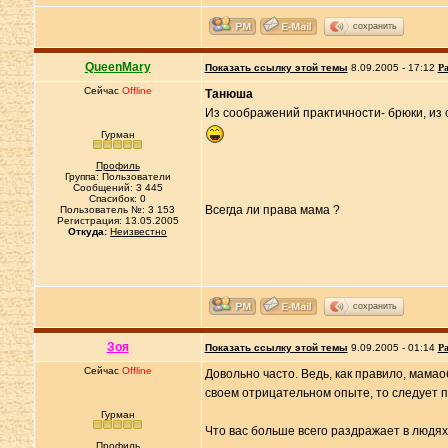
сохранить
QueenMary
Показать ссылку этой темы
8.09.2005 - 17:12
Ра
Сейчас
Offline
Танюша
Из соображений практичности- брюки, из 
Гурман
Профиль
Группа: Пользователи
Сообщений: 3 445
Спасибок: 0
Всегда ли права мама ?
Пользователь №: 3 153
Регистрация: 13.05.2005
Откуда:
Неизвестно
сохранить
Зоя
Показать ссылку этой темы
9.09.2005 - 01:14
Ра
Сейчас
Offline
Довольно часто. Ведь, как правило, мама
своем отрицательном опыте, то следует 
Гурман
Что вас больше всего раздражает в людях:
Профиль