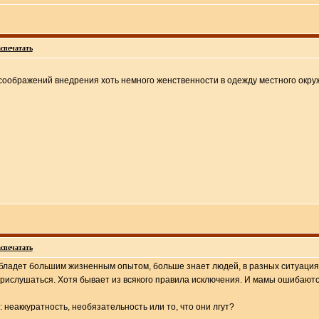
спечатать
соображений внедрения хоть немного женственности в одежду местного окруж
спечатать
обладет большим жизненным опытом, больше знает людей, в разных ситуациях
прислушаться. Хотя бывает из всякого правила исключения. И мамы ошибаютс
 неаккуратность, необязательность или то, что они лгут?