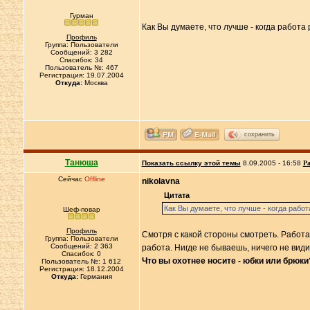
Гурман
Как Вы думаете, что лучше - когда работа
Профиль
Группа: Пользователи
Сообщений: 3 282
Спасибок: 34
Пользователь №: 467
Регистрация: 19.07.2004
Откуда:
Москва
сохранить
Танюша
Показать ссылку этой темы
8.09.2005 - 16:58
Ра
Сейчас
Offline
nikolavna
Цитата
Как Вы думаете, что лучше - когда рабо
Шеф-повар
Профиль
Смотря с какой стороны смотреть. Работа 
Группа: Пользователи
Сообщений: 2 363
работа. Нигде не бываешь, ничего не вид
Спасибок: 0
Что вы охотнее носите - юбки или брюки
Пользователь №: 1 612
Регистрация: 18.12.2004
Откуда:
Германия