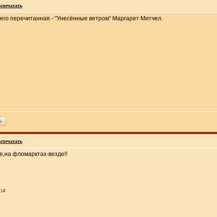
спечатать
его перечитанная - "Унесённые ветром" Маргарет Митчел.
ь
спечатать
не,на фломарктах-везде!!
:14