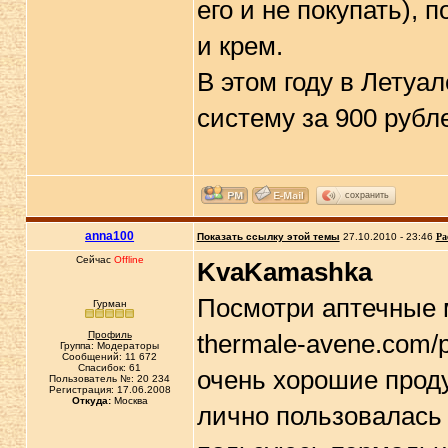
его и не покупать), 
и крем.
В этом году в Летуа
систему за 900 рубл
сохранить
anna100
Показать ссылку этой темы
27.10.2010 - 23:46
Ра
Сейчас
Offline
KvaKamashka
Посмотри аптечные м
Гурман
Профиль
thermale-avene.com/p
Группа: Модераторы
Сообщений: 11 672
Спасибок: 61
очень хорошие продук
Пользователь №: 20 234
Регистрация: 17.06.2008
Откуда:
Москва
лично пользовалась 