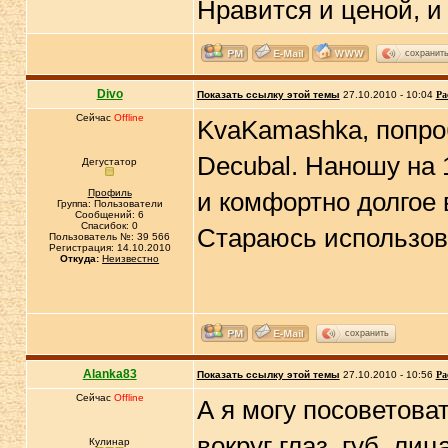
Нравится и ценой, и
сохранит
Divo
Показать ссылку этой темы
27.10.2010 - 10:04
Ра
Сейчас
Offline
KvaKamashka, попроб
Decubal. Наношу на 
Дегустатор
Профиль
и комфортно долгое 
Группа: Пользователи
Сообщений: 6
Спасибок: 0
Стараюсь использова
Пользователь №: 39 566
Регистрация: 14.10.2010
Откуда:
Неизвестно
сохранить
Alanka83
Показать ссылку этой темы
27.10.2010 - 10:56
Ра
Сейчас
Offline
А я могу посоветова
вокруг глаз, губ, лиц
Кулинар