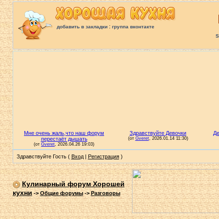
:
добавить в закладки
группа вконтакте
S
Здравствуйте Гость (
Вход
|
Регистрация
)
Кулинарный форум Хорошей
кухни
->
Общие форумы
->
Разговоры