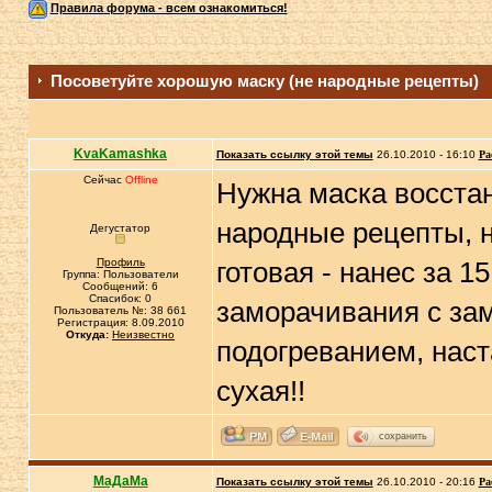
Правила форума - всем ознакомиться!
Посоветуйте хорошую маску (не народные рецепты)
KvaKamashka
Показать ссылку этой темы
26.10.2010 - 16:10
Ра
Сейчас
Offline
Нужна маска восстан
народные рецепты, н
Дегустатор
Профиль
готовая - нанес за 1
Группа: Пользователи
Сообщений: 6
Спасибок: 0
заморачивания с за
Пользователь №: 38 661
Регистрация: 8.09.2010
Откуда:
Неизвестно
подогреванием, наст
сухая!!
сохранить
МаДаМа
Показать ссылку этой темы
26.10.2010 - 20:16
Ра