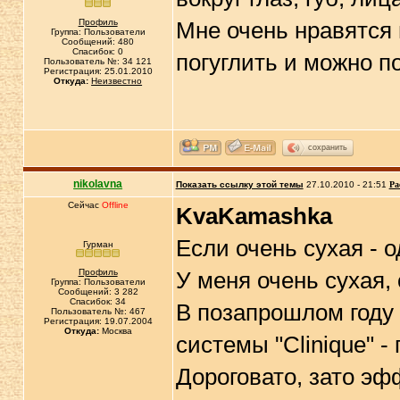
Профиль
Мне очень нравятся 
Группа: Пользователи
Сообщений: 480
Спасибок: 0
погуглить и можно 
Пользователь №: 34 121
Регистрация: 25.01.2010
Откуда:
Неизвестно
сохранить
nikolavna
Показать ссылку этой темы
27.10.2010 - 21:51
Ра
Сейчас
Offline
KvaKamashka
Если очень сухая - 
Гурман
Профиль
У меня очень сухая,
Группа: Пользователи
Сообщений: 3 282
Спасибок: 34
В позапрошлом году 
Пользователь №: 467
Регистрация: 19.07.2004
Откуда:
Москва
системы "Clinique" -
Дороговато, зато э