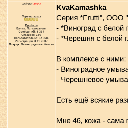
Сейчас
Offline
KvaKamashka
Серия *Frutti", ООО 
Торт-на-заказ
Профиль
- *Виноград с белой 
Группа: Пользователи
Сообщений: 8 334
Спасибок: 169
- *Черешня с белой г
Пользователь №: 15 234
Регистрация: 3.11.2007
Откуда:
Ленинградская область
В комплексе с ними:
- Виноградное умыв
- Черешневое умыва
Есть ещё всякие разн
Мне 46, кожа - сама 