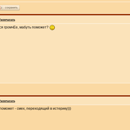
сохранить
Распечатать
ейся громчЕе, мабуть поможет?
Распечатать
поможет - смех, переходящий в истерику)))