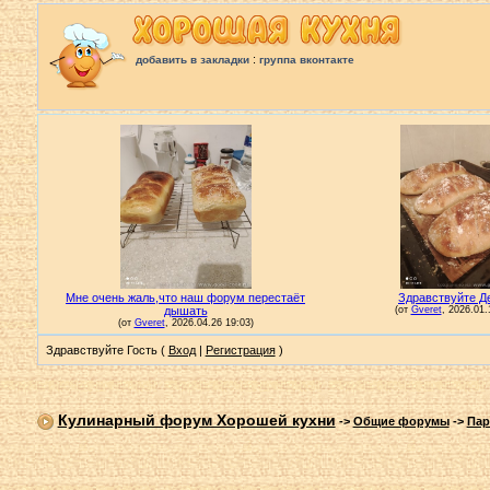
:
добавить в закладки
группа вконтакте
Здравствуйте Гость (
Вход
|
Регистрация
)
Кулинарный форум Хорошей кухни
->
Общие форумы
->
Пар