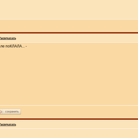
Распечатать
ле поКЛАЛА... -
сохранить
Распечатать