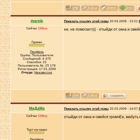
marele
Показать ссылку этой темы
20.03.2009 - 13:21
Сейчас
Offline
не, не помогает((( - отыйди от окна и см
Гурман
Профиль
Группа: Пользователи
Сообщений: 6 470
Спасибок: 22
Пользователь №: 25 179
Регистрация: 17.01.2009
Откуда:
Неизвестно
сохранить
МаДаМа
Показать ссылку этой темы
20.03.2009 - 14:07
Сейчас
Offline
отыйди от окна и смейся громчЕе, мабуть 
Торт-на-заказ
Профиль