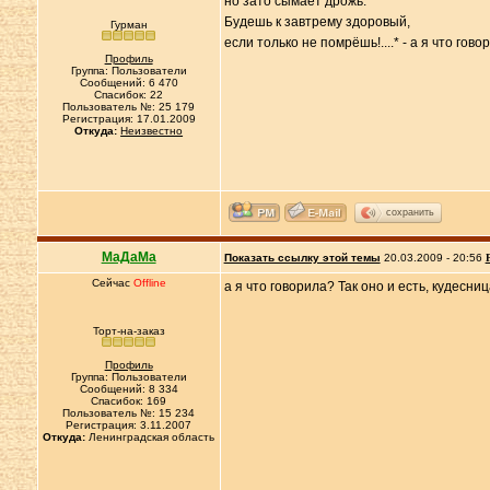
но зато сымает дрожь.
Будешь к завтрему здоровый,
Гурман
если только не помрёшь!....* - а я что гов
Профиль
Группа: Пользователи
Сообщений: 6 470
Спасибок: 22
Пользователь №: 25 179
Регистрация: 17.01.2009
Откуда:
Неизвестно
сохранить
МаДаМа
Показать ссылку этой темы
20.03.2009 - 20:56
Сейчас
Offline
а я что говорила? Так оно и есть, кудесни
Торт-на-заказ
Профиль
Группа: Пользователи
Сообщений: 8 334
Спасибок: 169
Пользователь №: 15 234
Регистрация: 3.11.2007
Откуда:
Ленинградская область