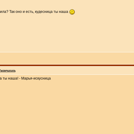
орила? Так оно и есть, кудесница ты наша
Распечатать
ца ты наша! - Марья-искусница