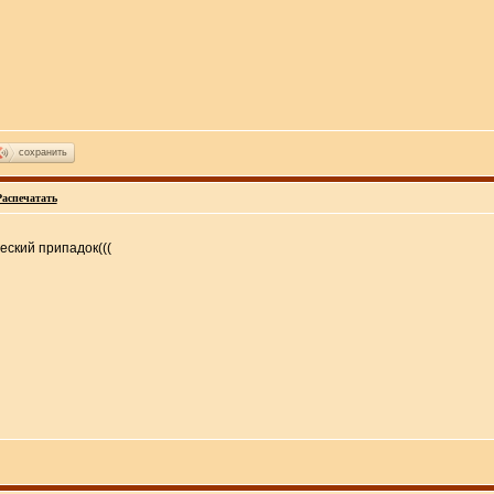
сохранить
Распечатать
еский припадок(((