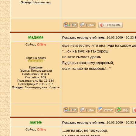
Откуда:
Неизвестно
сохранить
МаДаМа
Показать ссылку этой темы
20.03.2009 - 20:23
Сейчас
Offline
ещё неизвестно, что она туда на самом де
*....он на вкус не так хорош,
но зато сымает дрожь.
Торт-на-заказ
Будешь к завтрему здоровый,
Профиль
если только не помрёшь!....*
Группа: Пользователи
Сообщений: 8 334
Спасибок: 169
Пользователь №: 15 234
Регистрация: 3.11.2007
Откуда:
Ленинградская область
marele
Показать ссылку этой темы
20.03.2009 - 20:53
Сейчас
Offline
....он на вкус не так хорош,