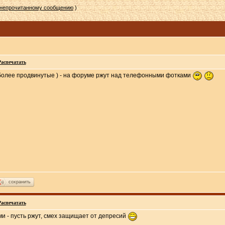
 непрочитанному сообщению
)
Распечатать
е более продвинутые ) - на форуме ржут над телефонными фотками
сохранить
Распечатать
 - пусть ржут, смех защищает от депресий