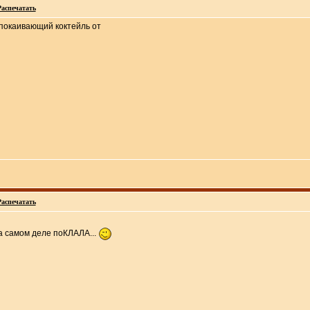
Распечатать
спокаивающий коктейль от
Распечатать
а самом деле поКЛАЛА...