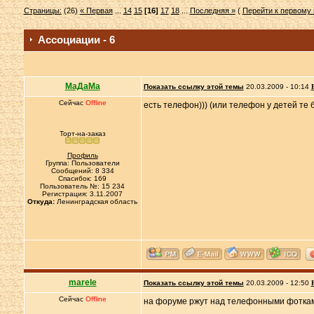
Страницы:
(26)
« Первая
...
14
15
[16]
17
18
...
Последняя »
(
Перейти к первому
Ассоциации - 6
МаДаМа
Показать ссылку этой темы
20.03.2009 - 10:14
Сейчас
Offline
есть телефон))) (или телефон у детей т
Торт-на-заказ
Профиль
Группа: Пользователи
Сообщений: 8 334
Спасибок: 169
Пользователь №: 15 234
Регистрация: 3.11.2007
Откуда:
Ленинградская область
marele
Показать ссылку этой темы
20.03.2009 - 12:50
Сейчас
Offline
на форуме ржут над телефонными фотками