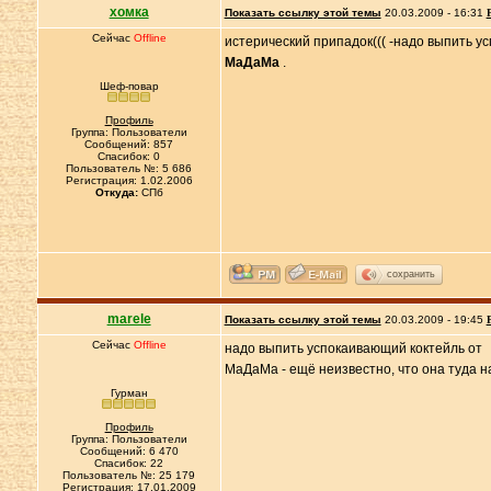
хомка
Показать ссылку этой темы
20.03.2009 - 16:31
Сейчас
Offline
истерический припадок((( -надо выпить у
МаДаМа
.
Шеф-повар
Профиль
Группа: Пользователи
Сообщений: 857
Спасибок: 0
Пользователь №: 5 686
Регистрация: 1.02.2006
Откуда:
СПб
сохранить
marele
Показать ссылку этой темы
20.03.2009 - 19:45
Сейчас
Offline
надо выпить успокаивающий коктейль от
МаДаМа - ещё неизвестно, что она туда н
Гурман
Профиль
Группа: Пользователи
Сообщений: 6 470
Спасибок: 22
Пользователь №: 25 179
Регистрация: 17.01.2009