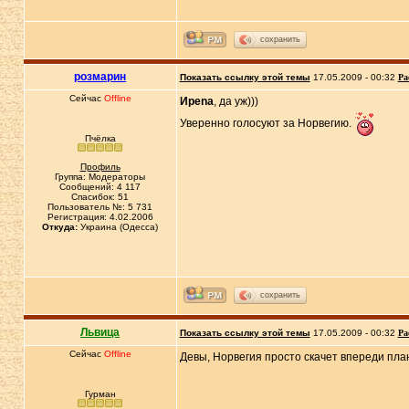
сохранить
розмарин
Показать ссылку этой темы
17.05.2009 - 00:32
Ра
Сейчас
Offline
Иpena
, да уж)))
Уверенно голосуют за Норвегию.
Пчёлка
Профиль
Группа: Модераторы
Сообщений: 4 117
Спасибок: 51
Пользователь №: 5 731
Регистрация: 4.02.2006
Откуда:
Украина (Одесса)
сохранить
Львица
Показать ссылку этой темы
17.05.2009 - 00:32
Ра
Сейчас
Offline
Девы, Норвегия просто скачет впереди пла
Гурман