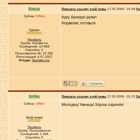
Иpena
Показать ссылку этой темы
17.05.2009 - 01:09
Ра
Сейчас
Offline
ёууу, белорус рулит
Норвегия, готовься
Гурман
Профиль
Группа: Активисты
Сообщений: 10 899
Спасибок: 2
Пользователь №: 13 282
Регистрация: 4.07.2007
Откуда:
Неизвестно
сохранить
tishka
Показать ссылку этой темы
17.05.2009 - 01:15
Ра
Сейчас
Offline
Молодец! Умница! Хорош паренёк!
Шеф-повар
Профиль
Группа: Пользователи
Сообщений: 1 364
Спасибок: 0