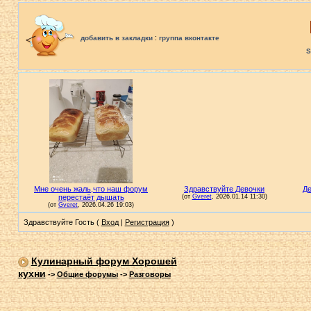
:
добавить в закладки
группа вконтакте
S
Здравствуйте Гость (
Вход
|
Регистрация
)
Кулинарный форум Хорошей
кухни
->
Общие форумы
->
Разговоры