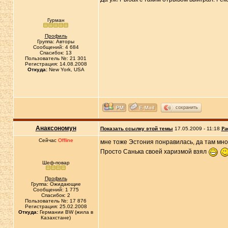
Гурман
Профиль
Группа: Авторы
Сообщений: 4 684
Спасибок: 13
Пользователь №: 21 301
Регистрация: 14.08.2008
Откуда:
New York, USA
сохранить
Анаксономун
Показать ссылку этой темы
17.05.2009 - 11:18
Ра
Сейчас
Offline
мне тоже Эстония понравилась, да там мно
Просто Санька своей харизмой взял
Шеф-повар
Профиль
Группа: Ожидающие
Сообщений: 1 775
Спасибок: 2
Пользователь №: 17 876
Регистрация: 25.02.2008
Откуда:
Германии BW (жила в
Казахстане)