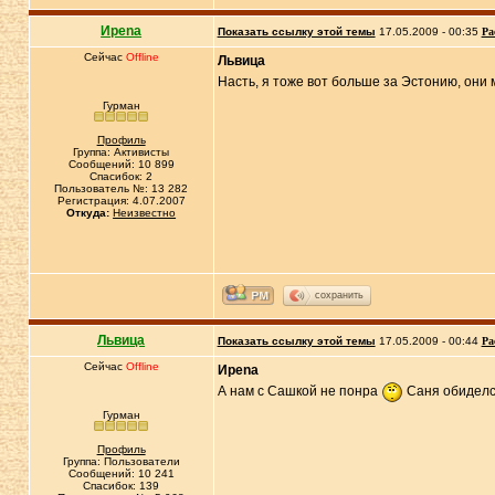
Иpena
Показать ссылку этой темы
17.05.2009 - 00:35
Ра
Сейчас
Offline
Львица
Насть, я тоже вот больше за Эстонию, они 
Гурман
Профиль
Группа: Активисты
Сообщений: 10 899
Спасибок: 2
Пользователь №: 13 282
Регистрация: 4.07.2007
Откуда:
Неизвестно
сохранить
Львица
Показать ссылку этой темы
17.05.2009 - 00:44
Ра
Сейчас
Offline
Иpena
А нам с Сашкой не понра
Саня обиделс
Гурман
Профиль
Группа: Пользователи
Сообщений: 10 241
Спасибок: 139