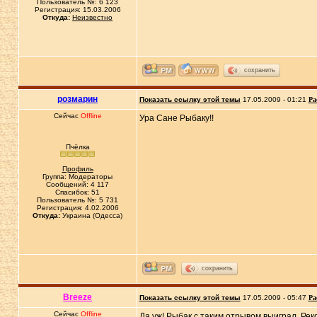
Пользователь №: 6 123
Регистрация: 15.03.2006
Откуда:
Неизвестно
сохранить
розмарин
Показать ссылку этой темы
17.05.2009 - 01:21
Ра
Сейчас
Offline
Ура Сане Рыбаку!!
Пчёлка
Профиль
Группа: Модераторы
Сообщений: 4 117
Спасибок: 51
Пользователь №: 5 731
Регистрация: 4.02.2006
Откуда:
Украина (Одесса)
сохранить
Breeze
Показать ссылку этой темы
17.05.2009 - 05:47
Ра
Сейчас
Offline
Да уж! Рыбак с таким отрывом выиграл. Рек