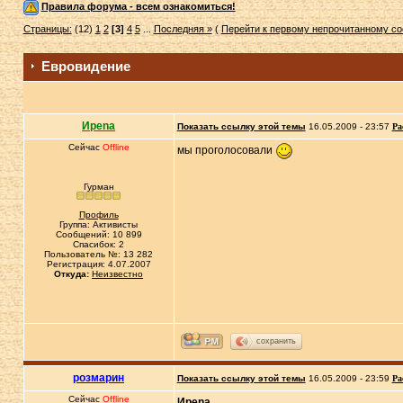
Правила форума - всем ознакомиться!
Страницы:
(12)
1
2
[3]
4
5
...
Последняя »
(
Перейти к первому непрочитанному с
Евровидение
Иpena
Показать ссылку этой темы
16.05.2009 - 23:57
Ра
Сейчас
Offline
мы проголосовали
Гурман
Профиль
Группа: Активисты
Сообщений: 10 899
Спасибок: 2
Пользователь №: 13 282
Регистрация: 4.07.2007
Откуда:
Неизвестно
сохранить
розмарин
Показать ссылку этой темы
16.05.2009 - 23:59
Ра
Сейчас
Offline
Иpena