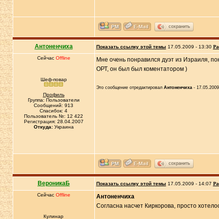
сохранить
Антоненчиха
Показать ссылку этой темы
17.05.2009 - 13:30
Ра
Сейчас
Offline
Мне очень понравился дуэт из Израиля, по
ОРТ, он был был коментатором )
Шеф-повар
Это сообщение отредактировал
Антоненчиха
- 17.05.2009
Профиль
Группа: Пользователи
Сообщений: 913
Спасибок: 4
Пользователь №: 12 422
Регистрация: 28.04.2007
Откуда:
Украина
сохранить
ВероникаБ
Показать ссылку этой темы
17.05.2009 - 14:07
Ра
Сейчас
Offline
Антоненчиха
Согласна насчет Киркорова, просто хотело
Кулинар