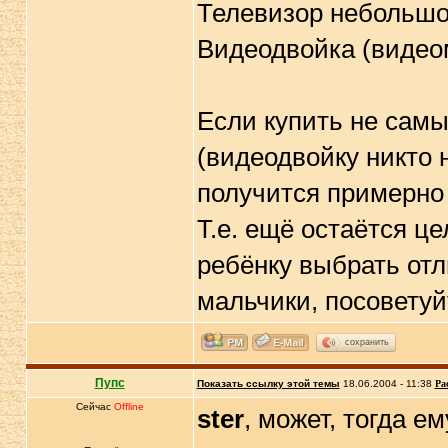
Телевизор небольшо
Видеодвойка (видеом
Если купить не сам
(видеодвойку никто 
получится примерно 
Т.е. ещё остаётся це
ребёнку выбрать отл
мальчики, посоветуй
сохранить
Пупс
Показать ссылку этой темы
18.06.2004 - 11:38
Ра
Сейчас
Offline
ster
, может, тогда е