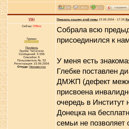
сохранить
Viki
Показать ссылку этой темы
15.06.2004 - 17:26
Ра
Сейчас
Offline
Собрала всю предыд
присоединился к нам
Гурман
Профиль
Группа: Читатели
Сообщений: 5 056
Спасибок: 6
У меня есть знакома
Пользователь №: 52
Регистрация: 15.06.2004
Откуда:
Неизвестно
Глебке поставлен ди
ДМЖП (дефект межжел
присвоена инвалидно
очередь в Институт 
Донецка на бесплат
семьи не позволяет 