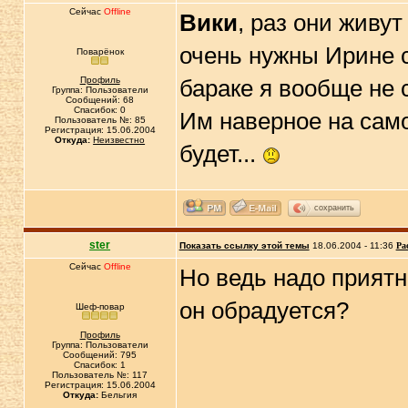
Сейчас
Offline
Вики
, раз они живут
очень нужны Ирине с
Поварёнок
Профиль
бараке я вообще не 
Группа: Пользователи
Сообщений: 68
Спасибок: 0
Им наверное на сам
Пользователь №: 85
Регистрация: 15.06.2004
Откуда:
Неизвестно
будет...
сохранить
ster
Показать ссылку этой темы
18.06.2004 - 11:36
Ра
Сейчас
Offline
Но ведь надо приятно
он обрадуется?
Шеф-повар
Профиль
Группа: Пользователи
Сообщений: 795
Спасибок: 1
Пользователь №: 117
Регистрация: 15.06.2004
Откуда:
Бельгия