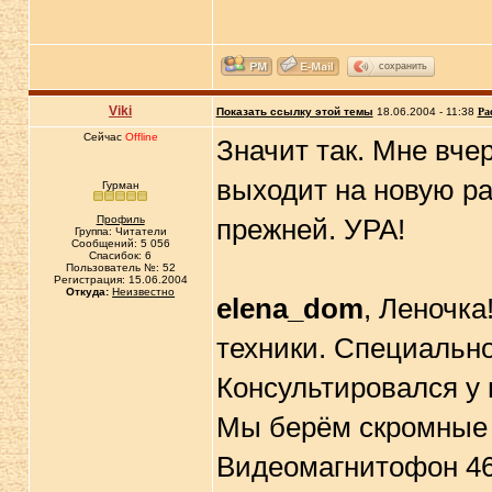
сохранить
Viki
Показать ссылку этой темы
18.06.2004 - 11:38
Ра
Сейчас
Offline
Значит так. Мне вче
выходит на новую ра
Гурман
Профиль
прежней. УРА!
Группа: Читатели
Сообщений: 5 056
Спасибок: 6
Пользователь №: 52
Регистрация: 15.06.2004
Откуда:
Неизвестно
elena_dom
, Леночка
техники. Специально
Консультировался у 
Мы берём скромные 
Видеомагнитофон 460