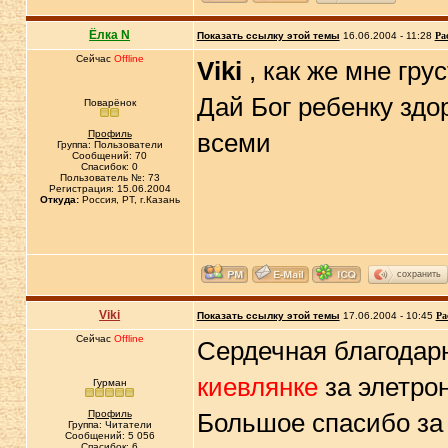
Ёлка N
Показать ссылку этой темы
16.06.2004 - 11:28
Ра
Сейчас
Offline
Viki
, как же мне груст
Дай Бог ребенку здо
Поварёнок
Профиль
всеми
Группа: Пользователи
Сообщений: 70
Спасибок: 0
Пользователь №: 73
Регистрация: 15.06.2004
Откуда:
Россия, РТ, г.Казань
сохранить
Viki
Показать ссылку этой темы
17.06.2004 - 10:45
Ра
Сейчас
Offline
Сердечная благодар
киевлянке
за элетрон
Гурман
Профиль
Большое спасибо за
Группа: Читатели
Сообщений: 5 056
Спасибок: 6