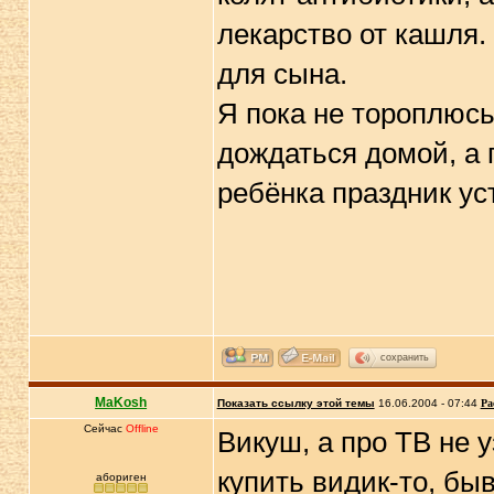
лекарство от кашля.
для сына.
Я пока не тороплюсь
дождаться домой, а 
ребёнка праздник ус
сохранить
MaKosh
Показать ссылку этой темы
16.06.2004 - 07:44
Ра
Сейчас
Offline
Викуш, а про ТВ не у
купить видик-то, бы
абориген