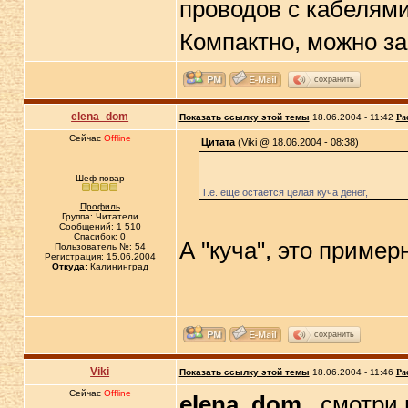
проводов с кабелями
Компактно, можно зап
сохранить
elena_dom
Показать ссылку этой темы
18.06.2004 - 11:42
Ра
Сейчас
Offline
Цитата
(Viki @ 18.06.2004 - 08:38)
Шеф-повар
Т.е. ещё остаётся целая куча денег,
Профиль
Группа: Читатели
Сообщений: 1 510
Спасибок: 0
А "куча", это пример
Пользователь №: 54
Регистрация: 15.06.2004
Откуда:
Калининград
сохранить
Viki
Показать ссылку этой темы
18.06.2004 - 11:46
Ра
Сейчас
Offline
elena_dom
, смотри