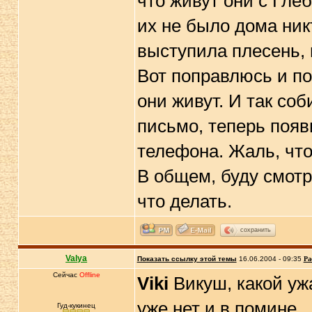
что живут они с Гле
их не было дома ник
выступила плесень, 
Вот поправлюсь и пое
они живут. И так со
письмо, теперь появ
телефона. Жаль, что
В общем, буду смотр
что делать.
сохранить
Valya
Показать ссылку этой темы
16.06.2004 - 09:35
Ра
Сейчас
Offline
Viki
Викуш, какой ужа
уже нет и в помине...
Гуд-кукинец