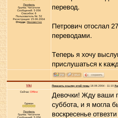
Профиль
перевод.
Группа: Читатели
Сообщений: 5 056
Спасибок: 6
Пользователь №: 52
Регистрация: 15.06.2004
Откуда:
Неизвестно
Петрович отослал 27
переводами.
Теперь я хочу выслу
прислушаться к каж
сохранить
Viki
Показать ссылку этой темы
18.06.2004 - 11:10
Ра
Сейчас
Offline
Девочки! Жду ваши 
суббота, и я могла б
Гурман
Профиль
воскресенье отвезт
Группа: Читатели
Сообщений: 5 056