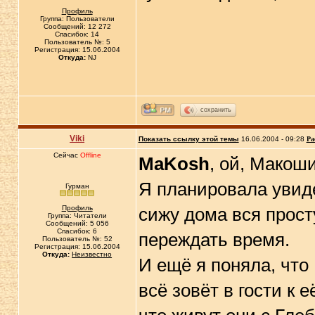
Профиль
Группа: Пользователи
Сообщений: 12 272
Спасибок: 14
Пользователь №: 5
Регистрация: 15.06.2004
Откуда:
NJ
сохранить
Viki
Показать ссылку этой темы
16.06.2004 - 09:28
Ра
Сейчас
Offline
MaKosh
, ой, Макоши
Я планировала увиде
Гурман
Профиль
сижу дома вся прост
Группа: Читатели
Сообщений: 5 056
Спасибок: 6
переждать время.
Пользователь №: 52
Регистрация: 15.06.2004
Откуда:
Неизвестно
И ещё я поняла, что
всё зовёт в гости к