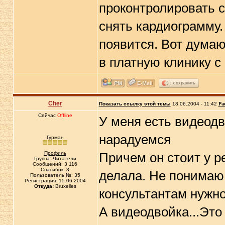
проконтролировать с
снять кардиограмму.
появится. Вот думаю
в платную клинику с
сохранить
Cher
Показать ссылку этой темы
18.06.2004 - 11:42
Ра
Сейчас
Offline
У меня есть видеодво
нарадуемся
Гурман
Профиль
Причем он стоит у ре
Группа: Читатели
Сообщений: 3 116
Спасибок: 3
делала. Не понимаю,
Пользователь №: 35
Регистрация: 15.06.2004
Откуда:
Bruxelles
консультантам нужно
А видеодвойка...Это 