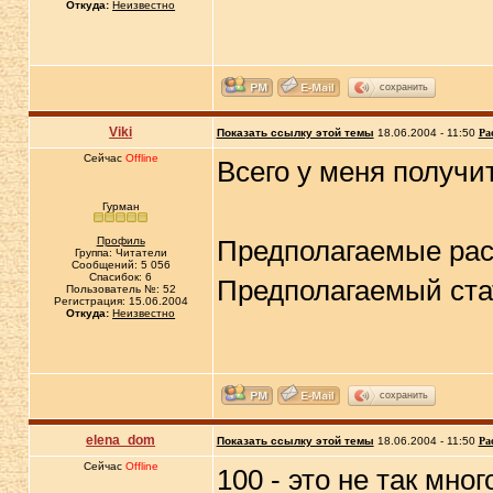
Откуда:
Неизвестно
сохранить
Viki
Показать ссылку этой темы
18.06.2004 - 11:50
Ра
Сейчас
Offline
Всего у меня получи
Гурман
Профиль
Предполагаемые расх
Группа: Читатели
Сообщений: 5 056
Спасибок: 6
Предполагаемый ста
Пользователь №: 52
Регистрация: 15.06.2004
Откуда:
Неизвестно
сохранить
elena_dom
Показать ссылку этой темы
18.06.2004 - 11:50
Ра
Сейчас
Offline
100 - это не так мног