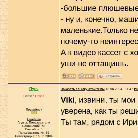
-большие плюшевые 
- ну и, конечно, ма
маленькие.Только не
почему-то неинтерес
А к видео кассет с 
уши не оттащишь.
сохранить
Пупс
Показать ссылку этой темы
18.06.2004 - 11:47
Ра
Сейчас
Offline
Viki
, извини, ты мо
уверена, как ты реш
Поварёнок
Профиль
Ты там, рядом с Ири
Группа: Пользователи
Сообщений: 68
Спасибок: 0
Пользователь №: 85
Регистрация: 15.06.2004