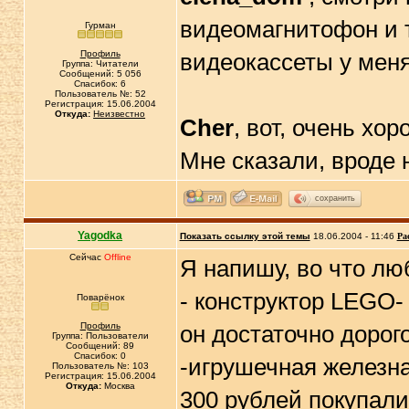
видеомагнитофон и т
Гурман
Профиль
видеокассеты у меня
Группа: Читатели
Сообщений: 5 056
Спасибок: 6
Пользователь №: 52
Регистрация: 15.06.2004
Откуда:
Неизвестно
Cher
, вот, очень хо
Мне сказали, вроде 
сохранить
Yagodka
Показать ссылку этой темы
18.06.2004 - 11:46
Ра
Сейчас
Offline
Я напишу, во что лю
- конструктор LEGO- 
Поварёнок
Профиль
он достаточно дорог
Группа: Пользователи
Сообщений: 89
Спасибок: 0
-игрушечная железна
Пользователь №: 103
Регистрация: 15.06.2004
Откуда:
Москва
300 рублей покупали