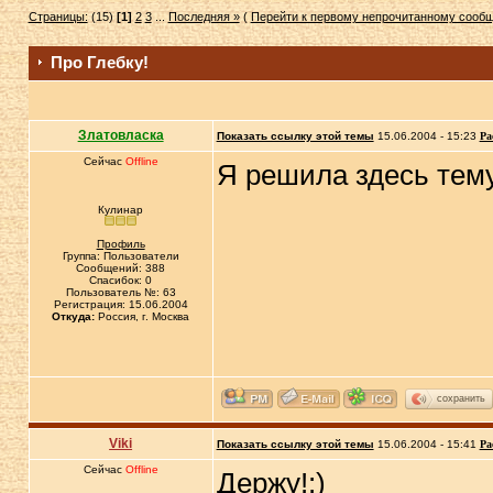
Страницы:
(15)
[1]
2
3
...
Последняя »
(
Перейти к первому непрочитанному сооб
Про Глебку!
Златовласка
Показать ссылку этой темы
15.06.2004 - 15:23
Ра
Сейчас
Offline
Я решила здесь тему
Кулинар
Профиль
Группа: Пользователи
Сообщений: 388
Спасибок: 0
Пользователь №: 63
Регистрация: 15.06.2004
Откуда:
Россия, г. Москва
сохранить
Viki
Показать ссылку этой темы
15.06.2004 - 15:41
Ра
Сейчас
Offline
Держу!:)