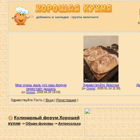
:
добавить в закладки
группа вконтакте
S
Здравствуйте Гость (
Вход
|
Регистрация
)
Кулинарный форум Хорошей
кухни
->
Общие форумы
->
Антресолька