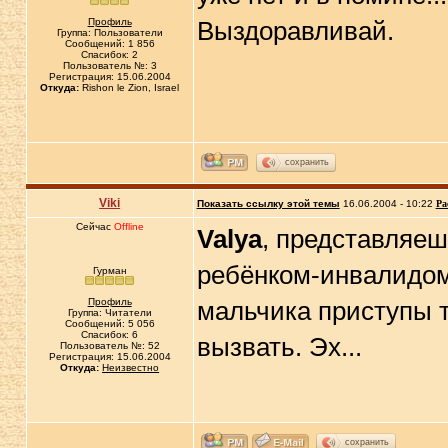
Профиль
Выздоравливай.
Группа: Пользователи
Сообщений: 1 856
Спасибок: 2
Пользователь №: 3
Регистрация: 15.06.2004
Откуда:
Rishon le Zion, Israel
сохранить
Viki
Показать ссылку этой темы
16.06.2004 - 10:22
Ра
Сейчас
Offline
Valya
, представляеш
ребёнком-инвалидом 
Гурман
Профиль
мальчика приступы т
Группа: Читатели
Сообщений: 5 056
Спасибок: 6
вызвать. Эх...
Пользователь №: 52
Регистрация: 15.06.2004
Откуда:
Неизвестно
сохранить