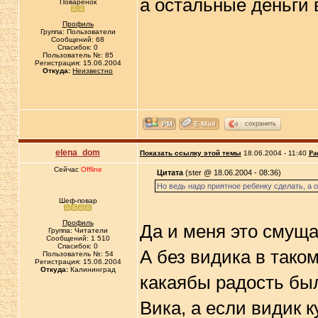
а остальные деньги 
Поварёнок
Профиль
Группа: Пользователи
Сообщений: 68
Спасибок: 0
Пользователь №: 85
Регистрация: 15.06.2004
Откуда:
Неизвестно
сохранить
elena_dom
Показать ссылку этой темы
18.06.2004 - 11:40
Ра
Сейчас
Offline
Цитата
(ster @ 18.06.2004 - 08:36)
Но ведь надо приятное ребенку сделать, а о
Шеф-повар
Профиль
Да и меня это смуща
Группа: Читатели
Сообщений: 1 510
Спасибок: 0
А без видика в таком
Пользователь №: 54
Регистрация: 15.06.2004
Откуда:
Калининград
какаябы радость бы
Вика, а если видик 