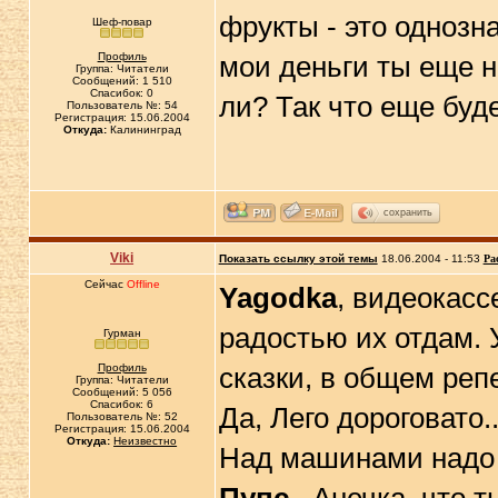
фрукты - это однозна
Шеф-повар
Профиль
мои деньги ты еще н
Группа: Читатели
Сообщений: 1 510
Спасибок: 0
ли? Так что еще буд
Пользователь №: 54
Регистрация: 15.06.2004
Откуда:
Калининград
сохранить
Viki
Показать ссылку этой темы
18.06.2004 - 11:53
Ра
Сейчас
Offline
Yagodka
, видеокасс
радостью их отдам. 
Гурман
Профиль
сказки, в общем реп
Группа: Читатели
Сообщений: 5 056
Спасибок: 6
Да, Лего дороговато..
Пользователь №: 52
Регистрация: 15.06.2004
Откуда:
Неизвестно
Над машинами надо 