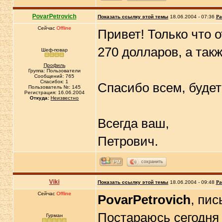
PovarPetrovich
Показать ссылку этой темы
18.06.2004 - 07:36
Ра
Сейчас
Offline
Привет! Только что 
270 долларов, а такж
Шеф-повар
Профиль
Группа: Пользователи
Сообщений: 765
Спасибок: 1
Спасибо всем, будет 
Пользователь №: 145
Регистрация: 16.06.2004
Откуда:
Неизвестно
Всегда ваш,
Петрович.
сохранить
Viki
Показать ссылку этой темы
18.06.2004 - 09:48
Ра
Сейчас
Offline
PovarPetrovich
, пис
Постараюсь сегодня 
Гурман