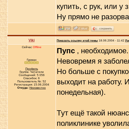
купить, с рук, или у
Ну прямо не разорв
сохранить
Viki
Показать ссылку этой темы
18.06.2004 - 11:42
Ра
Сейчас
Offline
Пупс
, необходимое..
Невовремя я заболел
Гурман
Профиль
Но больше с покупкой
Группа: Читатели
Сообщений: 5 056
Спасибок: 6
выходит на работу. 
Пользователь №: 52
Регистрация: 15.06.2004
Откуда:
Неизвестно
понедельная).
Тут ещё такой нюанс.
поликлинике уволила