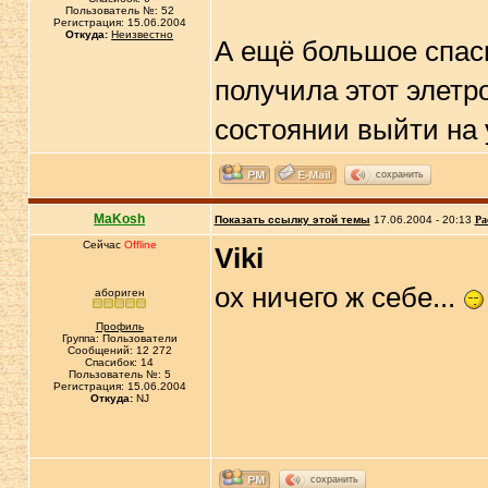
Пользователь №: 52
Регистрация: 15.06.2004
Откуда:
Неизвестно
А ещё большое спаси
получила этот элетр
состоянии выйти на 
сохранить
MaKosh
Показать ссылку этой темы
17.06.2004 - 20:13
Ра
Сейчас
Offline
Viki
ох ничего ж себе...
абориген
Профиль
Группа: Пользователи
Сообщений: 12 272
Спасибок: 14
Пользователь №: 5
Регистрация: 15.06.2004
Откуда:
NJ
сохранить