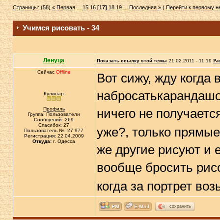
Страницы:
(58)
« Первая
...
15
16
[17]
18
19
...
Последняя »
(
Перейти к первому 
Учимся рисовать - 34
Ленуца
Показать ссылку этой темы
21.02.2011 - 11:19
Ра
Сейчас
Offline
Вот сижу, жду когда
набросатькарандашом
Кулинар
Профиль
ничего не получаетс
Группа: Пользователи
Сообщений: 269
Спасибок: 27
уже?, только прямые
Пользователь №: 27 977
Регистрация: 22.04.2009
Откуда:
г. Одесса
же другие рисуют и 
вообще бросить рисо
когда за портрет воз
сохранить