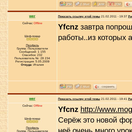
wer
Показать ссылку этой темы
21.02.2011 - 19:37
Ра
Сейчас
Offline
Yfcnz
завтра попрош
работы..из которых а
Шеф-повар
Профиль
Группа: Пользователи
Сообщений: 1 155
Спасибок: 232
Пользователь №: 28 234
Регистрация: 5.05.2009
Откуда:
Италия
сохранить
wer
Показать ссылку этой темы
21.02.2011 - 19:41
Ра
Сейчас
Offline
Yfcnz
http://www.mog
Серёж это новой фор
Шеф-повар
Профиль
неё очень много ур
Группа: Пользователи