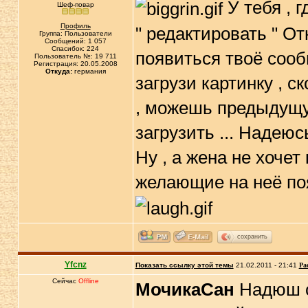
У тебя , г
Шеф-повар
Профиль
" редактировать " О
Группа: Пользователи
Сообщений: 1 057
Спасибок: 224
появиться твоё соо
Пользователь №: 19 711
Регистрация: 20.05.2008
Откуда:
германия
загрузи картинку , 
, можешь предыдущую
загрузить ... Надеюсь
Ну , а жена не хочет 
желающие на неё появ
сохранить
Yfcnz
Показать ссылку этой темы
21.02.2011 - 21:41
Ра
Сейчас
Offline
МочикаСан
Надюш с