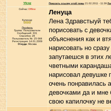
Yfcnz
Показать ссылку этой темы
21.02.2011 - 11:39
Ра
Сейчас
Offline
Ленуца
Лена Здравстыуй те
Кулинар
Профиль
порисовать с девочк
Группа: Пользователи
Сообщений: 331
Спасибок: 28
объяснения как и вт
Пользователь №: 25 068
Регистрация: 14.01.2009
Откуда:
Москва
нарисовать но сразу
запутаешся в этих л
чветными карандашам
нарисовал девушке п
очень понравилась 
девочками да и мне 
свою капилочку не в