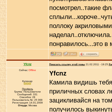
посмотрел..такие фл
сплыли...короче..чу
поллоку акриловыми 
наделал..отключила..
понравилось...это в 
сохранить
Yfcnz
Показать ссылку этой темы
21.02.2011 - 19:25
Ра
Сейчас
Offline
Yfcnz
Камила видишь тебя 
Кулинар
Профиль
приличных словах ле
Группа: Пользователи
Сообщений: 331
Спасибок: 28
зацикливайся на том
Пользователь №: 25 068
Регистрация: 14.01.2009
Откуда:
Москва
получилось выкинуть