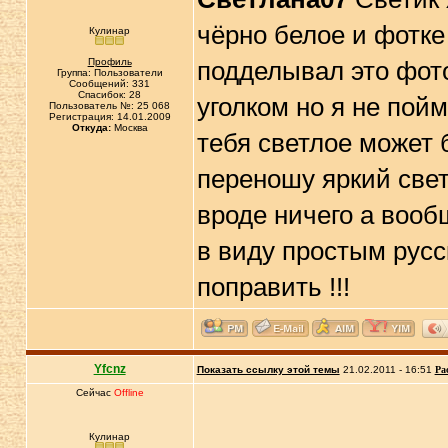
чёрно белое и фотке
Кулинар
Профиль
подделывал это фото
Группа: Пользователи
Сообщений: 331
Спасибок: 28
уголком но я не пойм
Пользователь №: 25 068
Регистрация: 14.01.2009
Откуда:
Москва
тебя светлое может б
переношу яркий свет
вроде ничего а воо
в виду простым русс
поправить !!!
Yfcnz
Показать ссылку этой темы
21.02.2011 - 16:51
Ра
Сейчас
Offline
Кулинар