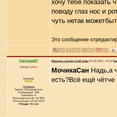
хочу тебе показать ч
поводу глаз нос и р
чуть нетак можетбыт
Это сообщение отредакти
Светлана07
Показать ссылку этой темы
21.02.2011 - 15:10
Ра
Сейчас
Offline
МочикаСан
Надь,а ч
есть?Всё ещё чётче 
Кулинар
Профиль
Группа: Пользователи
Сообщений: 249
Спасибок: 6
Пользователь №: 34 955
Регистрация: 25.02.2010
Откуда:
Москва