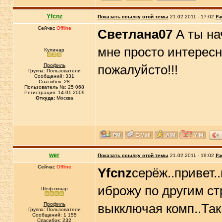
Yfcnz
Показать ссылку этой темы
21.02.2011 - 17:02
Ра
Сейчас
Offline
Светлана07
А ты на
мне просто интересн
Кулинар
Профиль
пожалуйсто!!!
Группа: Пользователи
Сообщений: 331
Спасибок: 28
Пользователь №: 25 068
Регистрация: 14.01.2009
Откуда:
Москва
wer
Показать ссылку этой темы
21.02.2011 - 19:02
Ра
Сейчас
Offline
Yfcnz
серёж..привет
иброжу по другим ст
Шеф-повар
Профиль
выкключая комп..Так
Группа: Пользователи
Сообщений: 1 155
Спасибок: 232