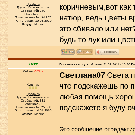
Профиль
коричневым,вот как 
Группа: Пользователи
Сообщений: 249
Спасибок: 6
натюр, ведь цветы в
Пользователь №: 34 955
Регистрация: 25.02.2010
Откуда:
Москва
это сбивало или нет
будь то лук или цвет
сохранить
Yfcnz
Показать ссылку этой темы
21.02.2011 - 15:20
Ра
Сейчас
Offline
Светлана07
Света п
что подскажешь по п
Кулинар
Профиль
любая помощь хорош
Группа: Пользователи
Сообщений: 331
Спасибок: 28
подскажете я буду оч
Пользователь №: 25 068
Регистрация: 14.01.2009
Откуда:
Москва
Это сообщение отредакти