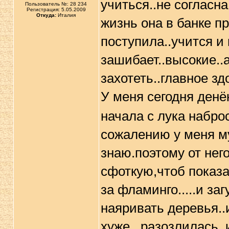
учиться..не согласн
Пользователь №: 28 234
Регистрация: 5.05.2009
Откуда:
Италия
жизнь она в банке п
поступила..учится и
зашибает..высокие..а
захотеть..главное зд
У меня сегодня денё
начала с лука наброс
сожалению у меня му
знаю.поэтому от него
сфоткую,чтоб показа
за фламинго.....и з
наяривать деревья..
хуже...разозлилась..