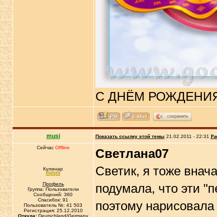
С ДНЁМ РОЖДЕНИЯ 
сохранить
musi
Показать ссылку этой темы
21.02.2011 - 22:31
Ра
Сейчас
Offline
Светлана07
Светик, я тоже внач
Кулинар
Профиль
подумала, что эти "п
Группа: Пользователи
Сообщений: 360
Спасибок: 91
поэтому нарисовала 
Пользователь №: 41 503
Регистрация: 25.12.2010
Откуда:
Deutschland/Germany