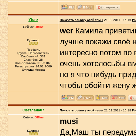
сохранить
Yfcnz
Показать ссылку этой темы
21.02.2011 - 15:15
Ра
Сейчас
Offline
wer
Камила приветик
лучше покажи своё н
Кулинар
Профиль
интересно потом по 
Группа: Пользователи
Сообщений: 331
Спасибок: 28
очень хотелосьбы вм
Пользователь №: 25 068
Регистрация: 14.01.2009
Откуда:
Москва
но я что нибудь пр
чтобы обойти жену ж
Светлана07
Показать ссылку этой темы
21.02.2011 - 15:18
Ра
Сейчас
Offline
musi
Да,Маш ты передумал
Кулинар