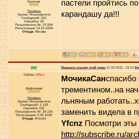
пастели пройтись по
Кулинар
Профиль
карандашу да!!!
Группа: Пользователи
Сообщений: 331
Спасибок: 28
Пользователь №: 25 068
Регистрация: 14.01.2009
Откуда:
Москва
wer
Показать ссылку этой темы
21.02.2011 - 22:12
Ра
Сейчас
Offline
МочикаСан
спасибо 
трементином..на на
Шеф-повар
Профиль
льняным работать..х
Группа: Пользователи
Сообщений: 1 155
Спасибок: 232
заменить видела в п
Пользователь №: 28 234
Регистрация: 5.05.2009
Откуда:
Италия
Yfcnz
Посмотри эты 
http://subscribe.ru/ar