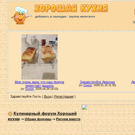
:
добавить в закладки
группа вконтакте
S
Здравствуйте Гость (
Вход
|
Регистрация
)
Кулинарный форум Хорошей
кухни
->
Общие форумы
->
Рисуем вместе