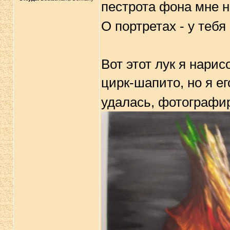
пестрота фона мне 
О портретах - у теб
Вот этот лук я нарис
цирк-шапито, но я е
удалась, фотографир