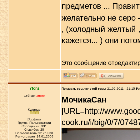
предметов ... Правит
желательно не серо 
, (холодный желтый , 
кажется... ) они пот
Это сообщение отредакти
сохранить
Yfcnz
Показать ссылку этой темы
21.02.2011 - 21:15
Ра
Сейчас
Offline
МочикаСан
[URL=http://www.goo
Кулинар
Профиль
cook.ru/i/big/0/7/07
Группа: Пользователи
Сообщений: 331
Спасибок: 28
Пользователь №: 25 068
Регистрация: 14.01.2009
Откуда:
Москва