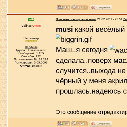
сохранить
wer
Показать ссылку этой темы
21.02.2011 - 22:51
Ра
Сейчас
Offline
musi
какой весёлый л
Шеф-повар
Профиль
Маш..я сегодня
Группа: Пользователи
Сообщений: 1 155
Спасибок: 232
сделала..поверх мас
Пользователь №: 28 234
Регистрация: 5.05.2009
Откуда:
Италия
случится..выхода не
чёрный у меня акрил
прошлась.надеюсь с
Это сообщение отредакти
сохранить