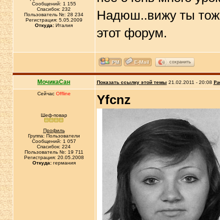
Сообщений: 1 155
Спасибок: 232
Надюш..вижу ты тоже
Пользователь №: 28 234
Регистрация: 5.05.2009
Откуда:
Италия
этот форум.
сохранить
МочикаСан
Показать ссылку этой темы
21.02.2011 - 20:08
Ра
Сейчас
Offline
Yfcnz
Шеф-повар
Профиль
Группа: Пользователи
Сообщений: 1 057
Спасибок: 224
Пользователь №: 19 711
Регистрация: 20.05.2008
Откуда:
германия