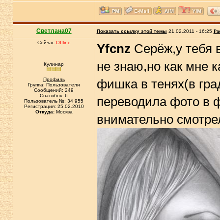
Светлана07
Показать ссылку этой темы
21.02.2011 - 16:25
Ра
Сейчас
Offline
Yfcnz
Серёж,у тебя 
не знаю,но как мне 
Кулинар
Профиль
фишка в тенях(в гра
Группа: Пользователи
Сообщений: 249
Спасибок: 6
переводила фото в ф
Пользователь №: 34 955
Регистрация: 25.02.2010
Откуда:
Москва
внимательно смотрел