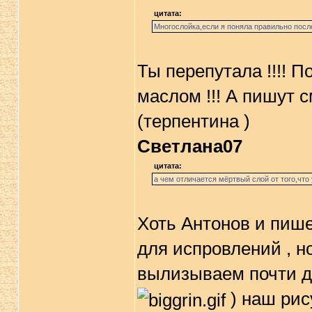
цитата:
Многослойка,если я поняла правильно посл
Ты перепутала !!!! 
маслом !!! А пишут 
(терпентина )
Светлана07
цитата:
а чем отличается мёртвый слой от того,что
Хоть Антонов и пише
для испровлений , но
вылизываем почти д
) наш рис