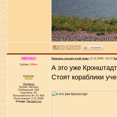
сохранить
ИВАНЫЧ
Показать ссылку этой темы
13.11.2009 - 02:27
Ра
Сейчас
Offline
А это уже Кронштадт
Стоят кораблики уче
Кулинар
Профиль
Группа: Авторы
Сообщений: 495
Спасибок: 35
Пользователь №: 31 934
Регистрация: 2.11.2009
Откуда:
Неизвестно