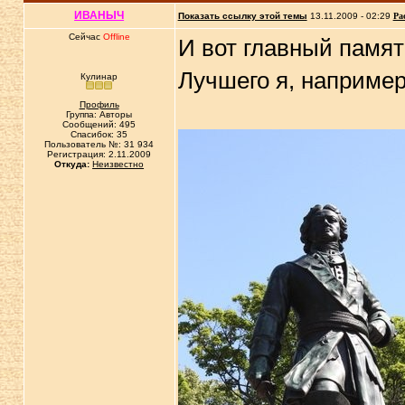
ИВАНЫЧ
Показать ссылку этой темы
13.11.2009 - 02:29
Ра
Сейчас
Offline
И вот главный памят
Лучшего я, например
Кулинар
Профиль
Группа: Авторы
Сообщений: 495
Спасибок: 35
Пользователь №: 31 934
Регистрация: 2.11.2009
Откуда:
Неизвестно