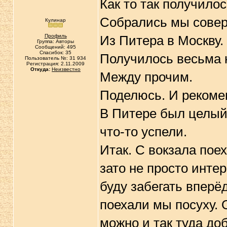
Как то так получилос
Собрались мы совер
Кулинар
Профиль
Из Питера в Москву.
Группа: Авторы
Сообщений: 495
Спасибок: 35
Получилось весьма 
Пользователь №: 31 934
Регистрация: 2.11.2009
Откуда:
Неизвестно
Между прочим.
Поделюсь. И рекоме
В Питере был целый 
что-то успели.
Итак. С вокзала пое
зато не просто инте
буду забегать вперёд
поехали мы посуху. 
можно и так туда до