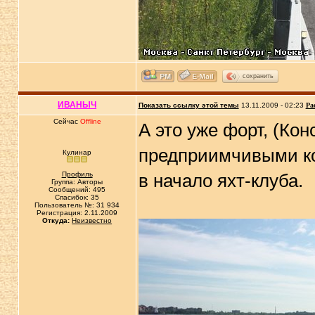
сохранить
ИВАНЫЧ
Показать ссылку этой темы
13.11.2009 - 02:23
Ра
Сейчас
Offline
А это уже форт, (Ко
предприимчивыми ко
Кулинар
Профиль
в начало яхт-клуба.
Группа: Авторы
Сообщений: 495
Спасибок: 35
Пользователь №: 31 934
Регистрация: 2.11.2009
Откуда:
Неизвестно