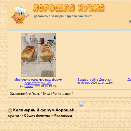
:
добавить в закладки
группа вконтакте
S
Здравствуйте Гость (
Вход
|
Регистрация
)
Кулинарный форум Хорошей
кухни
->
Общие форумы
->
Разговоры