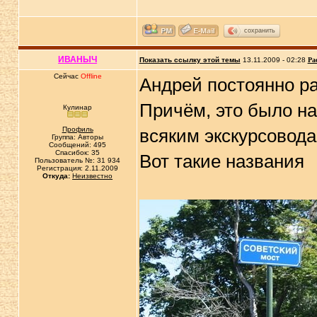
сохранить
ИВАНЫЧ
Показать ссылку этой темы
13.11.2009 - 02:28
Ра
Сейчас
Offline
Андрей постоянно р
Причём, это было на
Кулинар
Профиль
всяким экскурсовода
Группа: Авторы
Сообщений: 495
Спасибок: 35
Вот такие названия
Пользователь №: 31 934
Регистрация: 2.11.2009
Откуда:
Неизвестно