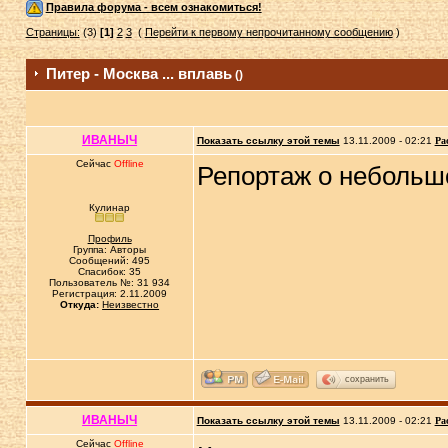
Правила форума - всем ознакомиться!
Страницы:
(3)
[1]
2
3
(
Перейти к первому непрочитанному сообщению
)
Питер - Москва ... вплавь
()
ИВАНЫЧ
Показать ссылку этой темы
13.11.2009 - 02:21
Ра
Сейчас
Offline
Репортаж о небольшо
Кулинар
Профиль
Группа: Авторы
Сообщений: 495
Спасибок: 35
Пользователь №: 31 934
Регистрация: 2.11.2009
Откуда:
Неизвестно
сохранить
ИВАНЫЧ
Показать ссылку этой темы
13.11.2009 - 02:21
Ра
Сейчас
Offline