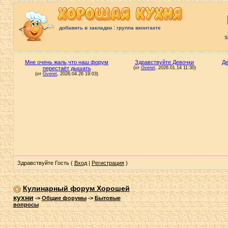
:
добавить в закладки
группа вконтакте
S
Здравствуйте Гость (
Вход
|
Регистрация
)
Кулинарный форум Хорошей
кухни
->
Общие форумы
->
Бытовые
вопросы