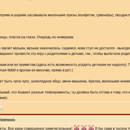
 прямо в шарики засовывала маленькие призы (конфетки, сувениры), гвоздик
ицы, платок на глаза. Очередь по номеркам.
а звучит музыка, музыка закончилась- садимся, кому стул не достался - выход
к вариант провести эту игру с родителями и детьми, так , чтобы вылетали роди
нкам или их приметам (здесь есть возможность усадить детишек не надолго).
пая M&M и вручая из мисочки, прямо в рот.)
т быть чупа-чупс, шоколадное яйцо, мини-машинка, брелок, маленькие книже
абывай, что бывают разные темпераменты, ты должна быть готова к тому, что 
ике).
ь
Распечатать
веты. Все идеи совершенно замечательные!
Я бы сама в тысячу л