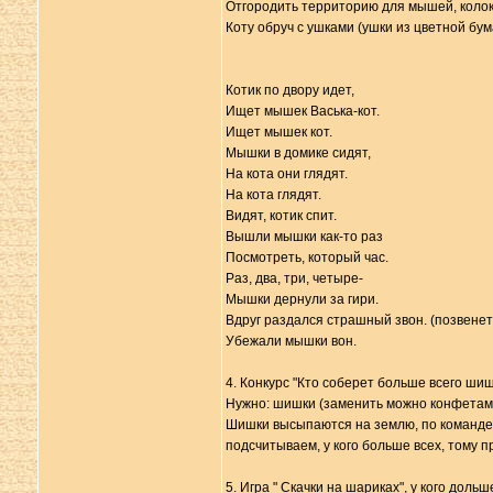
Отгородить территорию для мышей, колоко
Коту обруч с ушками (ушки из цветной бума
Котик по двору идет,
Ищет мышек Васька-кот.
Ищет мышек кот.
Мышки в домике сидят,
На кота они глядят.
На кота глядят.
Видят, котик спит.
Вышли мышки как-то раз
Посмотреть, который час.
Раз, два, три, четыре-
Мышки дернули за гири.
Вдруг раздался страшный звон. (позвенеть
Убежали мышки вон.
4. Конкурс "Кто соберет больше всего ши
Нужно: шишки (заменить можно конфетами, 
Шишки высыпаются на землю, по команде (
подсчитываем, у кого больше всех, тому п
5. Игра " Скачки на шариках", у кого доль