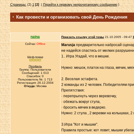
Страницы:
(2)
1
[2]
(
Перейти к первому непрочитанному сообщению
)
Как провести и организовать свой День Рождения
naina
Показать ссылку этой темы
21.10.2005 - 09:47
Сейчас
Offline
Marusja
предварительно набросай сценари
не надейся спастись от мелких разрушени
1.. Игра Угадай, что в мешке.
Шеф-повар
Профиль
Нужно: мешок, платок на глаза, мячик, мяг
Группа: Пользователи
Сообщений: 1 013
Спасибок: 0
2. Веселая эстафета.
Пользователь №: 1 713
Регистрация: 26.12.2004
2 команды из 2 человек. Победителям при
Откуда:
Москва
Препятствия:
· перепрыгнуть через веревочку,
· обежать вокруг стула,
· бросить мячик в ведерко.
Нужно: 2 стула , 2 веревки на колышках, 2 
3.Игра "Кот и мышки".
Правила простые: кот ловит, мышки убегают