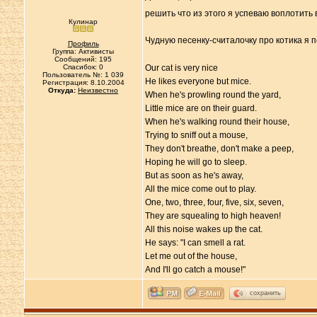
решить что из этого я успеваю воплотить 
Кулинар
Чудную песенку-считалочку про котика я
Профиль
Группа: Активисты
Сообщений: 195
Спасибок: 0
Our cat is very nice
Пользователь №: 1 039
He likes everyone but mice.
Регистрация: 8.10.2004
Откуда:
Неизвестно
When he's prowling round the yard,
Little mice are on their guard.
When he's walking round their house,
Trying to sniff out a mouse,
They don't breathe, don't make a peep,
Hoping he will go to sleep.
But as soon as he's away,
All the mice come out to play.
One, two, three, four, five, six, seven,
They are squealing to high heaven!
All this noise wakes up the cat.
He says: "I can smell a rat.
Let me out of the house,
And I'll go catch a mouse!"
сохранить