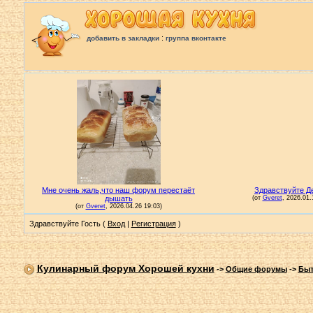
:
добавить в закладки
группа вконтакте
Здравствуйте Гость (
Вход
|
Регистрация
)
Кулинарный форум Хорошей кухни
->
Общие форумы
->
Быт