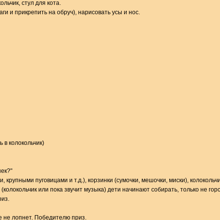
льчик, стул для кота.
ги и прикрепить на обруч), нарисовать усы и нос.
 в колокольчик)
шек?"
крупными пуговицами и т.д.), корзинки (сумочки, мешочки, миски), колокольчи
колокольчик или пока звучит музыка) дети начинают собирать, только не горс
риз.
ше не лопнет. Победителю приз.