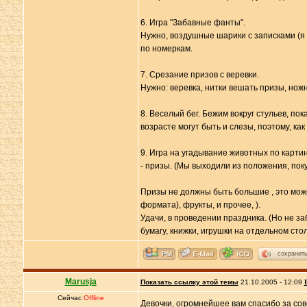
6. Игра "Забавные фанты".
Нужно, воздушные шарики с записками (я
по номеркам.
7. Срезание призов с веревки.
Нужно: веревка, нитки вешать призы, ножн
8. Веселый бег. Бежим вокруг стульев, пок
возрасте могут быть и слезы, поэтому, ка
9. Игра на угадывание животных по карти
- призы. (Мы выходили из положения, поку
Призы не должны быть большие , это може
формата), фрукты, и прочее, ).
Удачи, в проведении праздника. (Но не з
бумагу, книжки, игрушки на отдельном стол
сохранит
Marusja
Показать ссылку этой темы
21.10.2005 - 12:09
Сейчас
Offline
Девочки, огромнейшее вам спасибо за со