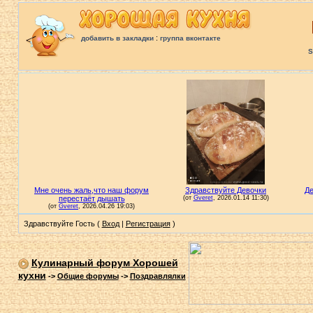
:
добавить в закладки
группа вконтакте
S
Здравствуйте Гость (
Вход
|
Регистрация
)
Кулинарный форум Хорошей
кухни
->
Общие форумы
->
Поздравлялки