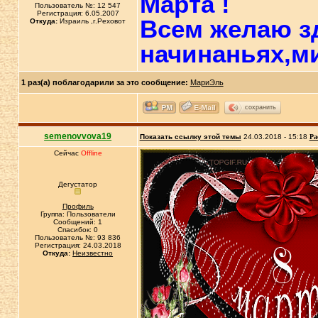
Марта !
Пользователь №: 12 547
Регистрация: 6.05.2007
Всем желаю зд
Откуда:
Израиль ,г.Реховот
начинаньях,ми
1 раз(а) поблагодарили за это сообщение:
МариЭль
сохранить
semenovvova19
Показать ссылку этой темы
24.03.2018 - 15:18
Ра
Сейчас
Offline
Дегустатор
Профиль
Группа: Пользователи
Сообщений: 1
Спасибок: 0
Пользователь №: 93 836
Регистрация: 24.03.2018
Откуда:
Неизвестно