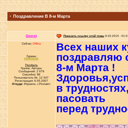
Поздравление В 8-м Марта
Gveret
Показать ссылку этой темы
9.03.2015 - 01:0
Всех наших 
Сейчас
Offline
поздравляю с
Гурман
8-м Марта !
Профиль
Группа: Авторы
Сообщений: 2 679
Здоровья,ус
Спасибок: 98
Пользователь №: 12 547
Регистрация: 6.05.2007
Откуда:
Израиль ,г.Реховот
в трудностях
пасовать
перед трудн