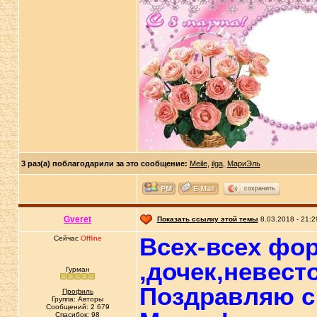
3 раз(а) поблагодарили за это сообщение:
Meile
,
ilga
,
МариЭль
сохранить
Gveret
Показать ссылку этой темы
8.03.2018 - 21:2
Всех-всех фор
Сейчас
Offline
,дочек,невест
Гурман
Поздравляю с
Профиль
Группа: Авторы
Сообщений: 2 679
Спасибок: 98