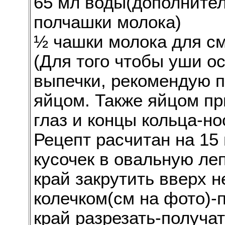
65 мл воды(дополнител
полчашки молока)
½ чашки молока для с
(Для того чтобы уши о
выпечки, рекомендую п
яйцом. Также яйцом пр
глаз и концы кольца-но
Рецепт расчитан на 15
кусочек в овальную ле
край закрутить вверх н
колечком(см на фото)-
край разрезать-получат