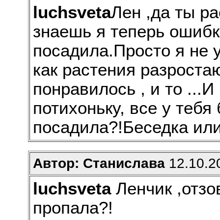
luchsveta
Лен ,да ты р
знаешь я теперь ошибк
посадила.Просто я не у
как растения разростаю
понравилось , и то ...
потихоньку, все у тебя
посадила?!Беседка ил
Автор: Станислава
12.10.20
luchsveta
Ленчик ,отзов
пропала?!