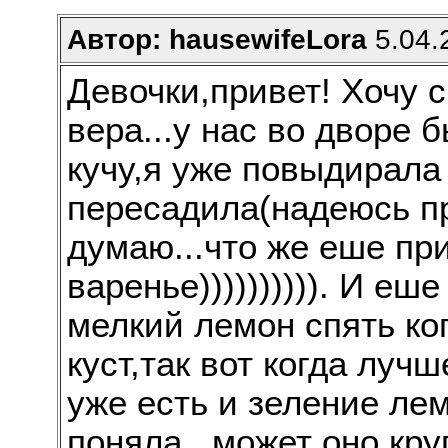
Автор: hausewifeLora
5.04.
Девочки,привет! Хочу с
вера...у нас во дворе
кучу,я уже повыдирала 
пересадила(надеюсь пр
думаю...что же еше пр
варенье)))))))))). И еш
мелкий лемон спять ко
куст,так вот когда луч
уже есть и зеление лем
поняла...может оно кру