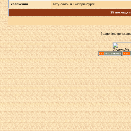
Увлечения
тату-салон в Екатеринбурге
25 последни
[ page time generate