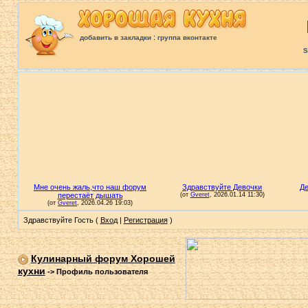
:
добавить в закладки
группа вконтакте
S
Здравствуйте Гость (
Вход
|
Регистрация
)
Кулинарный форум Хорошей
кухни
->
Профиль пользователя