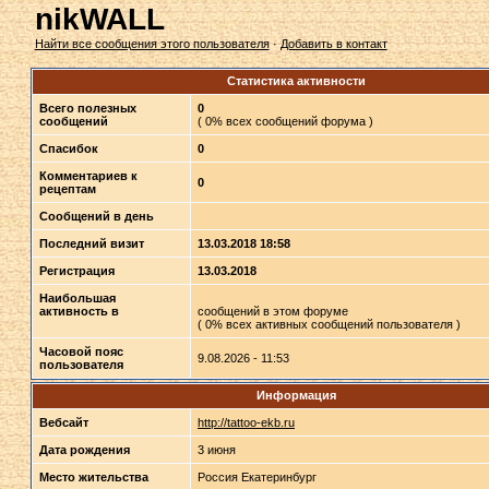
nikWALL
Найти все сообщения этого пользователя
·
Добавить в контакт
Статистика активности
Всего полезных
0
сообщений
( 0% всех сообщений форума )
Спасибок
0
Комментариев к
0
рецептам
Сообщений в день
Последний визит
13.03.2018 18:58
Регистрация
13.03.2018
Наибольшая
активность в
сообщений в этом форуме
( 0% всех активных сообщений пользователя )
Часовой пояс
9.08.2026 - 11:53
пользователя
Информация
Вебсайт
http://tattoo-ekb.ru
Дата рождения
3 июня
Место жительства
Россия Екатеринбург