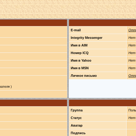
E-mail
Отп
Integrity Messenger
Нет
Имя в AIM
Нет
Номер ICQ
Нет
Имя в Yahoo
Нет
Имя в MSN
Нет
Личное письмо
Отп
ателя )
Группа
Поль
Статус
Нет
Аватар
Подпись