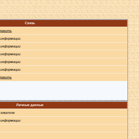
Связь
равить
 информации
 информации
 информации
 информации
 информации
равить
Личные данные
зователи
 информации