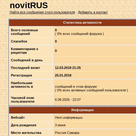
novitRUS
Найти все сообщения этого пользователя
·
Добавить в контакт
Статистика активности
Всего полезных
0
сообщений
( 0% всех сообщений форума )
Спасибок
0
Комментариев к
0
рецептам
Сообщений в день
Последний визит
12.03.2018 21:25
Регистрация
25.01.2018
Наибольшая
активность в
сообщений в этом форуме
( 0% всех активных сообщений пользователя )
Часовой пояс
6.08.2026 - 22:07
пользователя
Информация
Вебсайт
Нет информации
Дата рождения
3 июня
Место жительства
Россия Самара