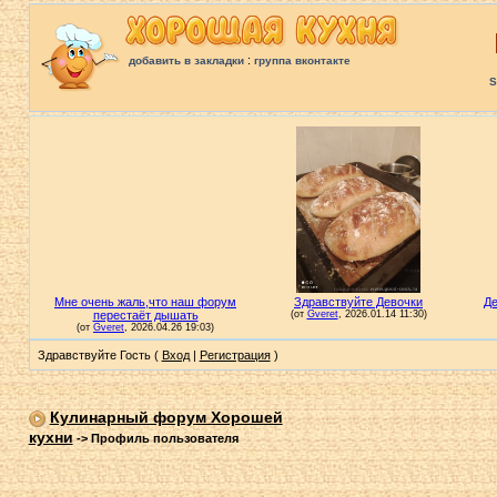
:
добавить в закладки
группа вконтакте
S
Здравствуйте Гость (
Вход
|
Регистрация
)
Кулинарный форум Хорошей
кухни
->
Профиль пользователя