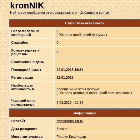
kronNIK
Найти все сообщения этого пользователя
·
Добавить в контакт
Статистика активности
Всего полезных
0
сообщений
( 0% всех сообщений форума )
Спасибок
0
Комментариев к
0
рецептам
Сообщений в день
Последний визит
22.01.2018 18:31
Регистрация
22.01.2018
Наибольшая
активность в
сообщений в этом форуме
( 0% всех активных сообщений пользователя )
Часовой пояс
7.08.2026 - 22:34
пользователя
Информация
Вебсайт
http://krona-list.ru
Дата рождения
3 июня
Место жительства
Россия Краснодар