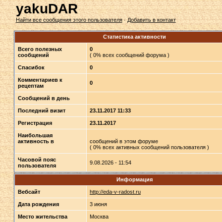
yakuDAR
Найти все сообщения этого пользователя
·
Добавить в контакт
Статистика активности
Всего полезных
0
сообщений
( 0% всех сообщений форума )
Спасибок
0
Комментариев к
0
рецептам
Сообщений в день
Последний визит
23.11.2017 11:33
Регистрация
23.11.2017
Наибольшая
активность в
сообщений в этом форуме
( 0% всех активных сообщений пользователя )
Часовой пояс
9.08.2026 - 11:54
пользователя
Информация
Вебсайт
http://eda-v-radost.ru
Дата рождения
3 июня
Место жительства
Москва