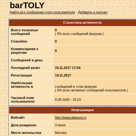
barTOLY
Найти все сообщения этого пользователя
·
Добавить в контакт
Статистика активности
Всего полезных
0
сообщений
( 0% всех сообщений форума )
Спасибок
0
Комментариев к
0
рецептам
Сообщений в день
Последний визит
19.11.2017 17:54
Регистрация
19.11.2017
Наибольшая
активность в
сообщений в этом форуме
( 0% всех активных сообщений пользователя )
Часовой пояс
8.08.2026 - 18:23
пользователя
Информация
Вебсайт
http://www.atlapool.ru
Дата рождения
3 июня
Место жительства
Москва