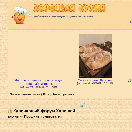
:
добавить в закладки
группа вконтакте
S
Здравствуйте Гость (
Вход
|
Регистрация
)
Кулинарный форум Хорошей
кухни
->
Профиль пользователя