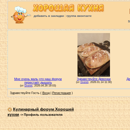
:
добавить в закладки
группа вконтакте
S
Здравствуйте Гость (
Вход
|
Регистрация
)
Кулинарный форум Хорошей
кухни
->
Профиль пользователя