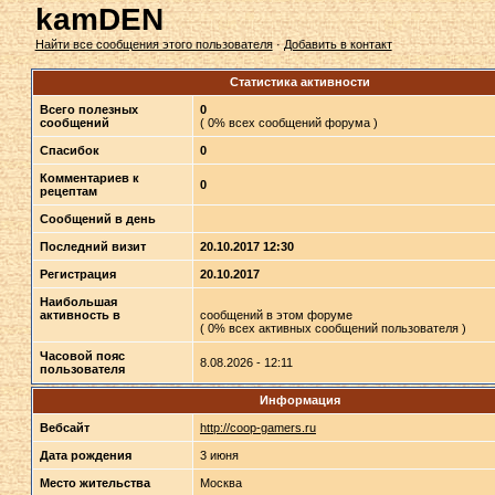
kamDEN
Найти все сообщения этого пользователя
·
Добавить в контакт
Статистика активности
Всего полезных
0
сообщений
( 0% всех сообщений форума )
Спасибок
0
Комментариев к
0
рецептам
Сообщений в день
Последний визит
20.10.2017 12:30
Регистрация
20.10.2017
Наибольшая
активность в
сообщений в этом форуме
( 0% всех активных сообщений пользователя )
Часовой пояс
8.08.2026 - 12:11
пользователя
Информация
Вебсайт
http://coop-gamers.ru
Дата рождения
3 июня
Место жительства
Москва