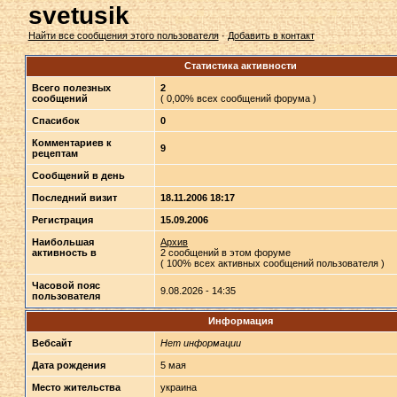
svetusik
Найти все сообщения этого пользователя
·
Добавить в контакт
Статистика активности
Всего полезных
2
сообщений
( 0,00% всех сообщений форума )
Спасибок
0
Комментариев к
9
рецептам
Сообщений в день
Последний визит
18.11.2006 18:17
Регистрация
15.09.2006
Наибольшая
Архив
активность в
2 сообщений в этом форуме
( 100% всех активных сообщений пользователя )
Часовой пояс
9.08.2026 - 14:35
пользователя
Информация
Вебсайт
Нет информации
Дата рождения
5 мая
Место жительства
украина