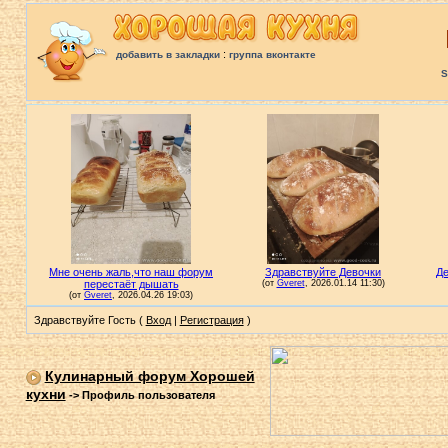
:
добавить в закладки
группа вконтакте
S
Здравствуйте Гость (
Вход
|
Регистрация
)
Кулинарный форум Хорошей
кухни
->
Профиль пользователя