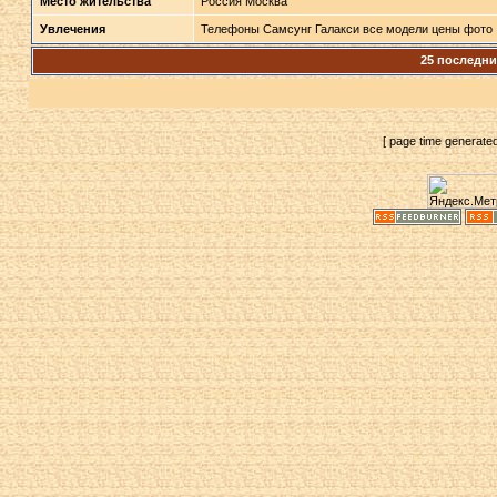
Место жительства
Россия Москва
Увлечения
Телефоны Самсунг Галакси все модели цены фото
25 последн
[ page time generate