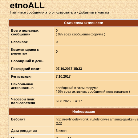
etnoALL
Найти все сообщения этого пользователя
·
Добавить в контакт
Статистика активности
Всего полезных
0
сообщений
( 0% всех сообщений форума )
Спасибок
0
Комментариев к
0
рецептам
Сообщений в день
Последний визит
07.10.2017 15:33
Регистрация
7.10.2017
Наибольшая
активность в
сообщений в этом форуме
( 0% всех активных сообщений пользователя )
Часовой пояс
6.08.2026 - 04:17
пользователя
Информация
Вебсайт
http://reytingelektroniki.ru/telefonyi-samsung-galaksi-v
tsen
Дата рождения
3 июня