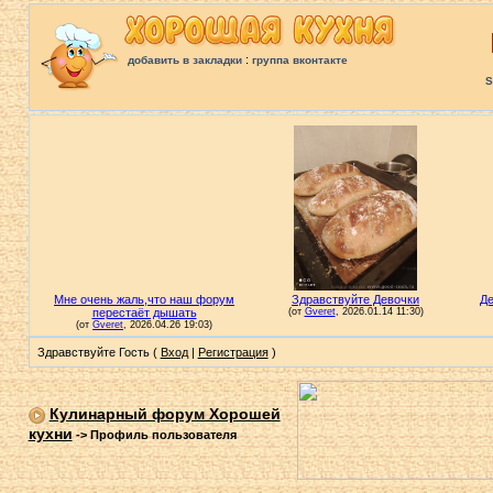
:
добавить в закладки
группа вконтакте
S
Здравствуйте Гость (
Вход
|
Регистрация
)
Кулинарный форум Хорошей
кухни
->
Профиль пользователя