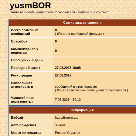
yusmBOR
Найти все сообщения этого пользователя
·
Добавить в контакт
Статистика активности
Всего полезных
0
сообщений
( 0% всех сообщений форума )
Спасибок
0
Комментариев к
0
рецептам
Сообщений в день
Последний визит
27.08.2017 16:08
Регистрация
27.08.2017
Наибольшая
активность в
сообщений в этом форуме
( 0% всех активных сообщений пользователя )
Часовой пояс
7.08.2026 - 14:13
пользователя
Информация
Вебсайт
http://filmpro.top
Дата рождения
3 июня
Место жительства
Россия Саратов