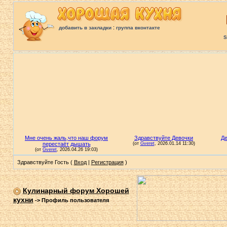
:
добавить в закладки
группа вконтакте
S
Здравствуйте Гость (
Вход
|
Регистрация
)
Кулинарный форум Хорошей
кухни
->
Профиль пользователя