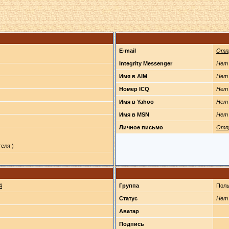
E-mail
Отп
Integrity Messenger
Нет
Имя в AIM
Нет
Номер ICQ
Нет
Имя в Yahoo
Нет
Имя в MSN
Нет
Личное письмо
Отп
еля )
4
Группа
Поль
Статус
Нет
Аватар
Подпись