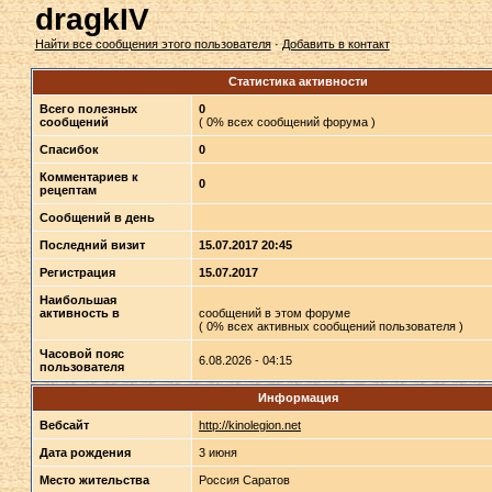
dragkIV
Найти все сообщения этого пользователя
·
Добавить в контакт
Статистика активности
Всего полезных
0
сообщений
( 0% всех сообщений форума )
Спасибок
0
Комментариев к
0
рецептам
Сообщений в день
Последний визит
15.07.2017 20:45
Регистрация
15.07.2017
Наибольшая
активность в
сообщений в этом форуме
( 0% всех активных сообщений пользователя )
Часовой пояс
6.08.2026 - 04:15
пользователя
Информация
Вебсайт
http://kinolegion.net
Дата рождения
3 июня
Место жительства
Россия Саратов