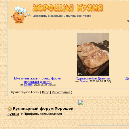
:
добавить в закладки
группа вконтакте
S
Здравствуйте Гость (
Вход
|
Регистрация
)
Кулинарный форум Хорошей
кухни
->
Профиль пользователя